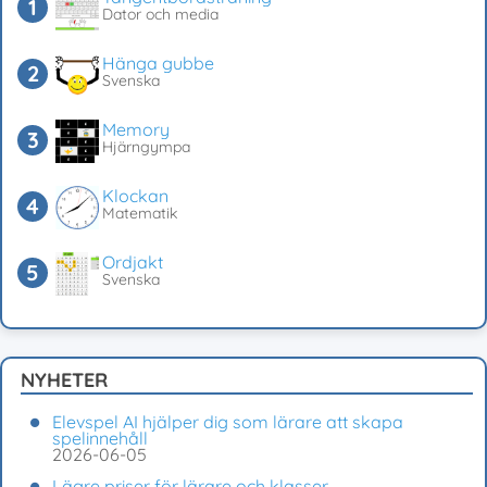
Dator och media
Hänga gubbe
Svenska
Memory
Hjärngympa
Klockan
Matematik
Ordjakt
Svenska
NYHETER
Elevspel AI hjälper dig som lärare att skapa
spelinnehåll
2026-06-05
Lägre priser för lärare och klasser