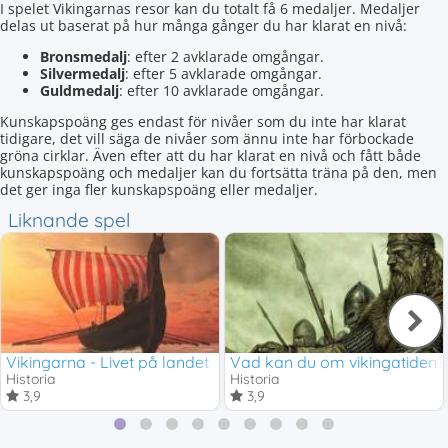
I spelet Vikingarnas resor kan du totalt få 6 medaljer. Medaljer
delas ut baserat på hur många gånger du har klarat en nivå:
Bronsmedalj
: efter 2 avklarade omgångar.
Silvermedalj
: efter 5 avklarade omgångar.
Guldmedalj
: efter 10 avklarade omgångar.
Kunskapspoäng ges endast för nivåer som du inte har klarat
tidigare, det vill säga de nivåer som ännu inte har förbockade
gröna cirklar. Även efter att du har klarat en nivå och fått både
kunskapspoäng och medaljer kan du fortsätta träna på den, men
det ger inga fler kunskapspoäng eller medaljer.
Liknande spel
Vikingarna - Livet på landet
Vad kan du om vikingatiden?
Historia
Historia
3,9
3,9