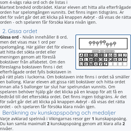
som 4-vägs raka ord och de listas i
klartext bredvid ordbrädet. Klarar eleven att hitta alla efterfrågade
orden har spelomgången vunnits. Det finns ingen tidsgräns. Är
det för svårt går det att klicka på knappen
Avbryt
- då visas de rätta
orden - och spelaren får försöka klara nivån igen.
2. Gissa ordet
Gissa ord
- Nivån innehåller 8 ord,
men det visas max 1 ord per
spelomgång. Här gäller det för eleven
att hitta det sökta ordet eller
meningen genom att föreslå
bokstäver från alfabetet. Om den
föreslagna bokstaven finns i det
efterfrågade ordet fylls bokstaven in
på rätt plats i luckorna. Om bokstaven inte finns i ordet så smäller
en ballong. Klarar eleven att gissa rätt bokstäver och hitta ordet
innan alla 5 ballonger tar slut har spelrundan vunnits. Om
spelaren behöver hjälp går det klicka på en knapp för att få en
ledtråd till det eftersökta ordet. Det finns ingen tidsgräns. Är det
för svårt går det att klicka på knappen
Avbryt
- då visas det rätta
ordet - och spelaren får försöka klara nivån igen.
Beräkning av kunskapspoäng och medaljer
Varje avklarad spelnivå i Vikingarnas resor ger
1
kunskapspoäng.
Du kan samla maximalt
2
kunskapspoäng genom att klara alla
2
nivåer.