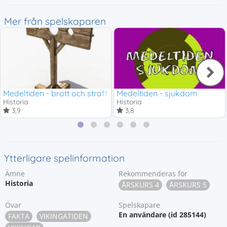
Mer från spelskaparen
Medeltiden - brott och straff
Medeltiden - sjukdom
Historia
Historia
3,9
3,8
Ytterligare spelinformation
Ämne
Rekommenderas för
Historia
ÅRSKURS 4
ÅRSKURS 5
Övar
Spelskapare
En användare (id 285144)
FAKTA
VIKINGATIDEN