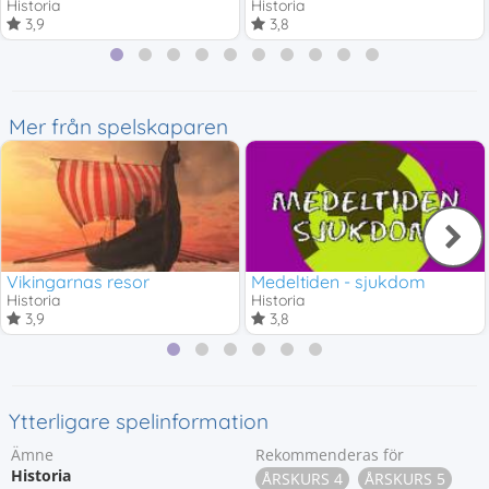
Historia
Historia
3,9
3,8
Mer från spelskaparen
Vikingarnas resor
Medeltiden - sjukdom
Historia
Historia
3,9
3,8
Ytterligare spelinformation
Ämne
Rekommenderas för
Historia
ÅRSKURS 4
ÅRSKURS 5