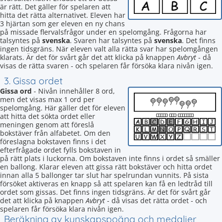
är rätt. Det gäller för spelaren att
hitta det rätta alternativet. Eleven har
3 hjärtan som ger eleven en ny chans
på missade flervalsfrågor under en spelomgång. Frågorna har
talsyntes på
svenska
. Svaren har talsyntes på
svenska
. Det finns
ingen tidsgräns. När eleven valt alla rätta svar har spelomgången
klarats. Är det för svårt går det att klicka på knappen
Avbryt
- då
visas de rätta svaren - och spelaren får försöka klara nivån igen.
3. Gissa ordet
Gissa ord
- Nivån innehåller 8 ord,
men det visas max 1 ord per
spelomgång. Här gäller det för eleven
att hitta det sökta ordet eller
meningen genom att föreslå
bokstäver från alfabetet. Om den
föreslagna bokstaven finns i det
efterfrågade ordet fylls bokstaven in
på rätt plats i luckorna. Om bokstaven inte finns i ordet så smäller
en ballong. Klarar eleven att gissa rätt bokstäver och hitta ordet
innan alla 5 ballonger tar slut har spelrundan vunnits. På sista
försöket aktiveras en knapp så att spelaren kan få en ledtråd till
ordet som gissas. Det finns ingen tidsgräns. Är det för svårt går
det att klicka på knappen
Avbryt
- då visas det rätta ordet - och
spelaren får försöka klara nivån igen.
Beräkning av kunskapspoäng och medaljer