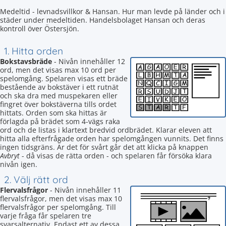
Medeltid - levnadsvillkor & Hansan. Hur man levde på länder och i
städer under medeltiden. Handelsbolaget Hansan och deras
kontroll över Östersjön.
1. Hitta orden
Bokstavsbräde
- Nivån innehåller 12
ord, men det visas max 10 ord per
spelomgång. Spelaren visas ett bräde
bestående av bokstäver i ett rutnät
och ska dra med muspekaren eller
fingret över bokstäverna tills ordet
hittats. Orden som ska hittas är
förlagda på brädet som 4-vägs raka
ord och de listas i klartext bredvid ordbrädet. Klarar eleven att
hitta alla efterfrågade orden har spelomgången vunnits. Det finns
ingen tidsgräns. Är det för svårt går det att klicka på knappen
Avbryt
- då visas de rätta orden - och spelaren får försöka klara
nivån igen.
2. Välj rätt ord
Flervalsfrågor
- Nivån innehåller 11
flervalsfrågor, men det visas max 10
flervalsfrågor per spelomgång. Till
varje fråga får spelaren tre
svarsalternativ. Endast ett av dessa