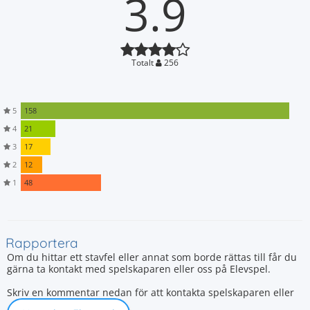
3.9
Totalt
256
5
158
4
21
3
17
2
12
1
48
Rapportera
Om du hittar ett stavfel eller annat som borde rättas till får du
gärna ta kontakt med spelskaparen eller oss på Elevspel.
Skriv en kommentar nedan för att kontakta spelskaparen eller