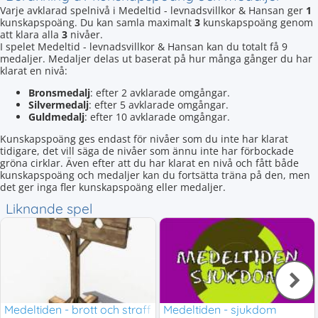
Varje avklarad spelnivå i Medeltid - levnadsvillkor & Hansan ger
1
kunskapspoäng. Du kan samla maximalt
3
kunskapspoäng genom
att klara alla
3
nivåer.
I spelet Medeltid - levnadsvillkor & Hansan kan du totalt få 9
medaljer. Medaljer delas ut baserat på hur många gånger du har
klarat en nivå:
Bronsmedalj
: efter 2 avklarade omgångar.
Silvermedalj
: efter 5 avklarade omgångar.
Guldmedalj
: efter 10 avklarade omgångar.
Kunskapspoäng ges endast för nivåer som du inte har klarat
tidigare, det vill säga de nivåer som ännu inte har förbockade
gröna cirklar. Även efter att du har klarat en nivå och fått både
kunskapspoäng och medaljer kan du fortsätta träna på den, men
det ger inga fler kunskapspoäng eller medaljer.
Liknande spel
Medeltiden - brott och straff
Medeltiden - sjukdom