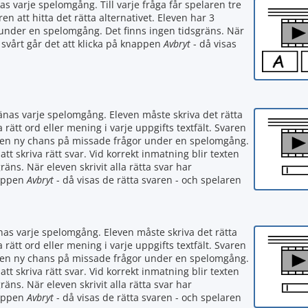
as varje spelomgång. Till varje fråga får spelaren tre
ren att hitta det rätta alternativet. Eleven har 3
 under en spelomgång. Det finns ingen tidsgräns. När
r svårt går det att klicka på knappen
Avbryt
- då visas
ränas varje spelomgång. Eleven måste skriva det rätta
a rätt ord eller mening i varje uppgifts textfält. Svaren
en en ny chans på missade frågor under en spelomgång.
tt skriva rätt svar. Vid korrekt inmatning blir texten
räns. När eleven skrivit alla rätta svar har
nappen
Avbryt
- då visas de rätta svaren - och spelaren
änas varje spelomgång. Eleven måste skriva det rätta
a rätt ord eller mening i varje uppgifts textfält. Svaren
en en ny chans på missade frågor under en spelomgång.
tt skriva rätt svar. Vid korrekt inmatning blir texten
räns. När eleven skrivit alla rätta svar har
nappen
Avbryt
- då visas de rätta svaren - och spelaren