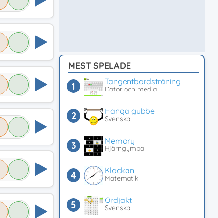
MEST SPELADE
Tangentbordsträning
Dator och media
Hänga gubbe
Svenska
Memory
Hjärngympa
Klockan
Matematik
Ordjakt
Svenska