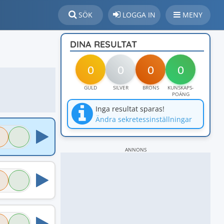
SÖK
LOGGA IN
MENY
DINA RESULTAT
0
0
0
0
GULD
SILVER
BRONS
KUNSKAPS-
POÄNG
Inga resultat sparas!
Ändra sekretessinställningar
ANNONS