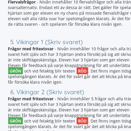
Flervalsfrågor
- Nivån innehåller 10 flervalsfrågor och alla trän
svarsalternativ. Endast ett av dessa är rätt. Det gäller för spela
hjärtan som ger eleven en ny chans på missade flervalsfrågor
eleven valt alla rätta svar har spelomgången klarats. Är det fö
de rätta svaren - och spelaren får försöka klara nivån igen.
5. Vikingar 1 (Skriv svaret)
Frågor med fritextsvar
- Nivån innehåller 10 frågor och alla t
svaret helt själv och har 3 hjärtan (extra försök) på sig att skriv
är inte skiftlägeskänsliga. Eleven har 3 hjärtan som ger elev
Eleven får feedback på varje knapptryckning för att underlätta a
GRÖN
RÖD
och vid felaktig blir texten
. Det finns ingen tidsg
spelomgången klarats. Är det för svårt går det att klicka på k
får försöka klara nivån igen.
6. Vikingar 2 (Skriv svaret)
Frågor med fritextsvar
- Nivån innehåller 5 frågor och alla tr
svaret helt själv och har 3 hjärtan (extra försök) på sig att skriv
är inte skiftlägeskänsliga. Eleven har 3 hjärtan som ger elev
Eleven får feedback på varje knapptryckning för att underlätta a
GRÖN
RÖD
och vid felaktig blir texten
. Det finns ingen tidsg
spelomgången klarats. Är det för svårt går det att klicka på k