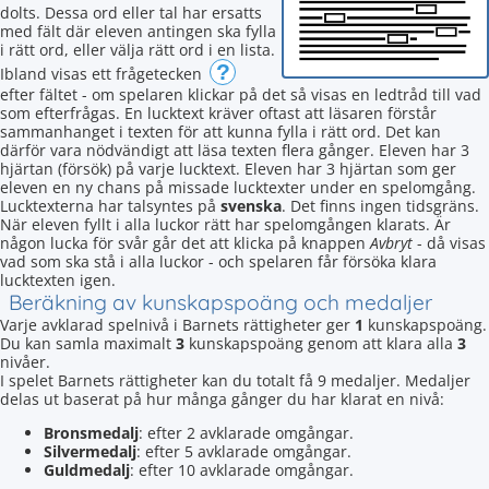
dolts. Dessa ord eller tal har ersatts
med fält där eleven antingen ska fylla
i rätt ord, eller välja rätt ord i en lista.
?
Ibland visas ett frågetecken
efter fältet - om spelaren klickar på det så visas en ledtråd till vad
som efterfrågas. En lucktext kräver oftast att läsaren förstår
sammanhanget i texten för att kunna fylla i rätt ord. Det kan
därför vara nödvändigt att läsa texten flera gånger. Eleven har 3
hjärtan (försök) på varje lucktext. Eleven har 3 hjärtan som ger
eleven en ny chans på missade lucktexter under en spelomgång.
Lucktexterna har talsyntes på
svenska
. Det finns ingen tidsgräns.
När eleven fyllt i alla luckor rätt har spelomgången klarats. Är
någon lucka för svår går det att klicka på knappen
Avbryt
- då visas
vad som ska stå i alla luckor - och spelaren får försöka klara
lucktexten igen.
Beräkning av kunskapspoäng och medaljer
Varje avklarad spelnivå i Barnets rättigheter ger
1
kunskapspoäng.
Du kan samla maximalt
3
kunskapspoäng genom att klara alla
3
nivåer.
I spelet Barnets rättigheter kan du totalt få 9 medaljer. Medaljer
delas ut baserat på hur många gånger du har klarat en nivå:
Bronsmedalj
: efter 2 avklarade omgångar.
Silvermedalj
: efter 5 avklarade omgångar.
Guldmedalj
: efter 10 avklarade omgångar.