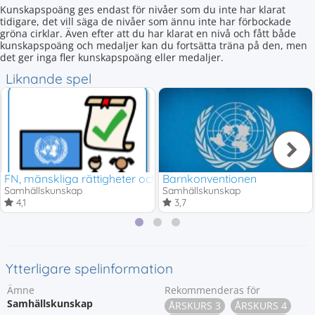
Kunskapspoäng ges endast för nivåer som du inte har klarat
tidigare, det vill säga de nivåer som ännu inte har förbockade
gröna cirklar. Även efter att du har klarat en nivå och fått både
kunskapspoäng och medaljer kan du fortsätta träna på den, men
det ger inga fler kunskapspoäng eller medaljer.
Liknande spel
FN, mänskliga rättigheter och barnkonventionen
Barnkonventionen
Samhällskunskap
Samhällskunskap
4,1
3,7
Ytterligare spelinformation
Ämne
Rekommenderas för
Samhällskunskap
ÅRSKURS 3
ÅRSKURS 4