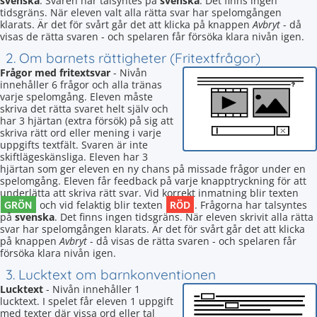
svenska
. Svaren har talsyntes på
svenska
. Det finns ingen
tidsgräns. När eleven valt alla rätta svar har spelomgången
klarats. Är det för svårt går det att klicka på knappen
Avbryt
- då
visas de rätta svaren - och spelaren får försöka klara nivån igen.
2. Om barnets rättigheter (Fritextfrågor)
Frågor med fritextsvar
- Nivån
innehåller 6 frågor och alla tränas
varje spelomgång. Eleven måste
skriva det rätta svaret helt själv och
har 3 hjärtan (extra försök) på sig att
skriva rätt ord eller mening i varje
uppgifts textfält. Svaren är inte
skiftlägeskänsliga. Eleven har 3
hjärtan som ger eleven en ny chans på missade frågor under en
spelomgång. Eleven får feedback på varje knapptryckning för att
underlätta att skriva rätt svar. Vid korrekt inmatning blir texten
GRÖN
RÖD
och vid felaktig blir texten
. Frågorna har talsyntes
på
svenska
. Det finns ingen tidsgräns. När eleven skrivit alla rätta
svar har spelomgången klarats. Är det för svårt går det att klicka
på knappen
Avbryt
- då visas de rätta svaren - och spelaren får
försöka klara nivån igen.
3. Lucktext om barnkonventionen
Lucktext
- Nivån innehåller 1
lucktext. I spelet får eleven 1 uppgift
med texter där vissa ord eller tal