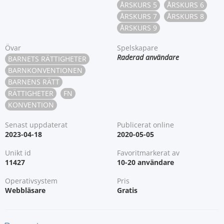
ÅRSKURS 5
ÅRSKURS 6
ÅRSKURS 7
ÅRSKURS 8
ÅRSKURS 9
Övar
Spelskapare
Raderad användare
BARNETS RÄTTIGHETER
BARNKONVENTIONEN
BARNENS RÄTT
RÄTTIGHETER
FN
KONVENTION
Senast uppdaterat
Publicerat online
2023-04-18
2020-05-05
Unikt id
Favoritmarkerat av
11427
10-20 användare
Operativsystem
Pris
Webbläsare
Gratis