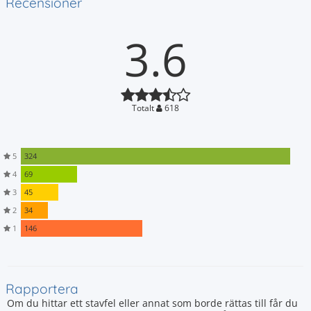
Recensioner
3.6
Totalt
618
5
324
4
69
3
45
2
34
1
146
Rapportera
Om du hittar ett stavfel eller annat som borde rättas till får du