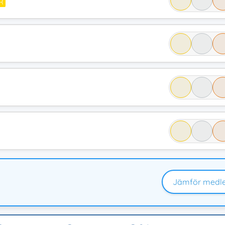
R
Jämför medl