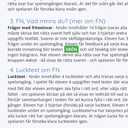
rätta svar har spelomgången klarats. Är det för svårt går det 
och spelaren får försöka klara nivån igen.
3. FN, Vad minns du? (mer om FN)
Frågor med fritextsvar
- Nivån innehåller 10 frågor (varav alla
måste skriva det rätta svaret helt själv och har 3 hjärtan (extra 
uppgifts textfält. Svaren är inte skiftlägeskänsliga. Eleven ha
frågor under en spelomgång. Eleven får feedback på varje knappt
GRÖN
korrekt inmatning blir texten
och vid felaktig blir text
ingen tidsgräns. När eleven skrivit alla rätta svar har spelomgån
knappen
Avbryt
- då visas de rätta svaren - och spelaren får fö
4. Lucktext om FN
Lucktext
- Nivån innehåller 4 lucktexter och alla tränas varj
spelomgång. I spelet får eleven 4 uppgifter med texter där vissa 
med fält där eleven antingen ska fylla i rätt ord, eller välja rätt
fältet - om spelaren klickar på det så visas en ledtråd till vad 
förstår sammanhanget i texten för att kunna fylla i rätt ord. De
gånger. Eleven har 3 hjärtan (försök) på varje lucktext. Eleve
lucktexter under en spelomgång. Lucktexterna har talsyntes p
alla luckor rätt har spelomgången klarats. Är någon lucka för 
spelaren får försöka klara lucktexten igen.