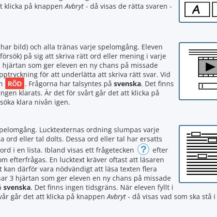
att klicka på knappen
Avbryt
- då visas de rätta svaren -
 har bild) och alla tränas varje spelomgång. Eleven
försök) på sig att skriva rätt ord eller mening i varje
r 3 hjärtan som ger eleven en ny chans på missade
ryckning för att underlätta att skriva rätt svar. Vid
RÖD
en
. Frågorna har talsyntes på
svenska
. Det finns
gen klarats. Är det för svårt går det att klicka på
rsöka klara nivån igen.
e spelomgång. Lucktexternas ordning slumpas varje
ord eller tal dolts. Dessa ord eller tal har ersatts
?
 ord i en lista. Ibland visas ett frågetecken
efter
som efterfrågas. En lucktext kräver oftast att läsaren
t kan därför vara nödvändigt att läsa texten flera
n har 3 hjärtan som ger eleven en ny chans på missade
å
svenska
. Det finns ingen tidsgräns. När eleven fyllt i
svår går det att klicka på knappen
Avbryt
- då visas vad som ska stå i 