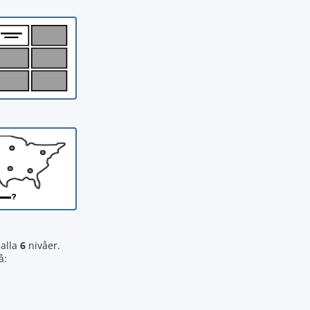
alla
6
nivåer.
å: