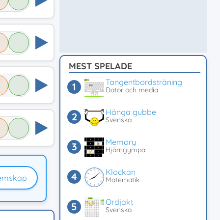
MEST SPELADE
Tangentbordsträning
Dator och media
Hänga gubbe
Svenska
Memory
Hjärngympa
Klockan
emskap
Matematik
Ordjakt
Svenska