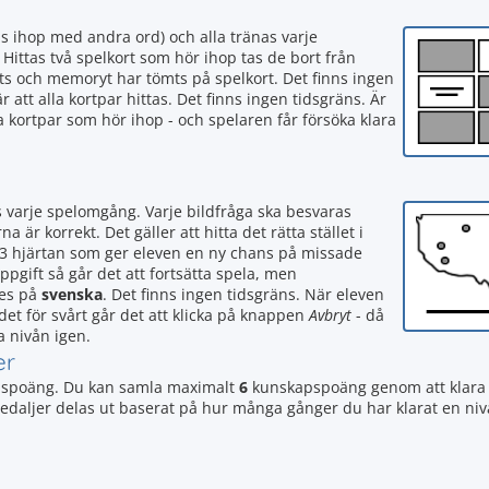
s ihop med andra ord) och alla tränas varje
 Hittas två spelkort som hör ihop tas de bort från
ats och memoryt har tömts på spelkort. Det finns ingen
 att alla kortpar hittas. Det finns ingen tidsgräns. Är
ka kortpar som hör ihop - och spelaren får försöka klara
s varje spelomgång. Varje bildfråga ska besvaras
är korrekt. Det gäller att hitta det rätta stället i
ar 3 hjärtan som ger eleven en ny chans på missade
pgift så går det att fortsätta spela, men
tes på
svenska
. Det finns ingen tidsgräns. När eleven
det för svårt går det att klicka på knappen
Avbryt
- då
a nivån igen.
er
spoäng. Du kan samla maximalt
6
kunskapspoäng genom att klara 
Medaljer delas ut baserat på hur många gånger du har klarat en niv