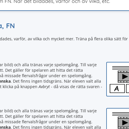
m FN. När det bildades, varför och av vilka, etc.
a, FN
ades, varför, av vilka och mycket mer. Träna på flera olika sätt för 
ar bild) och alla tränas varje spelomgång. Till varje
t. Det gäller för spelaren att hitta det rätta
 på missade flervalsfrågor under en spelomgång.
enska
. Det finns ingen tidsgräns. När eleven valt alla
att klicka på knappen
Avbryt
- då visas de rätta svaren -
ar bild) och alla tränas varje spelomgång. Till varje
t. Det gäller för spelaren att hitta det rätta
 på missade flervalsfrågor under en spelomgång.
enska
. Det finns ingen tidsgräns. När eleven valt alla