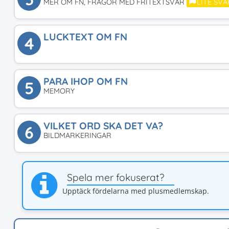
MER OM FN, FRÅGOR MED FRITEXTSVAR
LITE SVÅ
LUCKTEXT OM FN
4
PARA IHOP OM FN
5
MEMORY
VILKET ORD SKA DET VA?
6
BILDMARKERINGAR
Spela mer fokuserat?
Upptäck fördelarna med plusmedlemskap.