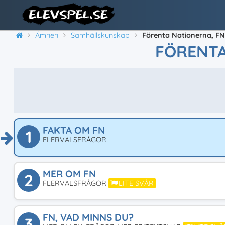
Ämnen
Samhällskunskap
Förenta Nationerna, FN
FÖRENTA
FAKTA OM FN
1
FLERVALSFRÅGOR
MER OM FN
2
FLERVALSFRÅGOR
LITE SVÅR
FN, VAD MINNS DU?
3