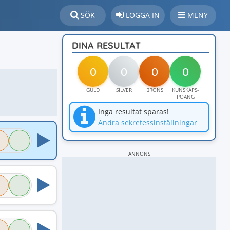
SÖK
LOGGA IN
MENY
DINA RESULTAT
0
0
0
0
GULD
SILVER
BRONS
KUNSKAPS-
POÄNG
Inga resultat sparas!
Ändra sekretessinställningar
ANNONS