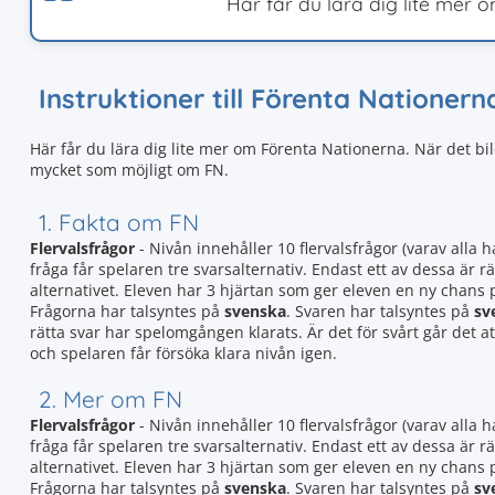
Här får du lära dig lite mer o
Instruktioner till Förenta Nationern
Här får du lära dig lite mer om Förenta Nationerna. När det bild
mycket som möjligt om FN.
1. Fakta om FN
Flervalsfrågor
- Nivån innehåller 10 flervalsfrågor (varav alla h
fråga får spelaren tre svarsalternativ. Endast ett av dessa är rät
alternativet. Eleven har 3 hjärtan som ger eleven en ny chans
Frågorna har talsyntes på
svenska
. Svaren har talsyntes på
sv
rätta svar har spelomgången klarats. Är det för svårt går det 
och spelaren får försöka klara nivån igen.
2. Mer om FN
Flervalsfrågor
- Nivån innehåller 10 flervalsfrågor (varav alla h
fråga får spelaren tre svarsalternativ. Endast ett av dessa är rät
alternativet. Eleven har 3 hjärtan som ger eleven en ny chans
Frågorna har talsyntes på
svenska
. Svaren har talsyntes på
sv