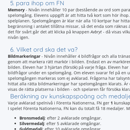
5. para ihop om FN
Memory
- Nivån innehåller 10 par (bestående av ord som para
spelomgång. Elevens uppgift är att hitta två kort som hör ihop.
spelplanen. Spelomgången är klar när alla 10 kortpar har hitt
begränsning i antalet tillåtna missar, så det enda som räknas är
det för svårt går det att klicka på knappen
Avbryt
- då visas vil
nivån igen.
6. Vilket ord ska det va?
Bildmarkeringar
- Nivån innehåller 4 bildfrågor och alla träna
genom att markera rätt markör i bilden. Endast en av markörerna 
bilden. Eleven har 3 hjärtan (försök) på varje fråga. Eleven h
bildfrågor under en spelomgång. Om eleven svarar fel på en up
spelomgången markeras som ej avklarad. Frågorna har talsyn
hittat alla rätta bildmarkeringar har spelomgången klarats. Är 
visas de rätta platserna i bilden - och spelaren får försöka klar
Beräkning av kunskapspoäng och medalj
Varje avklarad spelnivå i Förenta Nationerna, FN ger
1
kunskap
I spelet Förenta Nationerna, FN kan du totalt få 18 medaljer. 
Bronsmedalj
: efter 2 avklarade omgångar.
Silvermedalj
: efter 5 avklarade omgångar.
Guldmedalj
: efter 10 avklarade omgångar.