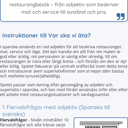
restaurangbesök – från adjektiv som beskriver
mat och service till avstånd och pris.
Instruktioner till Var ska vi äta?
I spanska används en rad adjektiv för att beskriva restauranger,
mat, service och läge. Det kan handla om allt från om maten är
god eller äcklig, om personalen är vänlig eller otrevlig, till om
restaurangen är nära eller långt borta – och förstås om den är dyr
eller billig. Spelet fokuserar på centralt ordförråd inom detta tema
och introducerar även superlativformer som
el mejor
(den bästa)
och
malísimo
(urusel/jättedålig).
Spelet passar som övning efter genomgång av adjektiv och
superlativ i spanska, och kan med fördel användas inför eller efter
ett arbete med restaurangsituationer och vardagssamtal.
1. Flervalsfrågor med adjektiv (Spanska till
svenska)
Flervalsfrågor
- Nivån innehåller 10
flervalsfrågor och alla tränas varje