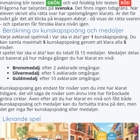
GRÖN
RÖD
inmatning blir texten
och vid felaktig blir texten
.
Frågorna har talsyntes på
svenska
. Det finns ingen tidsgräns. När
eleven skrivit alla rätta svar har spelomgången klarats. Är det för
svårt går det att klicka på knappen
Avbryt
- då visas de rätta svaren
- och spelaren får försöka klara nivån igen.
Beräkning av kunskapspoäng och medaljer
Varje avklarad spelnivå i Var ska vi äta? ger
1
kunskapspoäng. Du
kan samla maximalt
5
kunskapspoäng genom att klara alla
5
nivåer.
I spelet Var ska vi äta? kan du totalt få 15 medaljer. Medaljer delas
ut baserat på hur många gånger du har klarat en nivå:
Bronsmedalj
: efter 2 avklarade omgångar.
Silvermedalj
: efter 5 avklarade omgångar.
Guldmedalj
: efter 10 avklarade omgångar.
Kunskapspoäng ges endast för nivåer som du inte har klarat
tidigare, det vill säga de nivåer som ännu inte har förbockade
gröna cirklar. Även efter att du har klarat en nivå och fått både
kunskapspoäng och medaljer kan du fortsätta träna på den, men
det ger inga fler kunskapspoäng eller medaljer.
Liknande spel