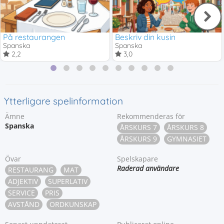
På restaurangen
Beskriv din kusin
Spanska
Spanska
2,2
3,0
Ytterligare spelinformation
Ämne
Rekommenderas för
Spanska
ÅRSKURS 7
ÅRSKURS 8
ÅRSKURS 9
GYMNASIET
Övar
Spelskapare
Raderad användare
RESTAURANG
MAT
ADJEKTIV
SUPERLATIV
SERVICE
PRIS
AVSTÅND
ORDKUNSKAP