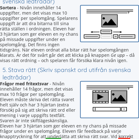
svenska ledtrådar)
Sortera
- Nivån innehåller 14
uppgifter, men det visas max 10
uppgifter per spelomgång. Spelarens
uppgift är att dra bitarna till sina
rätta ställen i ordningen. Eleven har
3 hjärtan som ger eleven en ny chans
på missade uppgifter under en
spelomgång. Det finns ingen
tidsgräns. När eleven ordnat alla bitar rätt har spelomgången
klarats. Är det för svårt går det att klicka på knappen
Ge upp
– då
visas rätt ordning – och spelaren får försöka klara nivån igen.
5. Stava rätt (Skriv spanskt ord utifrån svenska
ledtrådar)
Frågor med fritextsvar
- Nivån
innehåller 14 frågor, men det visas
max 10 frågor per spelomgång.
Eleven måste skriva det rätta svaret
helt själv och har 3 hjärtan (extra
försök) på sig att skriva rätt ord eller
mening i varje uppgifts textfält.
Svaren är inte skiftlägeskänsliga.
Eleven har 3 hjärtan som ger eleven en ny chans på missade
frågor under en spelomgång. Eleven får feedback på varje
knapptryckning för att underlätta att skriva rätt svar. Vid korrekt