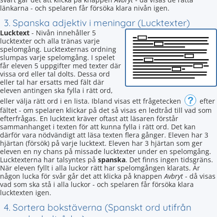
länkarna - och spelaren får försöka klara nivån igen.
3. Spanska adjektiv i meningar (Lucktexter)
Lucktext
- Nivån innehåller 5
lucktexter och alla tränas varje
spelomgång. Lucktexternas ordning
slumpas varje spelomgång. I spelet
får eleven 5 uppgifter med texter där
vissa ord eller tal dolts. Dessa ord
eller tal har ersatts med fält där
eleven antingen ska fylla i rätt ord,
?
eller välja rätt ord i en lista. Ibland visas ett frågetecken
efter
fältet - om spelaren klickar på det så visas en ledtråd till vad som
efterfrågas. En lucktext kräver oftast att läsaren förstår
sammanhanget i texten för att kunna fylla i rätt ord. Det kan
därför vara nödvändigt att läsa texten flera gånger. Eleven har 3
hjärtan (försök) på varje lucktext. Eleven har 3 hjärtan som ger
eleven en ny chans på missade lucktexter under en spelomgång.
Lucktexterna har talsyntes på
spanska
. Det finns ingen tidsgräns.
När eleven fyllt i alla luckor rätt har spelomgången klarats. Är
någon lucka för svår går det att klicka på knappen
Avbryt
- då visas
vad som ska stå i alla luckor - och spelaren får försöka klara
lucktexten igen.
4. Sortera bokstäverna (Spanskt ord utifrån