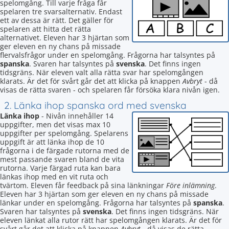
spelomgång. Till varje fråga får
spelaren tre svarsalternativ. Endast
ett av dessa är rätt. Det gäller för
spelaren att hitta det rätta
alternativet. Eleven har 3 hjärtan som
ger eleven en ny chans på missade
flervalsfrågor under en spelomgång. Frågorna har talsyntes på
spanska
. Svaren har talsyntes på
svenska
. Det finns ingen
tidsgräns. När eleven valt alla rätta svar har spelomgången
klarats. Är det för svårt går det att klicka på knappen
Avbryt
- då
visas de rätta svaren - och spelaren får försöka klara nivån igen.
2. Länka ihop spanska ord med svenska
Länka ihop
- Nivån innehåller 14
uppgifter, men det visas max 10
uppgifter per spelomgång. Spelarens
uppgift är att länka ihop de 10
frågorna i de färgade rutorna med de
mest passande svaren bland de vita
rutorna. Varje färgad ruta kan bara
länkas ihop med en vit ruta och
tvärtom. Eleven får feedback på sina länkningar
Före inlämning
.
Eleven har 3 hjärtan som ger eleven en ny chans på missade
länkar under en spelomgång. Frågorna har talsyntes på
spanska
.
Svaren har talsyntes på
svenska
. Det finns ingen tidsgräns. När
eleven länkat alla rutor rätt har spelomgången klarats. Är det för
svårt går det att klicka på knappen
Avbryt
- då visas de rätta