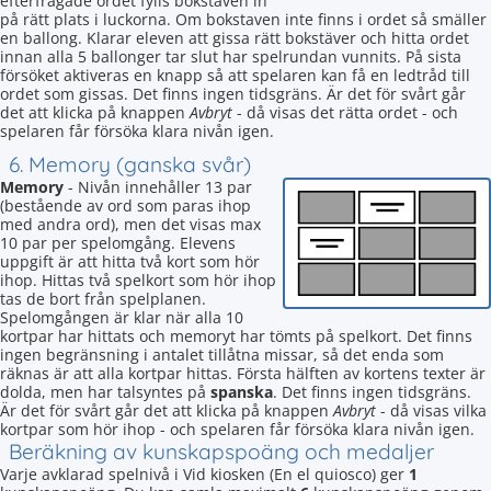
efterfrågade ordet fylls bokstaven in
på rätt plats i luckorna. Om bokstaven inte finns i ordet så smäller
en ballong. Klarar eleven att gissa rätt bokstäver och hitta ordet
innan alla 5 ballonger tar slut har spelrundan vunnits. På sista
försöket aktiveras en knapp så att spelaren kan få en ledtråd till
ordet som gissas. Det finns ingen tidsgräns. Är det för svårt går
det att klicka på knappen
Avbryt
- då visas det rätta ordet - och
spelaren får försöka klara nivån igen.
6. Memory (ganska svår)
Memory
- Nivån innehåller 13 par
(bestående av ord som paras ihop
med andra ord), men det visas max
10 par per spelomgång. Elevens
uppgift är att hitta två kort som hör
ihop. Hittas två spelkort som hör ihop
tas de bort från spelplanen.
Spelomgången är klar när alla 10
kortpar har hittats och memoryt har tömts på spelkort. Det finns
ingen begränsning i antalet tillåtna missar, så det enda som
räknas är att alla kortpar hittas. Första hälften av kortens texter är
dolda, men har talsyntes på
spanska
. Det finns ingen tidsgräns.
Är det för svårt går det att klicka på knappen
Avbryt
- då visas vilka
kortpar som hör ihop - och spelaren får försöka klara nivån igen.
Beräkning av kunskapspoäng och medaljer
Varje avklarad spelnivå i Vid kiosken (En el quiosco) ger
1