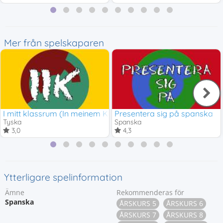
Mer från spelskaparen
I mitt klassrum (In meinem Klassenzimmer)
Presentera sig på spanska
Tyska
Spanska
3,0
4,3
Ytterligare spelinformation
Ämne
Rekommenderas för
Spanska
ÅRSKURS 5
ÅRSKURS 6
ÅRSKURS 7
ÅRSKURS 8