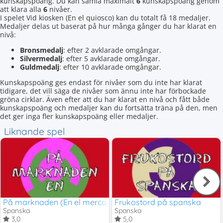
kunskapspoäng. Du kan samla maximalt
6
kunskapspoäng genom
att klara alla
6
nivåer.
I spelet Vid kiosken (En el quiosco) kan du totalt få 18 medaljer.
Medaljer delas ut baserat på hur många gånger du har klarat en
nivå:
Bronsmedalj
: efter 2 avklarade omgångar.
Silvermedalj
: efter 5 avklarade omgångar.
Guldmedalj
: efter 10 avklarade omgångar.
Kunskapspoäng ges endast för nivåer som du inte har klarat
tidigare, det vill säga de nivåer som ännu inte har förbockade
gröna cirklar. Även efter att du har klarat en nivå och fått både
kunskapspoäng och medaljer kan du fortsätta träna på den, men
det ger inga fler kunskapspoäng eller medaljer.
Liknande spel
På marknaden (En el mercado)
Frukostord på spanska
Spanska
Spanska
3,0
5,0