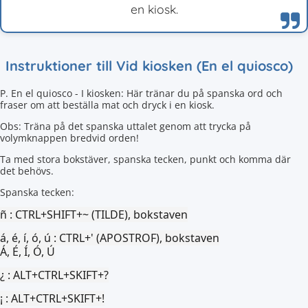
en kiosk.
Instruktioner till Vid kiosken (En el quiosco)
P. En el quiosco - I kiosken: Här tränar du på spanska ord och
fraser om att beställa mat och dryck i en kiosk.
Obs: Träna på det spanska uttalet genom att trycka på
volymknappen bredvid orden!
Ta med stora bokstäver, spanska tecken, punkt och komma där
det behövs.
Spanska tecken:
ñ :
CTRL+SHIFT+~ (TILDE), bokstaven
á, é, í, ó, ú :
CTRL+' (APOSTROF), bokstaven
Á, É, Í, Ó, Ú
¿ :
ALT+CTRL+SKIFT+?
¡ :
ALT+CTRL+SKIFT+!