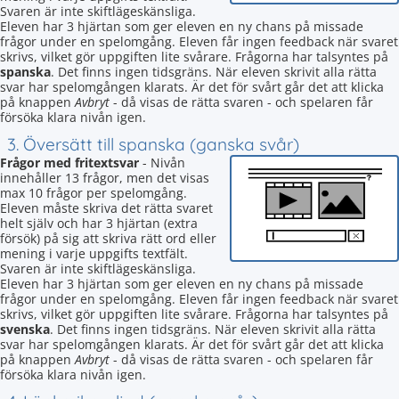
Svaren är inte skiftlägeskänsliga.
Eleven har 3 hjärtan som ger eleven en ny chans på missade
frågor under en spelomgång. Eleven får ingen feedback när svaret
skrivs, vilket gör uppgiften lite svårare. Frågorna har talsyntes på
spanska
. Det finns ingen tidsgräns. När eleven skrivit alla rätta
svar har spelomgången klarats. Är det för svårt går det att klicka
på knappen
Avbryt
- då visas de rätta svaren - och spelaren får
försöka klara nivån igen.
3. Översätt till spanska (ganska svår)
Frågor med fritextsvar
- Nivån
innehåller 13 frågor, men det visas
max 10 frågor per spelomgång.
Eleven måste skriva det rätta svaret
helt själv och har 3 hjärtan (extra
försök) på sig att skriva rätt ord eller
mening i varje uppgifts textfält.
Svaren är inte skiftlägeskänsliga.
Eleven har 3 hjärtan som ger eleven en ny chans på missade
frågor under en spelomgång. Eleven får ingen feedback när svaret
skrivs, vilket gör uppgiften lite svårare. Frågorna har talsyntes på
svenska
. Det finns ingen tidsgräns. När eleven skrivit alla rätta
svar har spelomgången klarats. Är det för svårt går det att klicka
på knappen
Avbryt
- då visas de rätta svaren - och spelaren får
försöka klara nivån igen.