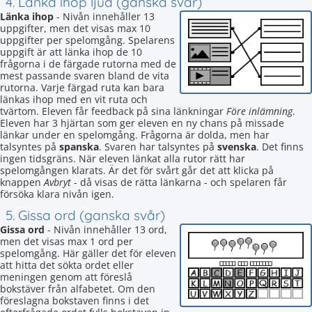
4. Länka ihop ljud (ganska svår)
Länka ihop
- Nivån innehåller 13
uppgifter, men det visas max 10
uppgifter per spelomgång. Spelarens
uppgift är att länka ihop de 10
frågorna i de färgade rutorna med de
mest passande svaren bland de vita
rutorna. Varje färgad ruta kan bara
länkas ihop med en vit ruta och
tvärtom. Eleven får feedback på sina länkningar
Före inlämning
.
Eleven har 3 hjärtan som ger eleven en ny chans på missade
länkar under en spelomgång. Frågorna är dolda, men har
talsyntes på
spanska
. Svaren har talsyntes på
svenska
. Det finns
ingen tidsgräns. När eleven länkat alla rutor rätt har
spelomgången klarats. Är det för svårt går det att klicka på
knappen
Avbryt
- då visas de rätta länkarna - och spelaren får
försöka klara nivån igen.
5. Gissa ord (ganska svår)
Gissa ord
- Nivån innehåller 13 ord,
men det visas max 1 ord per
spelomgång. Här gäller det för eleven
att hitta det sökta ordet eller
meningen genom att föreslå
bokstäver från alfabetet. Om den
föreslagna bokstaven finns i det