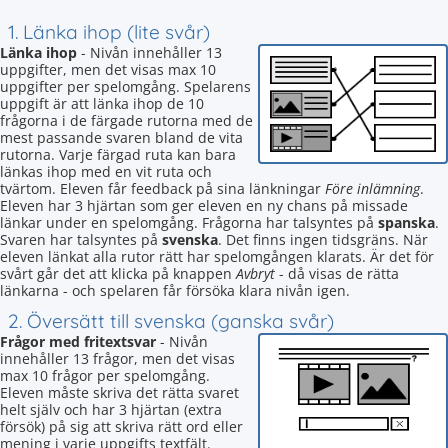
1. Länka ihop (lite svår)
Länka ihop
- Nivån innehåller 13
uppgifter, men det visas max 10
uppgifter per spelomgång. Spelarens
uppgift är att länka ihop de 10
frågorna i de färgade rutorna med de
mest passande svaren bland de vita
rutorna. Varje färgad ruta kan bara
länkas ihop med en vit ruta och
tvärtom. Eleven får feedback på sina länkningar
Före inlämning
.
Eleven har 3 hjärtan som ger eleven en ny chans på missade
länkar under en spelomgång. Frågorna har talsyntes på
spanska
.
Svaren har talsyntes på
svenska
. Det finns ingen tidsgräns. När
eleven länkat alla rutor rätt har spelomgången klarats. Är det för
svårt går det att klicka på knappen
Avbryt
- då visas de rätta
länkarna - och spelaren får försöka klara nivån igen.
2. Översätt till svenska (ganska svår)
Frågor med fritextsvar
- Nivån
innehåller 13 frågor, men det visas
max 10 frågor per spelomgång.
Eleven måste skriva det rätta svaret
helt själv och har 3 hjärtan (extra
försök) på sig att skriva rätt ord eller
mening i varje uppgifts textfält.