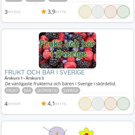
3,9
3
NIVÅER
BETYG
FRUKT OCH BÄR I SVERIGE
Årskurs 1 - Årskurs 3
De vanligaste frukterna och bären i Sverige i skördetid.
FRUKT
BÄR
SKÖRDETID
SVERIGE
4,1
4
NIVÅER
BETYG