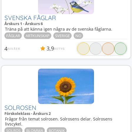
SVENSKA FÅGLAR
Årskurs 1 - Årskurs 6
Träna på att känna igen några av de svenska fåglarna.
FÅGLAR
ARTKUNSKAP
SVERIGE
NO
3,9
4
NIVÅER
BETYG
SOLROSEN
Förskoleklass - Årskurs 2
Frågor från temat solrosen. Solrosens delar. Solrosens
livscykel.
SOLROS
BLOMMA
BOTANIK