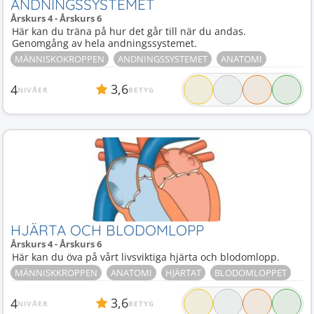
ANDNINGSSYSTEMET
Årskurs 4 - Årskurs 6
Här kan du träna på hur det går till när du andas.
Genomgång av hela andningssystemet.
MÄNNISKOKROPPEN
ANDNINGSSYSTEMET
ANATOMI
3,6
4
NIVÅER
BETYG
HJÄRTA OCH BLODOMLOPP
Årskurs 4 - Årskurs 6
Här kan du öva på vårt livsviktiga hjärta och blodomlopp.
MÄNNISKKROPPEN
ANATOMI
HJÄRTAT
BLODOMLOPPET
3,6
4
NIVÅER
BETYG