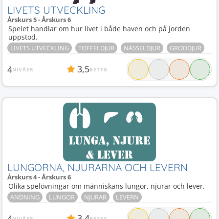
LIVETS UTVECKLING
Årskurs 5 - Årskurs 6
Spelet handlar om hur livet i både haven och på jorden
uppstod.
LIVETS UTVECKLING
TOFFELDJUR
NÄSSELDJUR
GRODDJUR
3,5
4
NIVÅER
BETYG
LUNGORNA, NJURARNA OCH LEVERN
Årskurs 4 - Årskurs 6
Olika spelövningar om människans lungor, njurar och lever.
ANDNING
LUNGOR
NJURAR
LEVERN
3,4
4
NIVÅER
BETYG