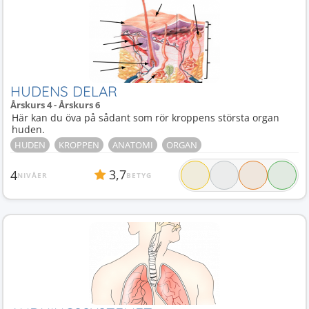
HUDENS DELAR
Årskurs 4 - Årskurs 6
Här kan du öva på sådant som rör kroppens största organ
huden.
HUDEN
KROPPEN
ANATOMI
ORGAN
3,7
4
NIVÅER
BETYG