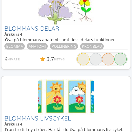
BLOMMANS DELAR
Årskurs 4
Öva på blommans anatomi samt dess delars funktioner.
BLOMMA
ANATOMI
POLLINERING
KRONBLAD
3,7
6
NIVÅER
BETYG
BLOMMANS LIVSCYKEL
Årskurs 4
Från frö till nya fröer. Här får du öva på blommans livscykel.