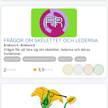
FRÅGOR OM SKELETTET OCH LEDERNA
Årskurs 4 - Årskurs 6
Frågor för att lära sig om skelettet, lederna och deras
funktioner.
ANATOMI
MÄNNISKOKROPPEN
SKELETT
LEDER
3,5
2
NIVÅER
BETYG