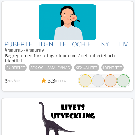
PUBERTET, IDENTITET OCH ETT NYTT LIV
Årskurs 5 - Årskurs 9
Begrepp med förklaringar inom området pubertet och
identitet.
PUBERTET
SEX OCH SAMLEVNAD
SEXUALITET
IDENTITET
3,3
3
NIVÅER
BETYG