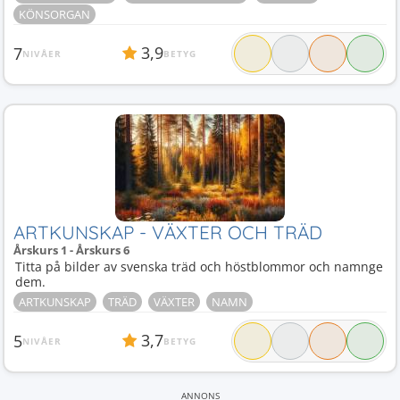
KÖNSORGAN
3,9
7
NIVÅER
BETYG
ARTKUNSKAP - VÄXTER OCH TRÄD
Årskurs 1 - Årskurs 6
Titta på bilder av svenska träd och höstblommor och namnge
dem.
ARTKUNSKAP
TRÄD
VÄXTER
NAMN
3,7
5
NIVÅER
BETYG
ANNONS