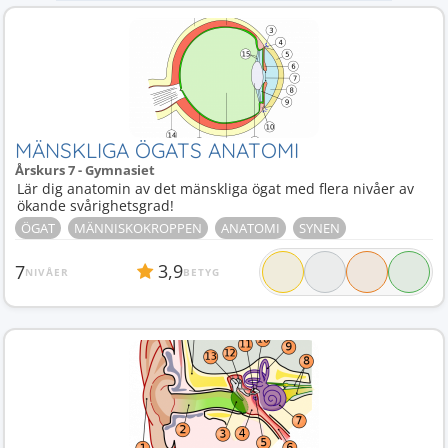
MÄNSKLIGA ÖGATS ANATOMI
Årskurs 7 - Gymnasiet
Lär dig anatomin av det mänskliga ögat med flera nivåer av
ökande svårighetsgrad!
ÖGAT
MÄNNISKOKROPPEN
ANATOMI
SYNEN
3,9
7
NIVÅER
BETYG