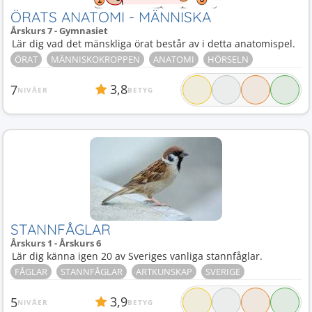
ÖRATS ANATOMI - MÄNNISKA
Årskurs 7 - Gymnasiet
Lär dig vad det mänskliga örat består av i detta anatomispel.
ÖRAT
MÄNNISKOKROPPEN
ANATOMI
HÖRSELN
3,8
7
NIVÅER
BETYG
STANNFÅGLAR
Årskurs 1 - Årskurs 6
Lär dig känna igen 20 av Sveriges vanliga stannfåglar.
FÅGLAR
STANNFÅGLAR
ARTKUNSKAP
SVERIGE
3,9
5
NIVÅER
BETYG