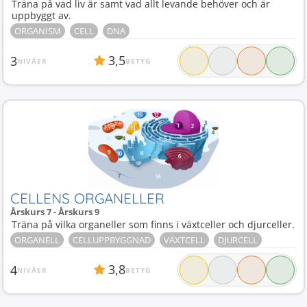
Träna på vad liv är samt vad allt levande behöver och är
uppbyggt av.
ORGANISM
CELL
DNA
3,5
3
NIVÅER
BETYG
CELLENS ORGANELLER
Årskurs 7 - Årskurs 9
Träna på vilka organeller som finns i växtceller och djurceller.
ORGANELL
CELLUPPBYGGNAD
VÄXTCELL
DJURCELL
3,8
4
NIVÅER
BETYG