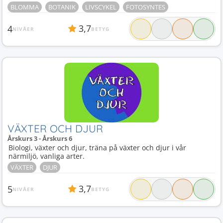
BLOMMA
BOTANIK
LIVSCYKEL
FOTOSYNTES
3,7
4
NIVÅER
BETYG
VÄXTER OCH DJUR
Årskurs 3 - Årskurs 6
Biologi, växter och djur, träna på växter och djur i vår
närmiljö, vanliga arter.
VÄXTER
DJUR
3,7
5
NIVÅER
BETYG