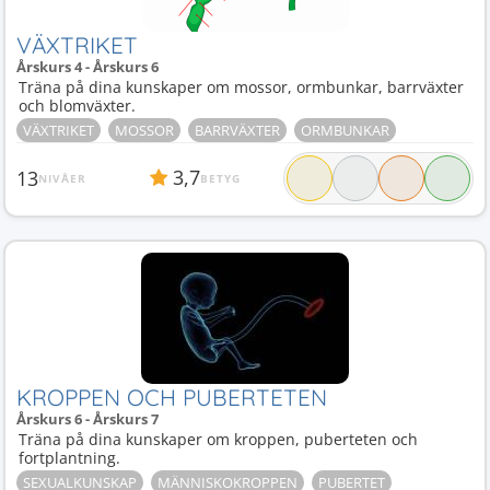
VÄXTRIKET
Årskurs 4 - Årskurs 6
Träna på dina kunskaper om mossor, ormbunkar, barrväxter
och blomväxter.
VÄXTRIKET
MOSSOR
BARRVÄXTER
ORMBUNKAR
3,7
13
NIVÅER
BETYG
KROPPEN OCH PUBERTETEN
Årskurs 6 - Årskurs 7
Träna på dina kunskaper om kroppen, puberteten och
fortplantning.
SEXUALKUNSKAP
MÄNNISKOKROPPEN
PUBERTET