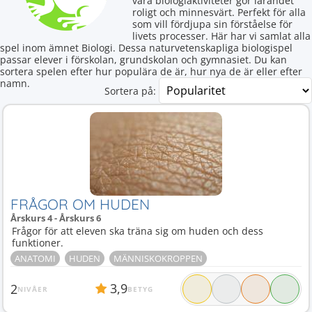
våra biologiaktiviteter gör lärandet
roligt och minnesvärt. Perfekt för alla
som vill fördjupa sin förståelse för
livets processer. Här har vi samlat alla
spel inom ämnet Biologi. Dessa naturvetenskapliga biologispel
passar elever i förskolan, grundskolan och gymnasiet. Du kan
sortera spelen efter hur populära de är, hur nya de är eller efter
namn.
Sortera på:
FRÅGOR OM HUDEN
Årskurs 4 - Årskurs 6
Frågor för att eleven ska träna sig om huden och dess
funktioner.
ANATOMI
HUDEN
MÄNNISKOKROPPEN
3,9
2
NIVÅER
BETYG