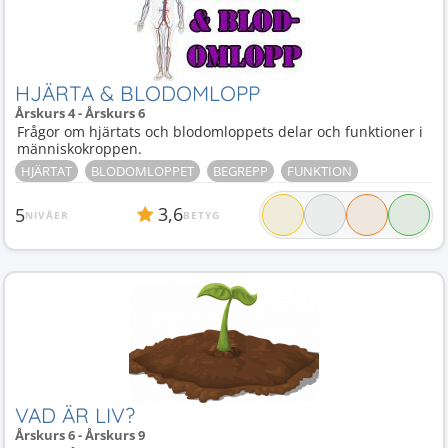
HJÄRTA & BLODOMLOPP
Årskurs 4 - Årskurs 6
Frågor om hjärtats och blodomloppets delar och funktioner i
människokroppen.
HJÄRTAT
BLODOMLOPPET
BEGREPP
FUNKTION
3,6
5
NIVÅER
BETYG
VAD ÄR LIV?
Årskurs 6 - Årskurs 9