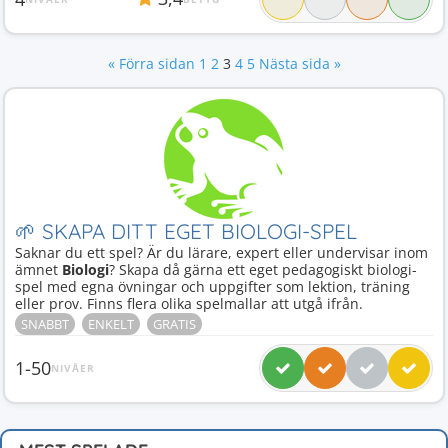
« Förra sidan
1
2
3
4
5
Nästa sida »
🌱 SKAPA DITT EGET BIOLOGI-SPEL
Saknar du ett spel? Är du lärare, expert eller undervisar inom
ämnet
Biologi
? Skapa då gärna ett eget pedagogiskt biologi-
spel med egna övningar och uppgifter som lektion, träning
eller prov. Finns flera olika spelmallar att utgå ifrån.
SNABBT
ENKELT
GRATIS
1-50
NIVÅER