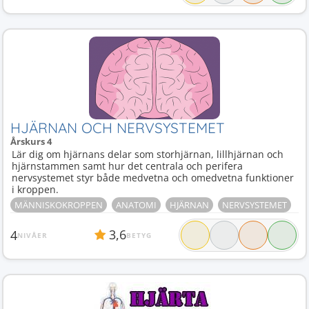
HJÄRNAN OCH NERVSYSTEMET
Årskurs 4
Lär dig om hjärnans delar som storhjärnan, lillhjärnan och
hjärnstammen samt hur det centrala och perifera
nervsystemet styr både medvetna och omedvetna funktioner
i kroppen.
MÄNNISKOKROPPEN
ANATOMI
HJÄRNAN
NERVSYSTEMET
3,6
4
NIVÅER
BETYG