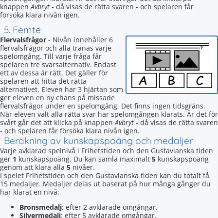
knappen
Avbryt
- då visas de rätta svaren - och spelaren får
försöka klara nivån igen.
5. Femte
Flervalsfrågor
- Nivån innehåller 6
flervalsfrågor och alla tränas varje
spelomgång. Till varje fråga får
spelaren tre svarsalternativ. Endast
ett av dessa är rätt. Det gäller för
spelaren att hitta det rätta
alternativet. Eleven har 3 hjärtan som
ger eleven en ny chans på missade
flervalsfrågor under en spelomgång. Det finns ingen tidsgräns.
När eleven valt alla rätta svar har spelomgången klarats. Är det för
svårt går det att klicka på knappen
Avbryt
- då visas de rätta svaren
- och spelaren får försöka klara nivån igen.
Beräkning av kunskapspoäng och medaljer
Varje avklarad spelnivå i Frihetstiden och den Gustavianska tiden
ger
1
kunskapspoäng. Du kan samla maximalt
5
kunskapspoäng
genom att klara alla
5
nivåer.
I spelet Frihetstiden och den Gustavianska tiden kan du totalt få
15 medaljer. Medaljer delas ut baserat på hur många gånger du
har klarat en nivå:
Bronsmedalj
: efter 2 avklarade omgångar.
Silvermedalj
: efter 5 avklarade omgångar.