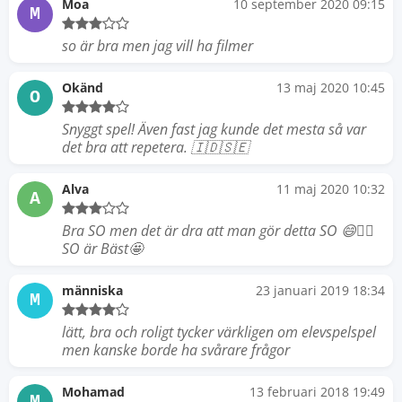
Moa
10 september 2020 09:15
M
so är bra men jag vill ha filmer
Okänd
13 maj 2020 10:45
O
Snyggt spel! Även fast jag kunde det mesta så var
det bra att repetera. 🇮🇩🇸🇪
Alva
11 maj 2020 10:32
A
Bra SO men det är dra att man gör detta SO 😄👍🏻
SO är Bäst🤩
människa
23 januari 2019 18:34
M
lätt, bra och roligt tycker värkligen om elevspelspel
men kanske borde ha svårare frågor
Mohamad
13 februari 2018 19:49
M