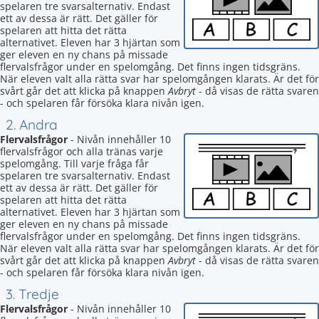
spelaren tre svarsalternativ. Endast
ett av dessa är rätt. Det gäller för
spelaren att hitta det rätta
alternativet. Eleven har 3 hjärtan som
ger eleven en ny chans på missade
flervalsfrågor under en spelomgång. Det finns ingen tidsgräns.
När eleven valt alla rätta svar har spelomgången klarats. Är det för
svårt går det att klicka på knappen
Avbryt
- då visas de rätta svaren
- och spelaren får försöka klara nivån igen.
2. Andra
Flervalsfrågor
- Nivån innehåller 10
flervalsfrågor och alla tränas varje
spelomgång. Till varje fråga får
spelaren tre svarsalternativ. Endast
ett av dessa är rätt. Det gäller för
spelaren att hitta det rätta
alternativet. Eleven har 3 hjärtan som
ger eleven en ny chans på missade
flervalsfrågor under en spelomgång. Det finns ingen tidsgräns.
När eleven valt alla rätta svar har spelomgången klarats. Är det för
svårt går det att klicka på knappen
Avbryt
- då visas de rätta svaren
- och spelaren får försöka klara nivån igen.
3. Tredje
Flervalsfrågor
- Nivån innehåller 10