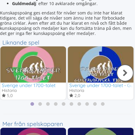
Guldmedalj
: efter 10 avklarade omgångar.
Kunskapspoäng ges endast för nivåer som du inte har klarat
tidigare, det vill säga de nivåer som ännu inte har förbockade
gröna cirklar. Även efter att du har klarat en nivå och fått både
kunskapspoäng och medaljer kan du fortsätta träna på den, men
det ger inga fler kunskapspoäng eller medaljer.
Liknande spel
Sverige under 1700-talet
Sverige under 1700-talet - Gu
Historia
Historia
5,0
2,0
Mer från spelskaparen