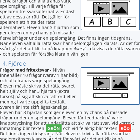
flervalsfrågor och alla tränas varje
spelomgång. Till varje fråga får
spelaren tre svarsalternativ. Endast
ett av dessa är rätt. Det gäller för
spelaren att hitta det rätta
alternativet. Eleven har 3 hjärtan som
ger eleven en ny chans på missade
flervalsfrågor under en spelomgång. Det finns ingen tidsgräns.
När eleven valt alla rätta svar har spelomgången klarats. Är det för
svårt går det att klicka på knappen
Avbryt
- då visas de rätta svaren
- och spelaren får försöka klara nivån igen.
4. Fjärde
Frågor med fritextsvar
- Nivån
innehåller 10 frågor (varav 1 har bild)
och alla tränas varje spelomgång.
Eleven måste skriva det rätta svaret
helt själv och har 3 hjärtan (extra
försök) på sig att skriva rätt ord eller
mening i varje uppgifts textfält.
Svaren är inte skiftlägeskänsliga.
Eleven har 3 hjärtan som ger eleven en ny chans på missade
frågor under en spelomgång. Eleven får feedback på varje
knapptryckning för att underlätta att skriva rätt svar. Vid korrekt
GRÖN
RÖD
inmatning blir texten
och vid felaktig blir texten
.
Det finns ingen tidsgräns. När eleven skrivit alla rätta svar har
spelomgången klarats. Är det för svårt går det att klicka på