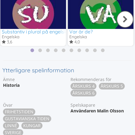
Substantiv i plural på engelska
Var är de?
Engelska
Engelska
3,6
4,0
Ytterligare spelinformation
Ämne
Rekommenderas för
Historia
ÅRSKURS 4
ÅRSKURS 5
ÅRSKURS 6
Övar
Spelskapare
Användaren Malin Olsson
FRIHETSTIDEN
GUSTAVIANSKA TIDEN
LINNÉ
KUNGAR
SVERIGE