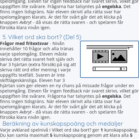
spelomgång. Eleven får ingen feedback när svaret skrivs, vilket gör
uppgiften lite svårare. Frågorna har talsyntes på
engelska
. Det
finns ingen tidsgräns. När eleven skrivit alla rätta svar har
spelomgången klarats. Är det för svårt går det att klicka på
knappen
Avbryt
- då visas de rätta svaren - och spelaren får
försöka klara nivån igen.
5. Vilket ord ska bort? (Del 5)
Frågor med fritextsvar
- Nivån
innehåller 10 frågor och alla tränas
varje spelomgång. Eleven måste
skriva det rätta svaret helt själv och
har 3 hjärtan (extra försök) på sig att
skriva rätt ord eller mening i varje
uppgifts textfält. Svaren är inte
skiftlägeskänsliga. Eleven har 3
hjärtan som ger eleven en ny chans på missade frågor under en
spelomgång. Eleven får ingen feedback när svaret skrivs, vilket gör
uppgiften lite svårare. Frågorna har talsyntes på
engelska
. Det
finns ingen tidsgräns. När eleven skrivit alla rätta svar har
spelomgången klarats. Är det för svårt går det att klicka på
knappen
Avbryt
- då visas de rätta svaren - och spelaren får
försöka klara nivån igen.
Beräkning av kunskapspoäng och medaljer
Varje avklarad spelnivå i Vilket ord ska bort? ger
1
kunskapspoäng.
Du kan samla maximalt
5
kunskapspoäng genom att klara alla
5