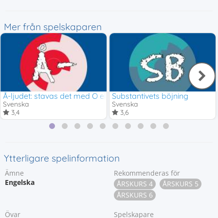
Mer från spelskaparen
Å-ljudet: stavas det med O eller Å?
Substantivets böjning
Svenska
Svenska
3,4
3,6
Ytterligare spelinformation
Ämne
Rekommenderas för
Engelska
ÅRSKURS 4
ÅRSKURS 5
ÅRSKURS 6
Övar
Spelskapare