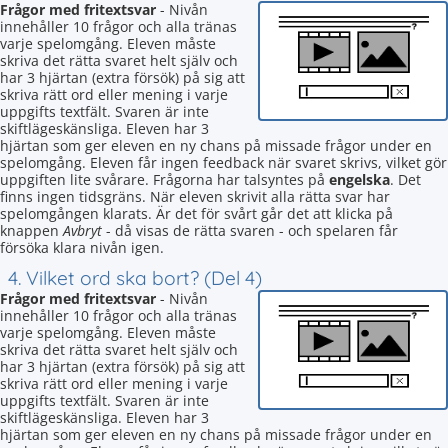
Frågor med fritextsvar
- Nivån
innehåller 10 frågor och alla tränas
varje spelomgång. Eleven måste
skriva det rätta svaret helt själv och
har 3 hjärtan (extra försök) på sig att
skriva rätt ord eller mening i varje
uppgifts textfält. Svaren är inte
skiftlägeskänsliga. Eleven har 3
hjärtan som ger eleven en ny chans på missade frågor under en
spelomgång. Eleven får ingen feedback när svaret skrivs, vilket gör
uppgiften lite svårare. Frågorna har talsyntes på
engelska
. Det
finns ingen tidsgräns. När eleven skrivit alla rätta svar har
spelomgången klarats. Är det för svårt går det att klicka på
knappen
Avbryt
- då visas de rätta svaren - och spelaren får
försöka klara nivån igen.
4. Vilket ord ska bort? (Del 4)
Frågor med fritextsvar
- Nivån
innehåller 10 frågor och alla tränas
varje spelomgång. Eleven måste
skriva det rätta svaret helt själv och
har 3 hjärtan (extra försök) på sig att
skriva rätt ord eller mening i varje
uppgifts textfält. Svaren är inte
skiftlägeskänsliga. Eleven har 3
hjärtan som ger eleven en ny chans på missade frågor under en