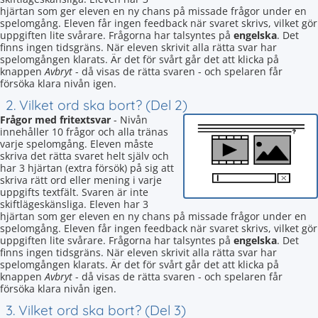
hjärtan som ger eleven en ny chans på missade frågor under en
spelomgång. Eleven får ingen feedback när svaret skrivs, vilket gör
uppgiften lite svårare. Frågorna har talsyntes på
engelska
. Det
finns ingen tidsgräns. När eleven skrivit alla rätta svar har
spelomgången klarats. Är det för svårt går det att klicka på
knappen
Avbryt
- då visas de rätta svaren - och spelaren får
försöka klara nivån igen.
2. Vilket ord ska bort? (Del 2)
Frågor med fritextsvar
- Nivån
innehåller 10 frågor och alla tränas
varje spelomgång. Eleven måste
skriva det rätta svaret helt själv och
har 3 hjärtan (extra försök) på sig att
skriva rätt ord eller mening i varje
uppgifts textfält. Svaren är inte
skiftlägeskänsliga. Eleven har 3
hjärtan som ger eleven en ny chans på missade frågor under en
spelomgång. Eleven får ingen feedback när svaret skrivs, vilket gör
uppgiften lite svårare. Frågorna har talsyntes på
engelska
. Det
finns ingen tidsgräns. När eleven skrivit alla rätta svar har
spelomgången klarats. Är det för svårt går det att klicka på
knappen
Avbryt
- då visas de rätta svaren - och spelaren får
försöka klara nivån igen.
3. Vilket ord ska bort? (Del 3)