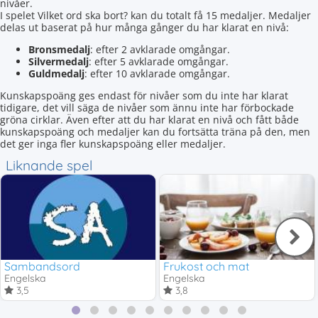
nivåer.
I spelet Vilket ord ska bort? kan du totalt få 15 medaljer. Medaljer
delas ut baserat på hur många gånger du har klarat en nivå:
Bronsmedalj
: efter 2 avklarade omgångar.
Silvermedalj
: efter 5 avklarade omgångar.
Guldmedalj
: efter 10 avklarade omgångar.
Kunskapspoäng ges endast för nivåer som du inte har klarat
tidigare, det vill säga de nivåer som ännu inte har förbockade
gröna cirklar. Även efter att du har klarat en nivå och fått både
kunskapspoäng och medaljer kan du fortsätta träna på den, men
det ger inga fler kunskapspoäng eller medaljer.
Liknande spel
Sambandsord
Frukost och mat
Engelska
Engelska
3,5
3,8