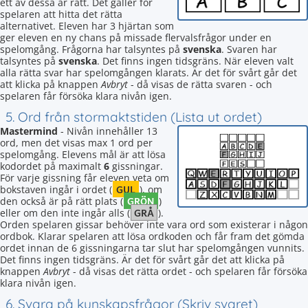
ett av dessa är rätt. Det gäller för
spelaren att hitta det rätta
alternativet. Eleven har 3 hjärtan som
ger eleven en ny chans på missade flervalsfrågor under en
spelomgång. Frågorna har talsyntes på
svenska
. Svaren har
talsyntes på
svenska
. Det finns ingen tidsgräns. När eleven valt
alla rätta svar har spelomgången klarats. Är det för svårt går det
att klicka på knappen
Avbryt
- då visas de rätta svaren - och
spelaren får försöka klara nivån igen.
5. Ord från stormaktstiden (Lista ut ordet)
Mastermind
- Nivån innehåller 13
ord, men det visas max 1 ord per
spelomgång. Elevens mål är att lösa
kodordet på maximalt
6
gissningar.
För varje gissning får eleven veta om
GUL
bokstaven ingår i ordet (
), om
GRÖN
den också är på rätt plats (
)
GRÅ
eller om den inte ingår alls (
).
Orden spelaren gissar behöver inte vara ord som existerar i någon
ordbok. Klarar spelaren att lösa ordkoden och får fram det gömda
ordet innan de 6 gissningarna tar slut har spelomgången vunnits.
Det finns ingen tidsgräns. Är det för svårt går det att klicka på
knappen
Avbryt
- då visas det rätta ordet - och spelaren får försöka
klara nivån igen.
6. Svara på kunskapsfrågor (Skriv svaret)