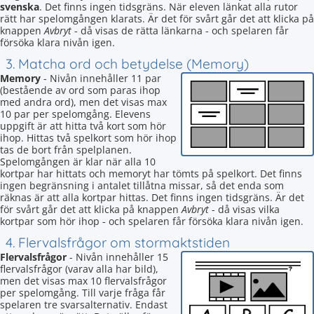
svenska
. Det finns ingen tidsgräns. När eleven länkat alla rutor
rätt har spelomgången klarats. Är det för svårt går det att klicka på
knappen
Avbryt
- då visas de rätta länkarna - och spelaren får
försöka klara nivån igen.
3. Matcha ord och betydelse (Memory)
Memory
- Nivån innehåller 11 par
(bestående av ord som paras ihop
med andra ord), men det visas max
10 par per spelomgång. Elevens
uppgift är att hitta två kort som hör
ihop. Hittas två spelkort som hör ihop
tas de bort från spelplanen.
Spelomgången är klar när alla 10
kortpar har hittats och memoryt har tömts på spelkort. Det finns
ingen begränsning i antalet tillåtna missar, så det enda som
räknas är att alla kortpar hittas. Det finns ingen tidsgräns. Är det
för svårt går det att klicka på knappen
Avbryt
- då visas vilka
kortpar som hör ihop - och spelaren får försöka klara nivån igen.
4. Flervalsfrågor om stormaktstiden
Flervalsfrågor
- Nivån innehåller 15
flervalsfrågor (varav alla har bild),
men det visas max 10 flervalsfrågor
per spelomgång. Till varje fråga får
spelaren tre svarsalternativ. Endast