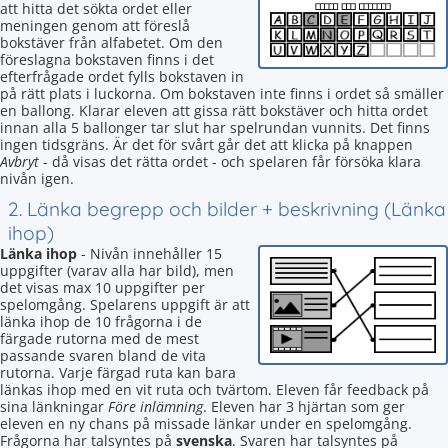
att hitta det sökta ordet eller
meningen genom att föreslå
bokstäver från alfabetet. Om den
föreslagna bokstaven finns i det
efterfrågade ordet fylls bokstaven in
på rätt plats i luckorna. Om bokstaven inte finns i ordet så smäller
en ballong. Klarar eleven att gissa rätt bokstäver och hitta ordet
innan alla 5 ballonger tar slut har spelrundan vunnits. Det finns
ingen tidsgräns. Är det för svårt går det att klicka på knappen
Avbryt
- då visas det rätta ordet - och spelaren får försöka klara
nivån igen.
2. Länka begrepp och bilder + beskrivning (Länka
ihop)
Länka ihop
- Nivån innehåller 15
uppgifter (varav alla har bild), men
det visas max 10 uppgifter per
spelomgång. Spelarens uppgift är att
länka ihop de 10 frågorna i de
färgade rutorna med de mest
passande svaren bland de vita
rutorna. Varje färgad ruta kan bara
länkas ihop med en vit ruta och tvärtom. Eleven får feedback på
sina länkningar
Före inlämning
. Eleven har 3 hjärtan som ger
eleven en ny chans på missade länkar under en spelomgång.
Frågorna har talsyntes på
svenska
. Svaren har talsyntes på