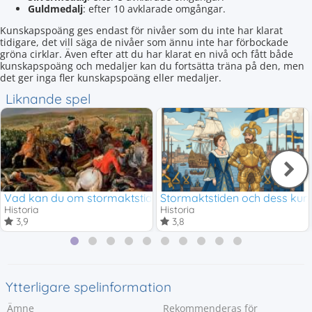
Guldmedalj
: efter 10 avklarade omgångar.
Kunskapspoäng ges endast för nivåer som du inte har klarat
tidigare, det vill säga de nivåer som ännu inte har förbockade
gröna cirklar. Även efter att du har klarat en nivå och fått både
kunskapspoäng och medaljer kan du fortsätta träna på den, men
det ger inga fler kunskapspoäng eller medaljer.
Liknande spel
Vad kan du om stormaktstiden?
Stormaktstiden och dess kun
Historia
Historia
3,9
3,8
Ytterligare spelinformation
Ämne
Rekommenderas för