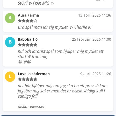
StOrT w FrÅn MiG ✨
Aura Farma
13 april 2026 11:36
A
Bra spel man lär sig mycket. W Charlie K!
Baboba 1.0
25 februari 2026 11:00
B
Kul och lärorikt spel som hjälper mig mycket ett
stort W från mig
😎😎😎
Lovelia söderman
9 april 2025 11:26
L
det här hjälper mig om jag ska ha ett prov så kan
jag lära mig saker men det är också väldigt kull i
vanliga fall
älskar elevspel