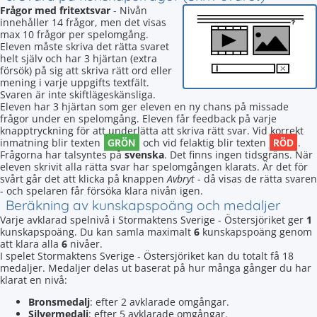
Frågor med fritextsvar
- Nivån
innehåller 14 frågor, men det visas
max 10 frågor per spelomgång.
Eleven måste skriva det rätta svaret
helt själv och har 3 hjärtan (extra
försök) på sig att skriva rätt ord eller
mening i varje uppgifts textfält.
Svaren är inte skiftlägeskänsliga.
Eleven har 3 hjärtan som ger eleven en ny chans på missade
frågor under en spelomgång. Eleven får feedback på varje
knapptryckning för att underlätta att skriva rätt svar. Vid korrekt
GRÖN
RÖD
inmatning blir texten
och vid felaktig blir texten
.
Frågorna har talsyntes på
svenska
. Det finns ingen tidsgräns. När
eleven skrivit alla rätta svar har spelomgången klarats. Är det för
svårt går det att klicka på knappen
Avbryt
- då visas de rätta svaren
- och spelaren får försöka klara nivån igen.
Beräkning av kunskapspoäng och medaljer
Varje avklarad spelnivå i Stormaktens Sverige - Östersjöriket ger
1
kunskapspoäng. Du kan samla maximalt
6
kunskapspoäng genom
att klara alla
6
nivåer.
I spelet Stormaktens Sverige - Östersjöriket kan du totalt få 18
medaljer. Medaljer delas ut baserat på hur många gånger du har
klarat en nivå:
Bronsmedalj
: efter 2 avklarade omgångar.
Silvermedalj
: efter 5 avklarade omgångar.