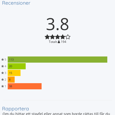
Recensioner
3.8
Totalt
194
5
113
4
20
3
15
2
8
1
38
Rapportera
Om du hittar ett stavfel eller annat som borde rättas till får du