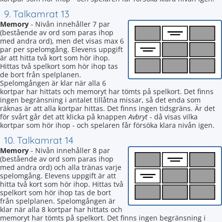
9. Talkamrat 13
Memory
- Nivån innehåller 7 par
(bestående av ord som paras ihop
med andra ord), men det visas max 6
par per spelomgång. Elevens uppgift
är att hitta två kort som hör ihop.
Hittas två spelkort som hör ihop tas
de bort från spelplanen.
Spelomgången är klar när alla 6
kortpar har hittats och memoryt har tömts på spelkort. Det finns
ingen begränsning i antalet tillåtna missar, så det enda som
räknas är att alla kortpar hittas. Det finns ingen tidsgräns. Är det
för svårt går det att klicka på knappen
Avbryt
- då visas vilka
kortpar som hör ihop - och spelaren får försöka klara nivån igen.
10. Talkamrat 14
Memory
- Nivån innehåller 8 par
(bestående av ord som paras ihop
med andra ord) och alla tränas varje
spelomgång. Elevens uppgift är att
hitta två kort som hör ihop. Hittas två
spelkort som hör ihop tas de bort
från spelplanen. Spelomgången är
klar när alla 8 kortpar har hittats och
memoryt har tömts på spelkort. Det finns ingen begränsning i