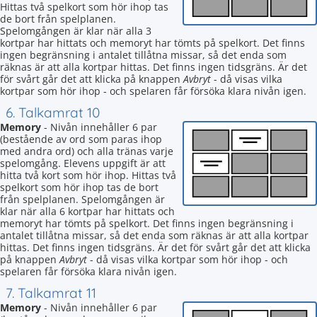
Hittas två spelkort som hör ihop tas
de bort från spelplanen.
Spelomgången är klar när alla 3
kortpar har hittats och memoryt har tömts på spelkort. Det finns
ingen begränsning i antalet tillåtna missar, så det enda som
räknas är att alla kortpar hittas. Det finns ingen tidsgräns. Är det
för svårt går det att klicka på knappen
Avbryt
- då visas vilka
kortpar som hör ihop - och spelaren får försöka klara nivån igen.
6. Talkamrat 10
Memory
- Nivån innehåller 6 par
(bestående av ord som paras ihop
med andra ord) och alla tränas varje
spelomgång. Elevens uppgift är att
hitta två kort som hör ihop. Hittas två
spelkort som hör ihop tas de bort
från spelplanen. Spelomgången är
klar när alla 6 kortpar har hittats och
memoryt har tömts på spelkort. Det finns ingen begränsning i
antalet tillåtna missar, så det enda som räknas är att alla kortpar
hittas. Det finns ingen tidsgräns. Är det för svårt går det att klicka
på knappen
Avbryt
- då visas vilka kortpar som hör ihop - och
spelaren får försöka klara nivån igen.
7. Talkamrat 11
Memory
- Nivån innehåller 6 par