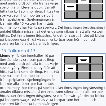
med andra ord) och alla tränas varje
spelomgång. Elevens uppgift är att
hitta två kort som hör ihop. Hittas två
spelkort som hör ihop tas de bort
från spelplanen. Spelomgången är
klar när alla 10 kortpar har hittats
och memoryt har tömts på spelkort. Det finns ingen begränsning i
antalet tillåtna missar, så det enda som räknas är att alla kortpar
hittas. Det finns ingen tidsgräns. Är det för svårt går det att klicka
på knappen
Avbryt
- då visas vilka kortpar som hör ihop - och
spelaren får försöka klara nivån igen.
15. Talkamrat 19
Memory
- Nivån innehåller 10 par
(bestående av ord som paras ihop
med andra ord) och alla tränas varje
spelomgång. Elevens uppgift är att
hitta två kort som hör ihop. Hittas två
spelkort som hör ihop tas de bort
från spelplanen. Spelomgången är
klar när alla 10 kortpar har hittats
och memoryt har tömts på spelkort. Det finns ingen begränsning i
antalet tillåtna missar, så det enda som räknas är att alla kortpar
hittas. Det finns ingen tidsgräns. Är det för svårt går det att klicka
på knappen
Avbryt
- då visas vilka kortpar som hör ihop - och
spelaren får försöka klara nivån igen.