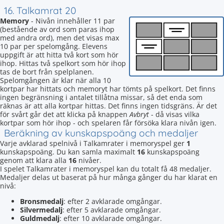
16. Talkamrat 20
Memory
- Nivån innehåller 11 par
(bestående av ord som paras ihop
med andra ord), men det visas max
10 par per spelomgång. Elevens
uppgift är att hitta två kort som hör
ihop. Hittas två spelkort som hör ihop
tas de bort från spelplanen.
Spelomgången är klar när alla 10
kortpar har hittats och memoryt har tömts på spelkort. Det finns
ingen begränsning i antalet tillåtna missar, så det enda som
räknas är att alla kortpar hittas. Det finns ingen tidsgräns. Är det
för svårt går det att klicka på knappen
Avbryt
- då visas vilka
kortpar som hör ihop - och spelaren får försöka klara nivån igen.
Beräkning av kunskapspoäng och medaljer
Varje avklarad spelnivå i Talkamrater i memoryspel ger
1
kunskapspoäng. Du kan samla maximalt
16
kunskapspoäng
genom att klara alla
16
nivåer.
I spelet Talkamrater i memoryspel kan du totalt få 48 medaljer.
Medaljer delas ut baserat på hur många gånger du har klarat en
nivå:
Bronsmedalj
: efter 2 avklarade omgångar.
Silvermedalj
: efter 5 avklarade omgångar.
Guldmedalj
: efter 10 avklarade omgångar.