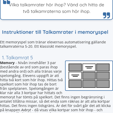
Vilka talkamrater hör ihop? Vänd och hitta de
två talkamraterna som hör ihop.
Instruktioner till Talkamrater i memoryspel
Ett memoryspel som tränar elevernas automatisering gällande
talkamraterna 5-20. Ett klassiskt memoryspel.
1. Talkamrat 5
Memory
- Nivån innehåller 3 par
(bestående av ord som paras ihop
med andra ord) och alla tränas varje
spelomgång. Elevens uppgift är att
hitta två kort som hör ihop. Hittas två
spelkort som hör ihop tas de bort
från spelplanen. Spelomgången är
klar när alla 3 kortpar har hittats och
memoryt har tömts på spelkort. Det finns ingen begränsning i
antalet tillåtna missar, så det enda som räknas är att alla kortpar
hittas. Det finns ingen tidsgräns. Är det för svårt går det att klicka
på knappen
Avbryt
- då visas vilka kortpar som hör ihop - och