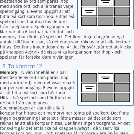
(bestående av ord som paras ihop
med andra ord) och alla tränas varje
spelomgång. Elevens uppgift är att
hitta två kort som hör ihop. Hittas två
spelkort som hör ihop tas de bort
från spelplanen. Spelomgången är
klar när alla 6 kortpar har hittats och
memoryt har tömts på spelkort. Det finns ingen begränsning i
antalet tillåtna missar, så det enda som räknas är att alla kortpar
hittas. Det finns ingen tidsgräns. Är det för svårt går det att klicka
på knappen
Avbryt
- då visas vilka kortpar som hör ihop - och
spelaren får försöka klara nivån igen.
8. Talkamrat 12
Memory
- Nivån innehåller 7 par
(bestående av ord som paras ihop
med andra ord), men det visas max 6
par per spelomgång. Elevens uppgift
är att hitta två kort som hör ihop.
Hittas två spelkort som hör ihop tas
de bort från spelplanen.
Spelomgången är klar när alla 6
kortpar har hittats och memoryt har tömts på spelkort. Det finns
ingen begränsning i antalet tillåtna missar, så det enda som
räknas är att alla kortpar hittas. Det finns ingen tidsgräns. Är det
för svårt går det att klicka på knappen
Avbryt
- då visas vilka
kortpar som hör ihop - och spelaren får försöka klara nivån igen.