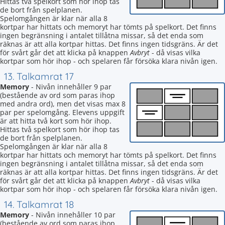
Hittas två spelkort som hör ihop tas
de bort från spelplanen.
Spelomgången är klar när alla 8
kortpar har hittats och memoryt har tömts på spelkort. Det finns
ingen begränsning i antalet tillåtna missar, så det enda som
räknas är att alla kortpar hittas. Det finns ingen tidsgräns. Är det
för svårt går det att klicka på knappen
Avbryt
- då visas vilka
kortpar som hör ihop - och spelaren får försöka klara nivån igen.
13. Talkamrat 17
Memory
- Nivån innehåller 9 par
(bestående av ord som paras ihop
med andra ord), men det visas max 8
par per spelomgång. Elevens uppgift
är att hitta två kort som hör ihop.
Hittas två spelkort som hör ihop tas
de bort från spelplanen.
Spelomgången är klar när alla 8
kortpar har hittats och memoryt har tömts på spelkort. Det finns
ingen begränsning i antalet tillåtna missar, så det enda som
räknas är att alla kortpar hittas. Det finns ingen tidsgräns. Är det
för svårt går det att klicka på knappen
Avbryt
- då visas vilka
kortpar som hör ihop - och spelaren får försöka klara nivån igen.
14. Talkamrat 18
Memory
- Nivån innehåller 10 par
(bestående av ord som paras ihop