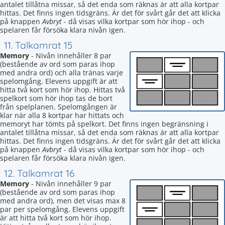
antalet tillåtna missar, så det enda som räknas är att alla kortpar
hittas. Det finns ingen tidsgräns. Är det för svårt går det att klicka
på knappen
Avbryt
- då visas vilka kortpar som hör ihop - och
spelaren får försöka klara nivån igen.
11. Talkamrat 15
Memory
- Nivån innehåller 8 par
(bestående av ord som paras ihop
med andra ord) och alla tränas varje
spelomgång. Elevens uppgift är att
hitta två kort som hör ihop. Hittas två
spelkort som hör ihop tas de bort
från spelplanen. Spelomgången är
klar när alla 8 kortpar har hittats och
memoryt har tömts på spelkort. Det finns ingen begränsning i
antalet tillåtna missar, så det enda som räknas är att alla kortpar
hittas. Det finns ingen tidsgräns. Är det för svårt går det att klicka
på knappen
Avbryt
- då visas vilka kortpar som hör ihop - och
spelaren får försöka klara nivån igen.
12. Talkamrat 16
Memory
- Nivån innehåller 9 par
(bestående av ord som paras ihop
med andra ord), men det visas max 8
par per spelomgång. Elevens uppgift
är att hitta två kort som hör ihop.