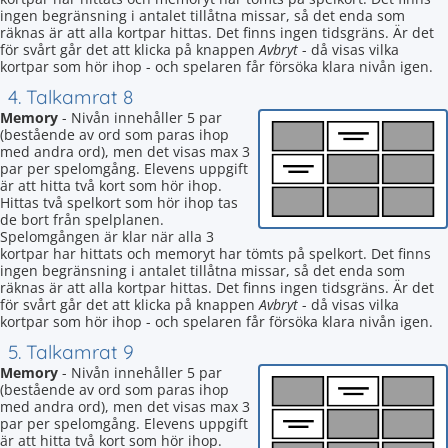
ingen begränsning i antalet tillåtna missar, så det enda som
räknas är att alla kortpar hittas. Det finns ingen tidsgräns. Är det
för svårt går det att klicka på knappen
Avbryt
- då visas vilka
kortpar som hör ihop - och spelaren får försöka klara nivån igen.
4. Talkamrat 8
Memory
- Nivån innehåller 5 par
(bestående av ord som paras ihop
med andra ord), men det visas max 3
par per spelomgång. Elevens uppgift
är att hitta två kort som hör ihop.
Hittas två spelkort som hör ihop tas
de bort från spelplanen.
Spelomgången är klar när alla 3
kortpar har hittats och memoryt har tömts på spelkort. Det finns
ingen begränsning i antalet tillåtna missar, så det enda som
räknas är att alla kortpar hittas. Det finns ingen tidsgräns. Är det
för svårt går det att klicka på knappen
Avbryt
- då visas vilka
kortpar som hör ihop - och spelaren får försöka klara nivån igen.
5. Talkamrat 9
Memory
- Nivån innehåller 5 par
(bestående av ord som paras ihop
med andra ord), men det visas max 3
par per spelomgång. Elevens uppgift
är att hitta två kort som hör ihop.