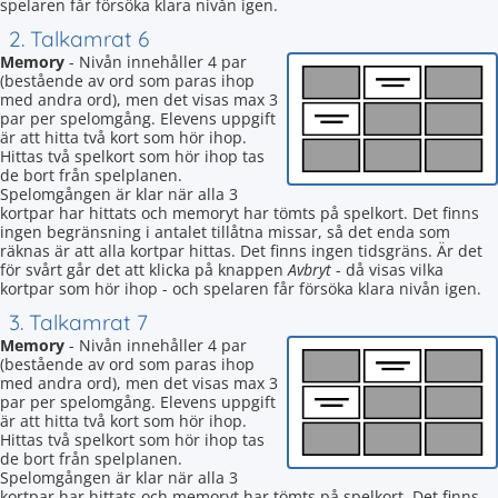
spelaren får försöka klara nivån igen.
2. Talkamrat 6
Memory
- Nivån innehåller 4 par
(bestående av ord som paras ihop
med andra ord), men det visas max 3
par per spelomgång. Elevens uppgift
är att hitta två kort som hör ihop.
Hittas två spelkort som hör ihop tas
de bort från spelplanen.
Spelomgången är klar när alla 3
kortpar har hittats och memoryt har tömts på spelkort. Det finns
ingen begränsning i antalet tillåtna missar, så det enda som
räknas är att alla kortpar hittas. Det finns ingen tidsgräns. Är det
för svårt går det att klicka på knappen
Avbryt
- då visas vilka
kortpar som hör ihop - och spelaren får försöka klara nivån igen.
3. Talkamrat 7
Memory
- Nivån innehåller 4 par
(bestående av ord som paras ihop
med andra ord), men det visas max 3
par per spelomgång. Elevens uppgift
är att hitta två kort som hör ihop.
Hittas två spelkort som hör ihop tas
de bort från spelplanen.
Spelomgången är klar när alla 3
kortpar har hittats och memoryt har tömts på spelkort. Det finns