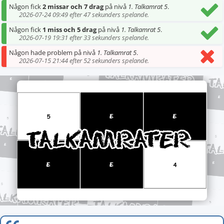
Någon fick
2 missar och 7 drag
på nivå
1. Talkamrat 5
.
2026-07-24 09:49 efter 47 sekunders spelande.
Någon fick
1 miss och 5 drag
på nivå
1. Talkamrat 5
.
2026-07-19 19:31 efter 33 sekunders spelande.
Någon hade problem på nivå
1. Talkamrat 5
.
2026-07-15 21:44 efter 52 sekunders spelande.