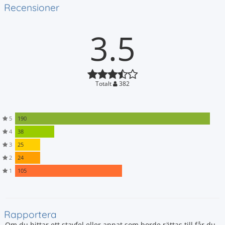
Recensioner
3.5
Totalt
382
5
190
4
38
3
25
2
24
1
105
Rapportera
Om du hittar ett stavfel eller annat som borde rättas till får du