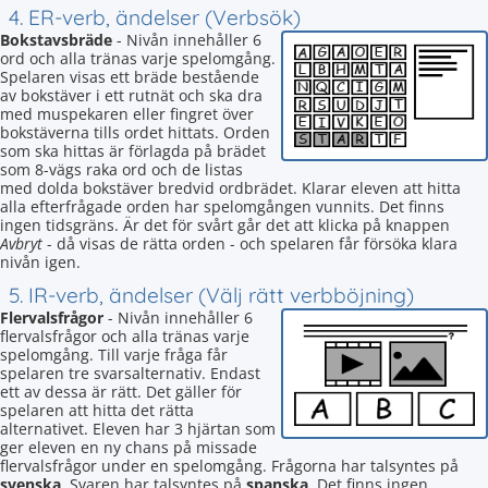
4. ER-verb, ändelser (Verbsök)
Bokstavsbräde
- Nivån innehåller 6
ord och alla tränas varje spelomgång.
Spelaren visas ett bräde bestående
av bokstäver i ett rutnät och ska dra
med muspekaren eller fingret över
bokstäverna tills ordet hittats. Orden
som ska hittas är förlagda på brädet
som 8-vägs raka ord och de listas
med dolda bokstäver bredvid ordbrädet. Klarar eleven att hitta
alla efterfrågade orden har spelomgången vunnits. Det finns
ingen tidsgräns. Är det för svårt går det att klicka på knappen
Avbryt
- då visas de rätta orden - och spelaren får försöka klara
nivån igen.
5. IR-verb, ändelser (Välj rätt verbböjning)
Flervalsfrågor
- Nivån innehåller 6
flervalsfrågor och alla tränas varje
spelomgång. Till varje fråga får
spelaren tre svarsalternativ. Endast
ett av dessa är rätt. Det gäller för
spelaren att hitta det rätta
alternativet. Eleven har 3 hjärtan som
ger eleven en ny chans på missade
flervalsfrågor under en spelomgång. Frågorna har talsyntes på
svenska
. Svaren har talsyntes på
spanska
. Det finns ingen