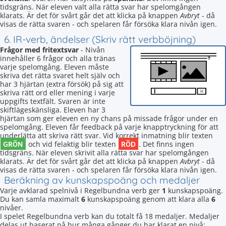
tidsgräns. När eleven valt alla rätta svar har spelomgången
klarats. Är det för svårt går det att klicka på knappen
Avbryt
- då
visas de rätta svaren - och spelaren får försöka klara nivån igen.
6. IR-verb, ändelser (Skriv rätt verbböjning)
Frågor med fritextsvar
- Nivån
innehåller 6 frågor och alla tränas
varje spelomgång. Eleven måste
skriva det rätta svaret helt själv och
har 3 hjärtan (extra försök) på sig att
skriva rätt ord eller mening i varje
uppgifts textfält. Svaren är inte
skiftlägeskänsliga. Eleven har 3
hjärtan som ger eleven en ny chans på missade frågor under en
spelomgång. Eleven får feedback på varje knapptryckning för att
underlätta att skriva rätt svar. Vid korrekt inmatning blir texten
GRÖN
RÖD
och vid felaktig blir texten
. Det finns ingen
tidsgräns. När eleven skrivit alla rätta svar har spelomgången
klarats. Är det för svårt går det att klicka på knappen
Avbryt
- då
visas de rätta svaren - och spelaren får försöka klara nivån igen.
Beräkning av kunskapspoäng och medaljer
Varje avklarad spelnivå i Regelbundna verb ger
1
kunskapspoäng.
Du kan samla maximalt
6
kunskapspoäng genom att klara alla
6
nivåer.
I spelet Regelbundna verb kan du totalt få 18 medaljer. Medaljer
delas ut baserat på hur många gånger du har klarat en nivå: