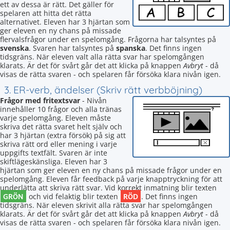
ett av dessa är rätt. Det gäller för
spelaren att hitta det rätta
alternativet. Eleven har 3 hjärtan som
ger eleven en ny chans på missade
flervalsfrågor under en spelomgång. Frågorna har talsyntes på
svenska
. Svaren har talsyntes på
spanska
. Det finns ingen
tidsgräns. När eleven valt alla rätta svar har spelomgången
klarats. Är det för svårt går det att klicka på knappen
Avbryt
- då
visas de rätta svaren - och spelaren får försöka klara nivån igen.
3. ER-verb, ändelser (Skriv rätt verbböjning)
Frågor med fritextsvar
- Nivån
innehåller 10 frågor och alla tränas
varje spelomgång. Eleven måste
skriva det rätta svaret helt själv och
har 3 hjärtan (extra försök) på sig att
skriva rätt ord eller mening i varje
uppgifts textfält. Svaren är inte
skiftlägeskänsliga. Eleven har 3
hjärtan som ger eleven en ny chans på missade frågor under en
spelomgång. Eleven får feedback på varje knapptryckning för att
underlätta att skriva rätt svar. Vid korrekt inmatning blir texten
GRÖN
RÖD
och vid felaktig blir texten
. Det finns ingen
tidsgräns. När eleven skrivit alla rätta svar har spelomgången
klarats. Är det för svårt går det att klicka på knappen
Avbryt
- då
visas de rätta svaren - och spelaren får försöka klara nivån igen.