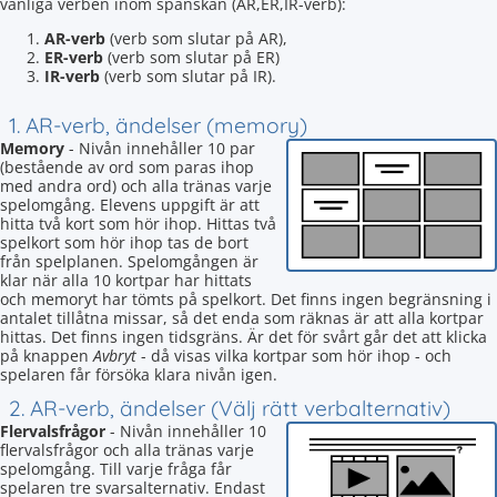
vanliga verben inom spanskan (AR,ER,IR-verb):
AR-verb
(verb som slutar på AR),
ER-verb
(verb som slutar på ER)
IR-verb
(verb som slutar på IR).
1. AR-verb, ändelser (memory)
Memory
- Nivån innehåller 10 par
(bestående av ord som paras ihop
med andra ord) och alla tränas varje
spelomgång. Elevens uppgift är att
hitta två kort som hör ihop. Hittas två
spelkort som hör ihop tas de bort
från spelplanen. Spelomgången är
klar när alla 10 kortpar har hittats
och memoryt har tömts på spelkort. Det finns ingen begränsning i
antalet tillåtna missar, så det enda som räknas är att alla kortpar
hittas. Det finns ingen tidsgräns. Är det för svårt går det att klicka
på knappen
Avbryt
- då visas vilka kortpar som hör ihop - och
spelaren får försöka klara nivån igen.
2. AR-verb, ändelser (Välj rätt verbalternativ)
Flervalsfrågor
- Nivån innehåller 10
flervalsfrågor och alla tränas varje
spelomgång. Till varje fråga får
spelaren tre svarsalternativ. Endast