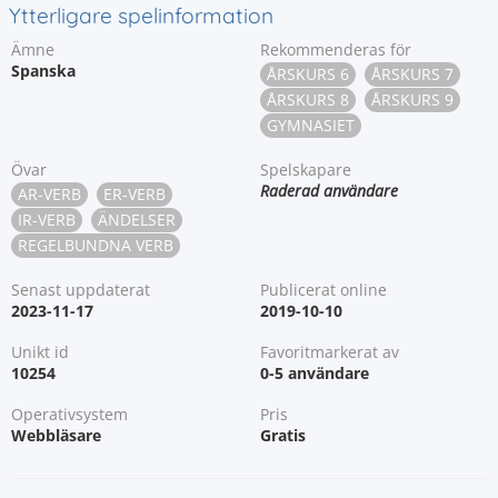
Ytterligare spelinformation
Ämne
Rekommenderas för
Spanska
ÅRSKURS 6
ÅRSKURS 7
ÅRSKURS 8
ÅRSKURS 9
GYMNASIET
Övar
Spelskapare
Raderad användare
AR-VERB
ER-VERB
IR-VERB
ÄNDELSER
REGELBUNDNA VERB
Senast uppdaterat
Publicerat online
2023-11-17
2019-10-10
Unikt id
Favoritmarkerat av
10254
0-5 användare
Operativsystem
Pris
Webbläsare
Gratis