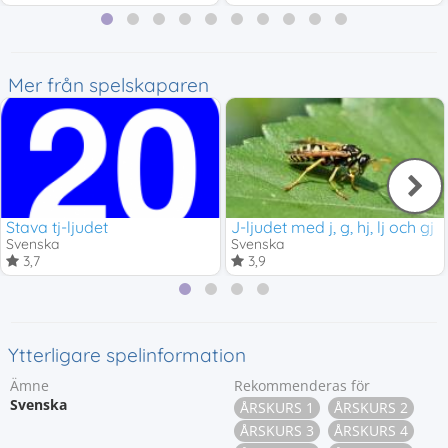
Mer från spelskaparen
Stava tj-ljudet
J-ljudet med j, g, hj, lj och gj
Svenska
Svenska
3,7
3,9
Ytterligare spelinformation
Ämne
Rekommenderas för
Svenska
ÅRSKURS 1
ÅRSKURS 2
ÅRSKURS 3
ÅRSKURS 4