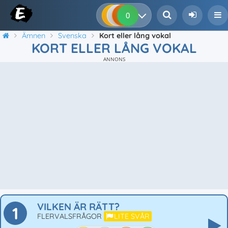
0
0
0
0
Ämnen
Svenska
Kort eller lång vokal
KORT ELLER LÅNG VOKAL
ANNONS
VILKEN ÄR RÄTT?
1
FLERVALSFRÅGOR
LITE SVÅR