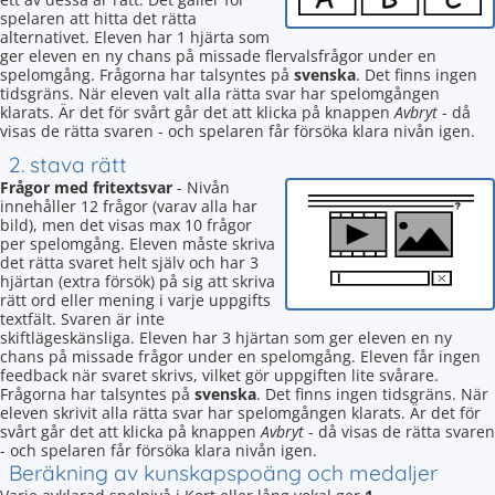
spelaren att hitta det rätta
alternativet. Eleven har 1 hjärta som
ger eleven en ny chans på missade flervalsfrågor under en
spelomgång. Frågorna har talsyntes på
svenska
. Det finns ingen
tidsgräns. När eleven valt alla rätta svar har spelomgången
klarats. Är det för svårt går det att klicka på knappen
Avbryt
- då
visas de rätta svaren - och spelaren får försöka klara nivån igen.
2. stava rätt
Frågor med fritextsvar
- Nivån
innehåller 12 frågor (varav alla har
bild), men det visas max 10 frågor
per spelomgång. Eleven måste skriva
det rätta svaret helt själv och har 3
hjärtan (extra försök) på sig att skriva
rätt ord eller mening i varje uppgifts
textfält. Svaren är inte
skiftlägeskänsliga. Eleven har 3 hjärtan som ger eleven en ny
chans på missade frågor under en spelomgång. Eleven får ingen
feedback när svaret skrivs, vilket gör uppgiften lite svårare.
Frågorna har talsyntes på
svenska
. Det finns ingen tidsgräns. När
eleven skrivit alla rätta svar har spelomgången klarats. Är det för
svårt går det att klicka på knappen
Avbryt
- då visas de rätta svaren
- och spelaren får försöka klara nivån igen.
Beräkning av kunskapspoäng och medaljer