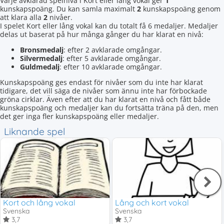
Varje avklarad spelnivå i Kort eller lång vokal ger
1
kunskapspoäng. Du kan samla maximalt
2
kunskapspoäng genom
att klara alla
2
nivåer.
I spelet Kort eller lång vokal kan du totalt få 6 medaljer. Medaljer
delas ut baserat på hur många gånger du har klarat en nivå:
Bronsmedalj
: efter 2 avklarade omgångar.
Silvermedalj
: efter 5 avklarade omgångar.
Guldmedalj
: efter 10 avklarade omgångar.
Kunskapspoäng ges endast för nivåer som du inte har klarat
tidigare, det vill säga de nivåer som ännu inte har förbockade
gröna cirklar. Även efter att du har klarat en nivå och fått både
kunskapspoäng och medaljer kan du fortsätta träna på den, men
det ger inga fler kunskapspoäng eller medaljer.
Liknande spel
Kort och lång vokal
Lång och kort vokal
Svenska
Svenska
3,7
3,7