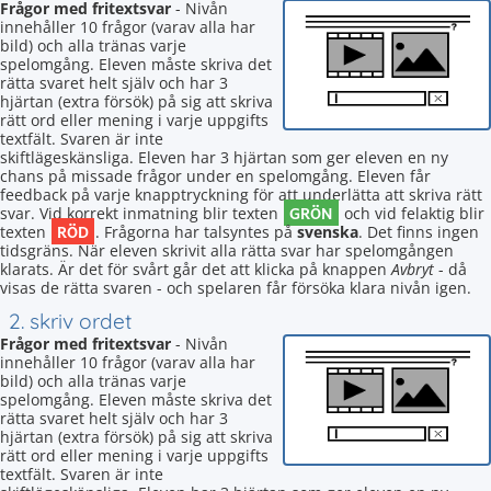
Frågor med fritextsvar
- Nivån
innehåller 10 frågor (varav alla har
bild) och alla tränas varje
spelomgång. Eleven måste skriva det
rätta svaret helt själv och har 3
hjärtan (extra försök) på sig att skriva
rätt ord eller mening i varje uppgifts
textfält. Svaren är inte
skiftlägeskänsliga. Eleven har 3 hjärtan som ger eleven en ny
chans på missade frågor under en spelomgång. Eleven får
feedback på varje knapptryckning för att underlätta att skriva rätt
GRÖN
svar. Vid korrekt inmatning blir texten
och vid felaktig blir
RÖD
texten
. Frågorna har talsyntes på
svenska
. Det finns ingen
tidsgräns. När eleven skrivit alla rätta svar har spelomgången
klarats. Är det för svårt går det att klicka på knappen
Avbryt
- då
visas de rätta svaren - och spelaren får försöka klara nivån igen.
2. skriv ordet
Frågor med fritextsvar
- Nivån
innehåller 10 frågor (varav alla har
bild) och alla tränas varje
spelomgång. Eleven måste skriva det
rätta svaret helt själv och har 3
hjärtan (extra försök) på sig att skriva
rätt ord eller mening i varje uppgifts
textfält. Svaren är inte