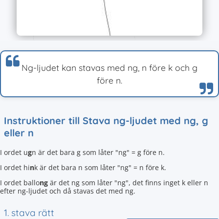
Ng-ljudet kan stavas med ng, n före k och g
före n.
Instruktioner till Stava ng-ljudet med ng, g
eller n
I ordet u
g
n är det bara g som låter "ng" = g före n.
I ordet hi
n
k är det bara n som låter "ng" = n före k.
I ordet ballo
ng
är det ng som låter "ng", det finns inget k eller n
efter ng-ljudet och då stavas det med ng.
1. stava rätt