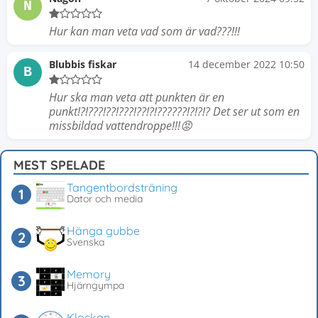
N
Hur kan man veta vad som är vad???!!!
Blubbis fiskar
14 december 2022 10:50
B
Hur ska man veta att punkten är en
punkt!?!???!??!???!??!?!??????!?!?!? Det ser ut som en
missbildad vattendroppe!!!😡
MEST SPELADE
Tangentbordsträning
Dator och media
Hänga gubbe
Svenska
Memory
Hjärngympa
Klockan