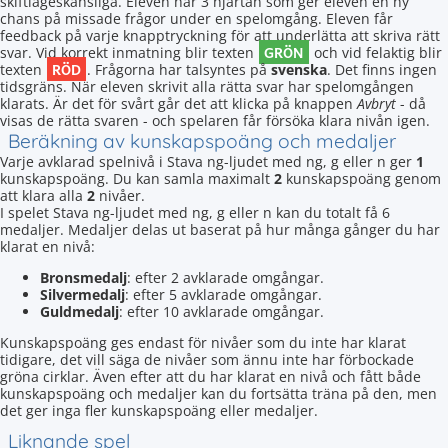
skiftlägeskänsliga. Eleven har 3 hjärtan som ger eleven en ny
chans på missade frågor under en spelomgång. Eleven får
feedback på varje knapptryckning för att underlätta att skriva rätt
GRÖN
svar. Vid korrekt inmatning blir texten
och vid felaktig blir
RÖD
texten
. Frågorna har talsyntes på
svenska
. Det finns ingen
tidsgräns. När eleven skrivit alla rätta svar har spelomgången
klarats. Är det för svårt går det att klicka på knappen
Avbryt
- då
visas de rätta svaren - och spelaren får försöka klara nivån igen.
Beräkning av kunskapspoäng och medaljer
Varje avklarad spelnivå i Stava ng-ljudet med ng, g eller n ger
1
kunskapspoäng. Du kan samla maximalt
2
kunskapspoäng genom
att klara alla
2
nivåer.
I spelet Stava ng-ljudet med ng, g eller n kan du totalt få 6
medaljer. Medaljer delas ut baserat på hur många gånger du har
klarat en nivå:
Bronsmedalj
: efter 2 avklarade omgångar.
Silvermedalj
: efter 5 avklarade omgångar.
Guldmedalj
: efter 10 avklarade omgångar.
Kunskapspoäng ges endast för nivåer som du inte har klarat
tidigare, det vill säga de nivåer som ännu inte har förbockade
gröna cirklar. Även efter att du har klarat en nivå och fått både
kunskapspoäng och medaljer kan du fortsätta träna på den, men
det ger inga fler kunskapspoäng eller medaljer.
Liknande spel