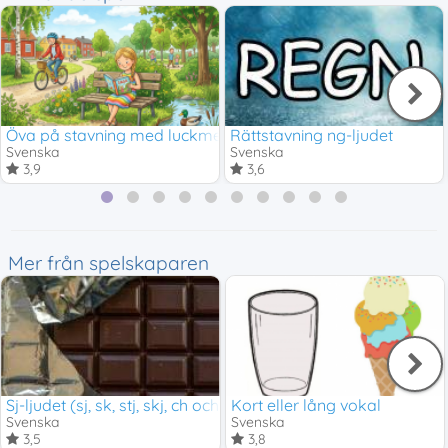
Öva på stavning med luckmeningar
Rättstavning ng-ljudet
Svenska
Svenska
3,9
3,6
Mer från spelskaparen
Sj-ljudet (sj, sk, stj, skj, ch och sch)
Kort eller lång vokal
Svenska
Svenska
3,5
3,8