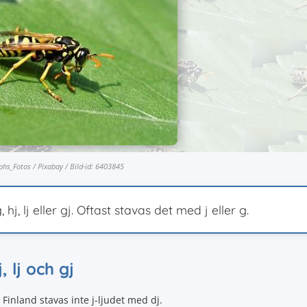
lphs_Fotos / Pixabay / Bild-id: 6403845
hj, lj eller gj. Oftast stavas det med j eller g.
, lj och gj
 i Finland stavas inte j-ljudet med dj.