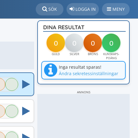
SÖK
LOGGA IN
MENY
DINA RESULTAT
0
0
0
0
GULD
SILVER
BRONS
KUNSKAPS-
POÄNG
Inga resultat sparas!
Ändra sekretessinställningar
ANNONS