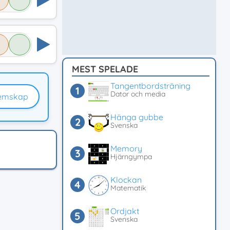
MEST SPELADE
Tangentbordsträning
Dator och media
emskap
Hänga gubbe
Svenska
Memory
Hjärngympa
Klockan
Matematik
Ordjakt
Svenska