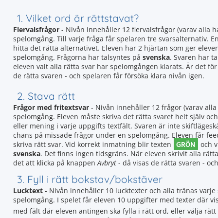
1. Vilket ord är rättstavat?
Flervalsfrågor
- Nivån innehåller 12 flervalsfrågor (varav alla h
spelomgång. Till varje fråga får spelaren tre svarsalternativ. En
hitta det rätta alternativet. Eleven har 2 hjärtan som ger ele
spelomgång. Frågorna har talsyntes på
svenska
. Svaren har t
eleven valt alla rätta svar har spelomgången klarats. Är det fö
de rätta svaren - och spelaren får försöka klara nivån igen.
2. Stava rätt
Frågor med fritextsvar
- Nivån innehåller 12 frågor (varav alla
spelomgång. Eleven måste skriva det rätta svaret helt själv och h
eller mening i varje uppgifts textfält. Svaren är inte skiftläge
chans på missade frågor under en spelomgång. Eleven får feedb
GRÖN
skriva rätt svar. Vid korrekt inmatning blir texten
och vi
svenska
. Det finns ingen tidsgräns. När eleven skrivit alla rät
det att klicka på knappen
Avbryt
- då visas de rätta svaren - oc
3. Fyll i rätt bokstav/bokstäver
Lucktext
- Nivån innehåller 10 lucktexter och alla tränas var
spelomgång. I spelet får eleven 10 uppgifter med texter där vissa
med fält där eleven antingen ska fylla i rätt ord, eller välja rätt