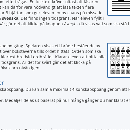
som efterfrågas. En lucktext kräver oftast att läsaren
t kan därför vara nödvändigt att läsa texten flera
n har 3 hjärtan som ger eleven en ny chans på missade
å
svenska
. Det finns ingen tidsgräns. När eleven fyllt i
svår går det att klicka på knappen
Avbryt
- då visas vad som ska stå i 
e spelomgång. Spelaren visas ett bräde bestående av
t över bokstäverna tills ordet hittats. Orden som ska
 klartext bredvid ordbrädet. Klarar eleven att hitta alla
dsgräns. Är det för svårt går det att klicka på
söka klara nivån igen.
er
skapspoäng. Du kan samla maximalt
4
kunskapspoäng genom att k
daljer. Medaljer delas ut baserat på hur många gånger du har klarat e