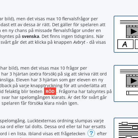
ar bild), men det visas max 10 flervalsfrågor per
dast ett av dessa är rätt. Det gäller för spelaren att
ven en ny chans på missade flervalsfrågor under en
alsyntes på
svenska
. Det finns ingen tidsgräns. När
r svårt går det att klicka på knappen
Avbryt
- då visas
 har bild), men det visas max 10 frågor per
ar 3 hjärtan (extra försök) på sig att skriva rätt ord
skänsliga. Eleven har 3 hjärtan som ger eleven en ny
ack på varje knapptryckning för att underlätta att
RÖD
d felaktig blir texten
. Frågorna har talsyntes på
ta svar har spelomgången klarats. Är det för svårt går
h spelaren får försöka klara nivån igen.
je spelomgång. Lucktexternas ordning slumpas varje
 ord eller tal dolts. Dessa ord eller tal har ersatts
?
 ord i en lista. Ibland visas ett frågetecken
efter