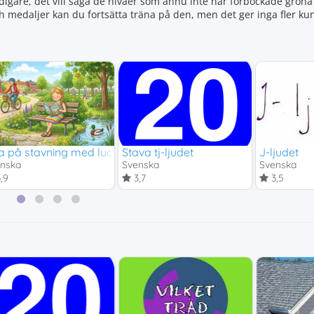
igare, det vill säga de nivåer som ännu inte har förbockade gröna 
ch medaljer kan du fortsätta träna på den, men det ger inga fler 
a på stavning med luckmeningar
Stava tj-ljudet
J-ljudet
enska
Svenska
Svenska
,9
3,7
3,5