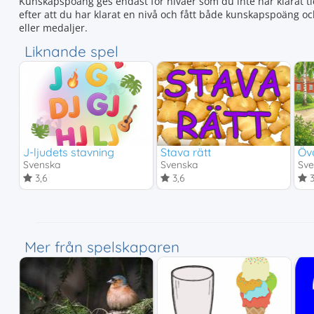
Kunskapspoäng ges endast för nivåer som du inte har klarat tid
efter att du har klarat en nivå och fått både kunskapspoäng o
eller medaljer.
Liknande spel
J-ljudets stavning
Stava rätt
Öv
Svenska
Svenska
Sv
3,6
3,6
3
Mer från spelskaparen