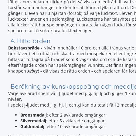
fältet - om spelaren klickar på det så visas en ledtråd till vad 
förstår sammanhanget i texten för att kunna fylla i rätt ord. De
gånger. Eleven har 3 hjärtan (försök) på varje lucktext. Eleve
lucktexter under en spelomgång. Lucktexterna har talsyntes p
alla luckor rätt har spelomgången klarats. Är någon lucka för 
spelaren får försöka klara lucktexten igen.
4. Hitta orden
Bokstavsbräde
- Nivån innehåller 10 ord och alla tränas varj
bokstäver i ett rutnät och ska dra med muspekaren eller fingre
hittas är förlagda på brädet som 8-vägs raka ord och de listas i
efterfrågade orden har spelomgången vunnits. Det finns ingen ti
knappen
Avbryt
- då visas de rätta orden - och spelaren får för
Beräkning av kunskapspoäng och medalj
Varje avklarad spelnivå i J-ljudet med j, g, hj, lj och gj ger
1
kun
nivåer.
I spelet J-ljudet med j, g, hj, lj och gj kan du totalt få 12 me
Bronsmedalj
: efter 2 avklarade omgångar.
Silvermedalj
: efter 5 avklarade omgångar.
Guldmedalj
: efter 10 avklarade omgångar.