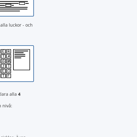
alla luckor - och
lara alla
4
n nivå: