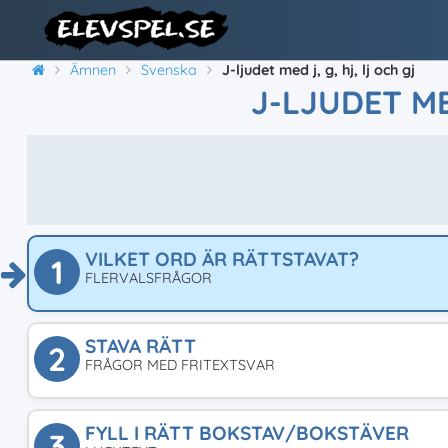
Ämnen
Svenska
J-ljudet med j, g, hj, lj och gj
J-LJUDET ME
VILKET ORD ÄR RÄTTSTAVAT?
1
FLERVALSFRÅGOR
STAVA RÄTT
2
FRÅGOR MED FRITEXTSVAR
FYLL I RÄTT BOKSTAV/BOKSTÄVER
3