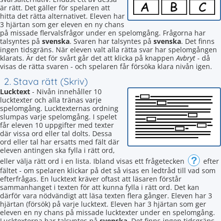
är rätt. Det gäller för spelaren att
hitta det rätta alternativet. Eleven har
3 hjärtan som ger eleven en ny chans
på missade flervalsfrågor under en spelomgång. Frågorna har
talsyntes på
svenska
. Svaren har talsyntes på
svenska
. Det finns
ingen tidsgräns. När eleven valt alla rätta svar har spelomgången
klarats. Är det för svårt går det att klicka på knappen
Avbryt
- då
visas de rätta svaren - och spelaren får försöka klara nivån igen.
2. Stava rätt (Skriv)
Lucktext
- Nivån innehåller 10
lucktexter och alla tränas varje
spelomgång. Lucktexternas ordning
slumpas varje spelomgång. I spelet
får eleven 10 uppgifter med texter
där vissa ord eller tal dolts. Dessa
ord eller tal har ersatts med fält där
eleven antingen ska fylla i rätt ord,
?
eller välja rätt ord i en lista. Ibland visas ett frågetecken
efter
fältet - om spelaren klickar på det så visas en ledtråd till vad som
efterfrågas. En lucktext kräver oftast att läsaren förstår
sammanhanget i texten för att kunna fylla i rätt ord. Det kan
därför vara nödvändigt att läsa texten flera gånger. Eleven har 3
hjärtan (försök) på varje lucktext. Eleven har 3 hjärtan som ger
eleven en ny chans på missade lucktexter under en spelomgång.
Lucktexterna har talsyntes på
svenska
. Det finns ingen tidsgräns.