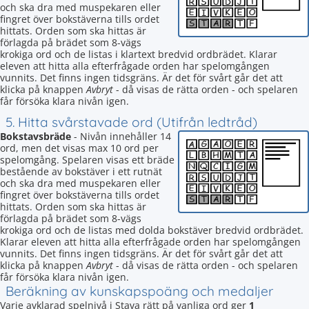
och ska dra med muspekaren eller
fingret över bokstäverna tills ordet
hittats. Orden som ska hittas är
förlagda på brädet som 8-vägs
krokiga ord och de listas i klartext bredvid ordbrädet. Klarar
eleven att hitta alla efterfrågade orden har spelomgången
vunnits. Det finns ingen tidsgräns. Är det för svårt går det att
klicka på knappen
Avbryt
- då visas de rätta orden - och spelaren
får försöka klara nivån igen.
5. Hitta svårstavade ord (Utifrån ledtråd)
Bokstavsbräde
- Nivån innehåller 14
ord, men det visas max 10 ord per
spelomgång. Spelaren visas ett bräde
bestående av bokstäver i ett rutnät
och ska dra med muspekaren eller
fingret över bokstäverna tills ordet
hittats. Orden som ska hittas är
förlagda på brädet som 8-vägs
krokiga ord och de listas med dolda bokstäver bredvid ordbrädet.
Klarar eleven att hitta alla efterfrågade orden har spelomgången
vunnits. Det finns ingen tidsgräns. Är det för svårt går det att
klicka på knappen
Avbryt
- då visas de rätta orden - och spelaren
får försöka klara nivån igen.
Beräkning av kunskapspoäng och medaljer
Varje avklarad spelnivå i Stava rätt på vanliga ord ger
1