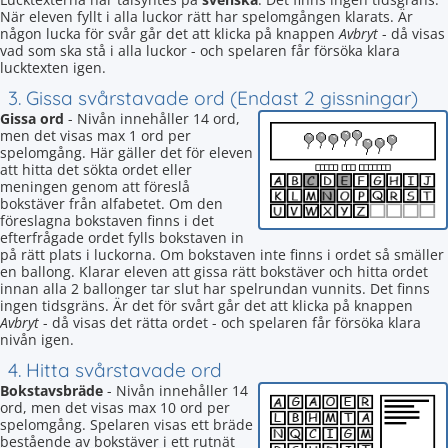
När eleven fyllt i alla luckor rätt har spelomgången klarats. Är
någon lucka för svår går det att klicka på knappen
Avbryt
- då visas
vad som ska stå i alla luckor - och spelaren får försöka klara
lucktexten igen.
3. Gissa svårstavade ord (Endast 2 gissningar)
Gissa ord
- Nivån innehåller 14 ord,
men det visas max 1 ord per
spelomgång. Här gäller det för eleven
att hitta det sökta ordet eller
meningen genom att föreslå
bokstäver från alfabetet. Om den
föreslagna bokstaven finns i det
efterfrågade ordet fylls bokstaven in
på rätt plats i luckorna. Om bokstaven inte finns i ordet så smäller
en ballong. Klarar eleven att gissa rätt bokstäver och hitta ordet
innan alla 2 ballonger tar slut har spelrundan vunnits. Det finns
ingen tidsgräns. Är det för svårt går det att klicka på knappen
Avbryt
- då visas det rätta ordet - och spelaren får försöka klara
nivån igen.
4. Hitta svårstavade ord
Bokstavsbräde
- Nivån innehåller 14
ord, men det visas max 10 ord per
spelomgång. Spelaren visas ett bräde
bestående av bokstäver i ett rutnät