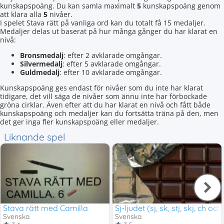
kunskapspoäng. Du kan samla maximalt
5
kunskapspoäng genom
att klara alla
5
nivåer.
I spelet Stava rätt på vanliga ord kan du totalt få 15 medaljer.
Medaljer delas ut baserat på hur många gånger du har klarat en
nivå:
Bronsmedalj
: efter 2 avklarade omgångar.
Silvermedalj
: efter 5 avklarade omgångar.
Guldmedalj
: efter 10 avklarade omgångar.
Kunskapspoäng ges endast för nivåer som du inte har klarat
tidigare, det vill säga de nivåer som ännu inte har förbockade
gröna cirklar. Även efter att du har klarat en nivå och fått både
kunskapspoäng och medaljer kan du fortsätta träna på den, men
det ger inga fler kunskapspoäng eller medaljer.
Liknande spel
Stava rätt med Camilla
Sj-ljudet (sj, sk, stj, skj, ch och
Svenska
Svenska