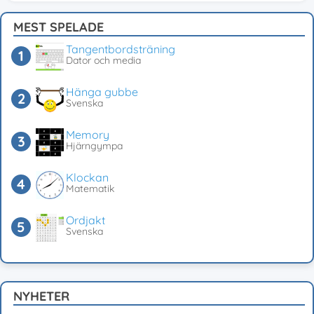
MEST SPELADE
Tangentbordsträning
Dator och media
Hänga gubbe
Svenska
Memory
Hjärngympa
Klockan
Matematik
Ordjakt
Svenska
NYHETER