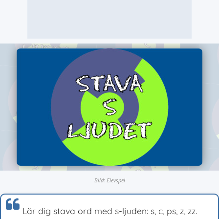
Bild: Elevspel
Lär dig stava ord med s-ljuden: s, c, ps, z, zz.