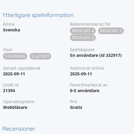
Ytterligare spelinformation
Ämne
Rekommenderas för
Svenska
ÅRSKURS 4
ÅRSKURS 5
ÅRSKURS 6
Övar
Spelskapare
En användare (id 332917)
STAVNING
S-LJUDET
Senast uppdaterat
Publicerat online
2025-09-11
2025-09-11
Unikt id
Favoritmarkerat av
21394
0-5 användare
Operativsystem
Pris
Webbläsare
Gratis
Recensioner