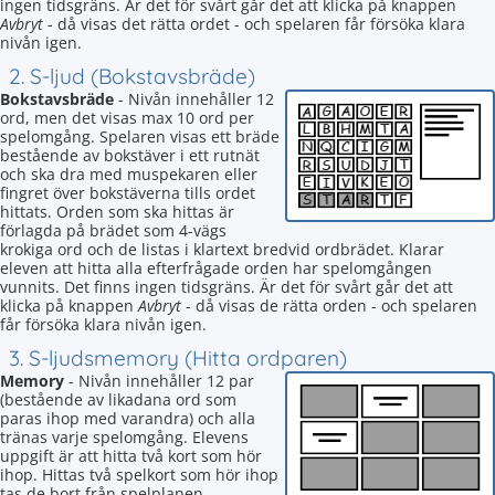
ingen tidsgräns. Är det för svårt går det att klicka på knappen
Avbryt
- då visas det rätta ordet - och spelaren får försöka klara
nivån igen.
2. S-ljud (Bokstavsbräde)
Bokstavsbräde
- Nivån innehåller 12
ord, men det visas max 10 ord per
spelomgång. Spelaren visas ett bräde
bestående av bokstäver i ett rutnät
och ska dra med muspekaren eller
fingret över bokstäverna tills ordet
hittats. Orden som ska hittas är
förlagda på brädet som 4-vägs
krokiga ord och de listas i klartext bredvid ordbrädet. Klarar
eleven att hitta alla efterfrågade orden har spelomgången
vunnits. Det finns ingen tidsgräns. Är det för svårt går det att
klicka på knappen
Avbryt
- då visas de rätta orden - och spelaren
får försöka klara nivån igen.
3. S-ljudsmemory (Hitta ordparen)
Memory
- Nivån innehåller 12 par
(bestående av likadana ord som
paras ihop med varandra) och alla
tränas varje spelomgång. Elevens
uppgift är att hitta två kort som hör
ihop. Hittas två spelkort som hör ihop
tas de bort från spelplanen.