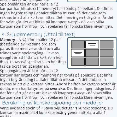
Spelomgången är klar när alla 12
kortpar har hittats och memoryt har tömts på spelkort. Det finns
ingen begränsning i antalet tillåtna missar, så det enda som
räknas är att alla kortpar hittas. Det finns ingen tidsgräns. Är det
för svårt går det att klicka på knappen
Avbryt
- då visas vilka
kortpar som hör ihop - och spelaren får försöka klara nivån igen.
4. S-ljudsmemory (Uttal till text)
Memory
- Nivån innehåller 12 par
(bestående av likadana ord som
paras ihop med varandra) och alla
tränas varje spelomgång. Elevens
uppgift är att hitta två kort som hör
ihop. Hittas två spelkort som hör ihop
tas de bort från spelplanen.
Spelomgången är klar när alla 12
kortpar har hittats och memoryt har tömts på spelkort. Det finns
ingen begränsning i antalet tillåtna missar, så det enda som
räknas är att alla kortpar hittas. Andra hälften av kortens texter är
dolda, men har talsyntes på
svenska
. Det finns ingen tidsgräns. Är
det för svårt går det att klicka på knappen
Avbryt
- då visas vilka
kortpar som hör ihop - och spelaren får försöka klara nivån igen.
Beräkning av kunskapspoäng och medaljer
Varje avklarad spelnivå i Stava s-ljudet ger
1
kunskapspoäng. Du
kan samla maximalt
4
kunskapspoäng genom att klara alla
4
nivåer.