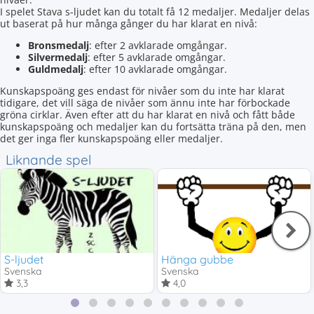
I spelet Stava s-ljudet kan du totalt få 12 medaljer. Medaljer delas
ut baserat på hur många gånger du har klarat en nivå:
Bronsmedalj
: efter 2 avklarade omgångar.
Silvermedalj
: efter 5 avklarade omgångar.
Guldmedalj
: efter 10 avklarade omgångar.
Kunskapspoäng ges endast för nivåer som du inte har klarat
tidigare, det vill säga de nivåer som ännu inte har förbockade
gröna cirklar. Även efter att du har klarat en nivå och fått både
kunskapspoäng och medaljer kan du fortsätta träna på den, men
det ger inga fler kunskapspoäng eller medaljer.
Liknande spel
S-ljudet
Hänga gubbe
Svenska
Svenska
3,3
4,0