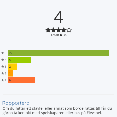
4
Totalt
36
5
22
4
5
3
2
2
1
1
6
Rapportera
Om du hittar ett stavfel eller annat som borde rättas till får du
gärna ta kontakt med spelskaparen eller oss på Elevspel.