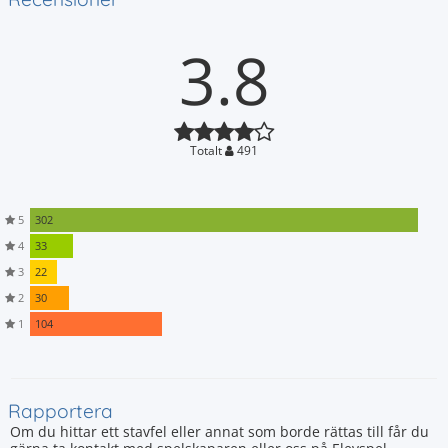
3.8
Totalt
491
5
302
4
33
3
22
2
30
1
104
Rapportera
Om du hittar ett stavfel eller annat som borde rättas till får du