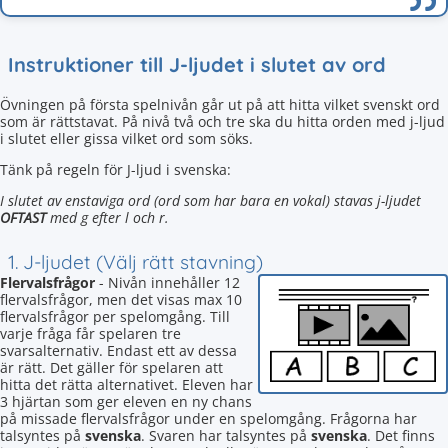
Instruktioner till J-ljudet i slutet av ord
Övningen på första spelnivån går ut på att hitta vilket svenskt ord
som är rättstavat. På nivå två och tre ska du hitta orden med j-ljud
i slutet eller gissa vilket ord som söks.
Tänk på regeln för J-ljud i svenska:
I slutet av enstaviga ord (ord som har bara en vokal) stavas j-ljudet
OFTAST
med g efter l och r.
1. J-ljudet (Välj rätt stavning)
Flervalsfrågor
- Nivån innehåller 12
flervalsfrågor, men det visas max 10
flervalsfrågor per spelomgång. Till
varje fråga får spelaren tre
svarsalternativ. Endast ett av dessa
är rätt. Det gäller för spelaren att
hitta det rätta alternativet. Eleven har
3 hjärtan som ger eleven en ny chans
på missade flervalsfrågor under en spelomgång. Frågorna har
talsyntes på
svenska
. Svaren har talsyntes på
svenska
. Det finns