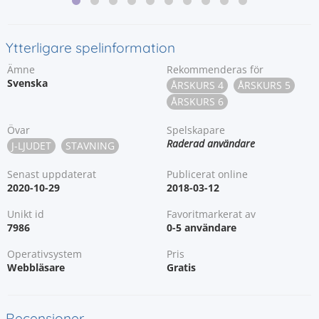
Ytterligare spelinformation
Ämne
Rekommenderas för
Svenska
ÅRSKURS 4
ÅRSKURS 5
ÅRSKURS 6
Övar
Spelskapare
Raderad användare
J-LJUDET
STAVNING
Senast uppdaterat
Publicerat online
2020-10-29
2018-03-12
Unikt id
Favoritmarkerat av
7986
0-5 användare
Operativsystem
Pris
Webbläsare
Gratis
Recensioner