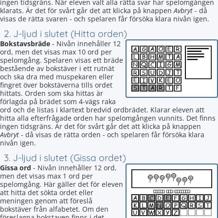
ingen tidsgräns. När eleven valt alla rätta svar har spelomgången
klarats. Är det för svårt går det att klicka på knappen
Avbryt
- då
visas de rätta svaren - och spelaren får försöka klara nivån igen.
2. J-ljud i slutet (Hitta orden)
Bokstavsbräde
- Nivån innehåller 12
ord, men det visas max 10 ord per
spelomgång. Spelaren visas ett bräde
bestående av bokstäver i ett rutnät
och ska dra med muspekaren eller
fingret över bokstäverna tills ordet
hittats. Orden som ska hittas är
förlagda på brädet som 4-vägs raka
ord och de listas i klartext bredvid ordbrädet. Klarar eleven att
hitta alla efterfrågade orden har spelomgången vunnits. Det finns
ingen tidsgräns. Är det för svårt går det att klicka på knappen
Avbryt
- då visas de rätta orden - och spelaren får försöka klara
nivån igen.
3. J-ljud i slutet (Gissa ordet)
Gissa ord
- Nivån innehåller 12 ord,
men det visas max 1 ord per
spelomgång. Här gäller det för eleven
att hitta det sökta ordet eller
meningen genom att föreslå
bokstäver från alfabetet. Om den
föreslagna bokstaven finns i det