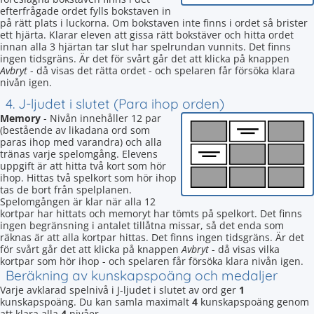
efterfrågade ordet fylls bokstaven in
på rätt plats i luckorna. Om bokstaven inte finns i ordet så brister
ett hjärta. Klarar eleven att gissa rätt bokstäver och hitta ordet
innan alla 3 hjärtan tar slut har spelrundan vunnits. Det finns
ingen tidsgräns. Är det för svårt går det att klicka på knappen
Avbryt
- då visas det rätta ordet - och spelaren får försöka klara
nivån igen.
4. J-ljudet i slutet (Para ihop orden)
Memory
- Nivån innehåller 12 par
(bestående av likadana ord som
paras ihop med varandra) och alla
tränas varje spelomgång. Elevens
uppgift är att hitta två kort som hör
ihop. Hittas två spelkort som hör ihop
tas de bort från spelplanen.
Spelomgången är klar när alla 12
kortpar har hittats och memoryt har tömts på spelkort. Det finns
ingen begränsning i antalet tillåtna missar, så det enda som
räknas är att alla kortpar hittas. Det finns ingen tidsgräns. Är det
för svårt går det att klicka på knappen
Avbryt
- då visas vilka
kortpar som hör ihop - och spelaren får försöka klara nivån igen.
Beräkning av kunskapspoäng och medaljer
Varje avklarad spelnivå i J-ljudet i slutet av ord ger
1
kunskapspoäng. Du kan samla maximalt
4
kunskapspoäng genom
att klara alla
4
nivåer.