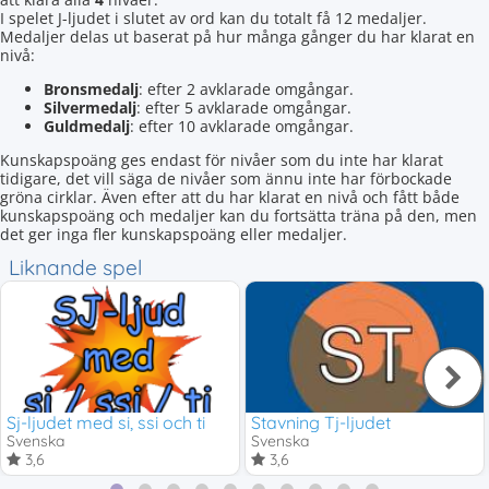
I spelet J-ljudet i slutet av ord kan du totalt få 12 medaljer.
Medaljer delas ut baserat på hur många gånger du har klarat en
nivå:
Bronsmedalj
: efter 2 avklarade omgångar.
Silvermedalj
: efter 5 avklarade omgångar.
Guldmedalj
: efter 10 avklarade omgångar.
Kunskapspoäng ges endast för nivåer som du inte har klarat
tidigare, det vill säga de nivåer som ännu inte har förbockade
gröna cirklar. Även efter att du har klarat en nivå och fått både
kunskapspoäng och medaljer kan du fortsätta träna på den, men
det ger inga fler kunskapspoäng eller medaljer.
Liknande spel
Sj-ljudet med si, ssi och ti
Stavning Tj-ljudet
Svenska
Svenska
3,6
3,6