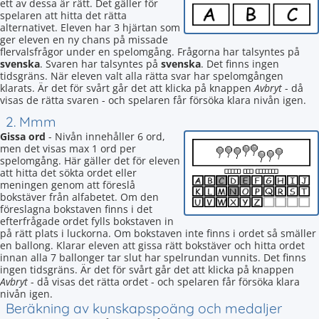
ett av dessa är rätt. Det gäller för
spelaren att hitta det rätta
alternativet. Eleven har 3 hjärtan som
ger eleven en ny chans på missade
flervalsfrågor under en spelomgång. Frågorna har talsyntes på
svenska
. Svaren har talsyntes på
svenska
. Det finns ingen
tidsgräns. När eleven valt alla rätta svar har spelomgången
klarats. Är det för svårt går det att klicka på knappen
Avbryt
- då
visas de rätta svaren - och spelaren får försöka klara nivån igen.
2. Mmm
Gissa ord
- Nivån innehåller 6 ord,
men det visas max 1 ord per
spelomgång. Här gäller det för eleven
att hitta det sökta ordet eller
meningen genom att föreslå
bokstäver från alfabetet. Om den
föreslagna bokstaven finns i det
efterfrågade ordet fylls bokstaven in
på rätt plats i luckorna. Om bokstaven inte finns i ordet så smäller
en ballong. Klarar eleven att gissa rätt bokstäver och hitta ordet
innan alla 7 ballonger tar slut har spelrundan vunnits. Det finns
ingen tidsgräns. Är det för svårt går det att klicka på knappen
Avbryt
- då visas det rätta ordet - och spelaren får försöka klara
nivån igen.
Beräkning av kunskapspoäng och medaljer