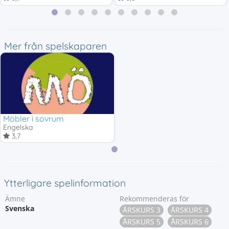
Mer från spelskaparen
Möbler i sovrum
Engelska
3,7
Ytterligare spelinformation
Ämne
Rekommenderas för
Svenska
ÅRSKURS 3
ÅRSKURS 4
ÅRSKURS 5
ÅRSKURS 6