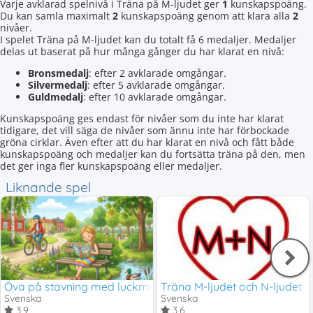
Varje avklarad spelnivå i Träna på M-ljudet ger
1
kunskapspoäng.
Du kan samla maximalt
2
kunskapspoäng genom att klara alla
2
nivåer.
I spelet Träna på M-ljudet kan du totalt få 6 medaljer. Medaljer
delas ut baserat på hur många gånger du har klarat en nivå:
Bronsmedalj
: efter 2 avklarade omgångar.
Silvermedalj
: efter 5 avklarade omgångar.
Guldmedalj
: efter 10 avklarade omgångar.
Kunskapspoäng ges endast för nivåer som du inte har klarat
tidigare, det vill säga de nivåer som ännu inte har förbockade
gröna cirklar. Även efter att du har klarat en nivå och fått både
kunskapspoäng och medaljer kan du fortsätta träna på den, men
det ger inga fler kunskapspoäng eller medaljer.
Liknande spel
Öva på stavning med luckmeningar
Träna M-ljudet och N-ljudet
Svenska
Svenska
3,9
3,6