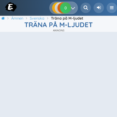
0
0
0
0
Ämnen
Svenska
Träna på M-ljudet
TRÄNA PÅ M-LJUDET
ANNONS