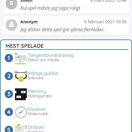
Shesh
8 mars 2022 10:46
S
Kul spel måste jag säga roligt
Anonym
5 februari 2021 10:59
Jag älskar detta spel gör gärna flernivåer.
MEST SPELADE
Tangentbordsträning
Dator och media
Hänga gubbe
Svenska
Memory
Hjärngympa
Klockan
Matematik
Ordjakt
Svenska