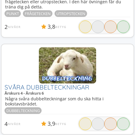
frågetecken eller utropstecken. I den här övningen får du
träna dig på detta.
PUNKT
FRÅGETECKEN
UTROPSTECKEN
3,8
2
NIVÅER
BETYG
SVÅRA DUBBELTECKNINGAR
Årskurs 4 - Årskurs 6
Några svåra dubbelteckningar som du ska hitta i
bokstavsbrädet.
DUBBELTECKNING
3,9
4
NIVÅER
BETYG