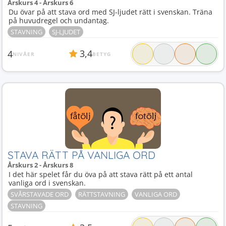
Årskurs 4 - Årskurs 6
Du övar på att stava ord med SJ-ljudet rätt i svenskan. Träna
på huvudregel och undantag.
STAVNING
SJ-LJUDET
3,4
4
NIVÅER
BETYG
STAVA RÄTT PÅ VANLIGA ORD
Årskurs 2 - Årskurs 8
I det här spelet får du öva på att stava rätt på ett antal
vanliga ord i svenskan.
SVÅRSTAVADE ORD
RÄTTSTAVNING
VANLIGA ORD
STAVNING