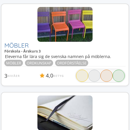
MÖBLER
Förskola - Årskurs 3
Eleverna får lära sig de svenska namnen på möblerna.
MÖBLER
ORDKUNSKAP
ORDFÖRSTÅELSE
4,0
3
NIVÅER
BETYG