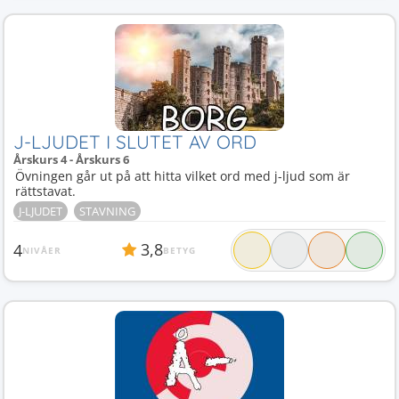
J-LJUDET I SLUTET AV ORD
Årskurs 4 - Årskurs 6
Övningen går ut på att hitta vilket ord med j-ljud som är
rättstavat.
J-LJUDET
STAVNING
3,8
4
NIVÅER
BETYG