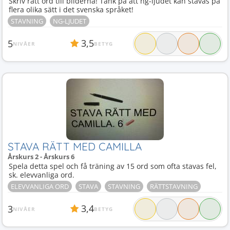
Skriv rätt ord till bilderna! Tänk på att ng-ljudet kan stavas på
flera olika sätt i det svenska språket!
STAVNING
NG-LJUDET
3,5
5
NIVÅER
BETYG
STAVA RÄTT MED CAMILLA
Årskurs 2 - Årskurs 6
Spela detta spel och få träning av 15 ord som ofta stavas fel,
sk. elevvanliga ord.
ELEVVANLIGA ORD
STAVA
STAVNING
RÄTTSTAVNING
3,4
3
NIVÅER
BETYG