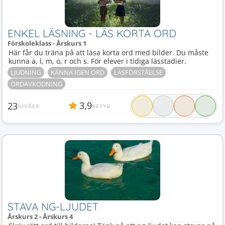
ENKEL LÄSNING - LÄS KORTA ORD
Förskoleklass - Årskurs 1
Här får du träna på att läsa korta ord med bilder. Du måste
kunna a, l, m, o, r och s. För elever i tidiga lässtadier.
LJUDNING
KÄNNA IGEN ORD
LÄSFÖRSTÅELSE
ORDAVKODNING
3,9
23
NIVÅER
BETYG
STAVA NG-LJUDET
Årskurs 2 - Årskurs 4