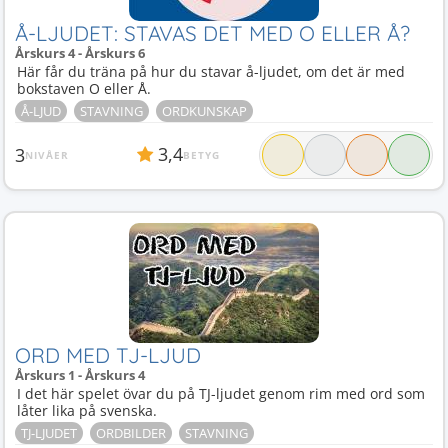
Å-LJUDET: STAVAS DET MED O ELLER Å?
Årskurs 4 - Årskurs 6
Här får du träna på hur du stavar å-ljudet, om det är med
bokstaven O eller Å.
Å-LJUD
STAVNING
ORDKUNSKAP
3,4
3
NIVÅER
BETYG
ORD MED TJ-LJUD
Årskurs 1 - Årskurs 4
I det här spelet övar du på TJ-ljudet genom rim med ord som
låter lika på svenska.
TJ-LJUDET
ORDBILDER
STAVNING