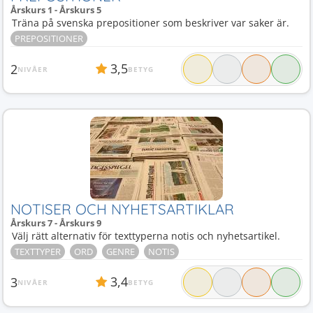
Årskurs 1 - Årskurs 5
Träna på svenska prepositioner som beskriver var saker är.
PREPOSITIONER
3,5
2
NIVÅER
BETYG
NOTISER OCH NYHETSARTIKLAR
Årskurs 7 - Årskurs 9
Välj rätt alternativ för texttyperna notis och nyhetsartikel.
TEXTTYPER
ORD
GENRE
NOTIS
3,4
3
NIVÅER
BETYG