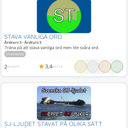
STAVA VANLIGA ORD
Årskurs 3 - Årskurs 5
Träna på att stava vanliga ord men lite svåra ord.
STAVNING
3,4
2
NIVÅER
BETYG
SJ-LJUDET STAVAT PÅ OLIKA SÄTT