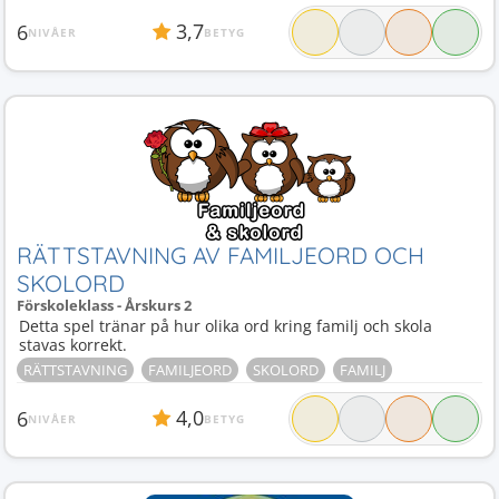
3,7
6
NIVÅER
BETYG
RÄTTSTAVNING AV FAMILJEORD OCH
SKOLORD
Förskoleklass - Årskurs 2
Detta spel tränar på hur olika ord kring familj och skola
stavas korrekt.
RÄTTSTAVNING
FAMILJEORD
SKOLORD
FAMILJ
4,0
6
NIVÅER
BETYG