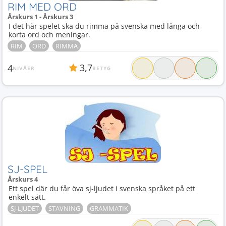
RIM MED ORD
Årskurs 1 - Årskurs 3
I det här spelet ska du rimma på svenska med långa och
korta ord och meningar.
RIM
ORD
RIMMA
3,7
4
NIVÅER
BETYG
SJ-SPEL
Årskurs 4
Ett spel där du får öva sj-ljudet i svenska språket på ett
enkelt sätt.
SJ-LJUDET
STAVNING
GRAMMATIK