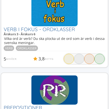
VERB I FOKUS - ORDKLASSER
Årskurs 3 - Årskurs 6
Vilka ord är verb? Du ska plocka ut de ord som är verb i dessa
svenska meningar.
VERB
ORDKLASSER
3,8
5
NIVÅER
BETYG
PREPOSITIONER