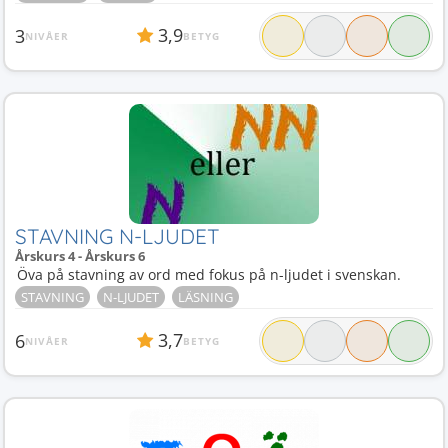
3,9
3
NIVÅER
BETYG
STAVNING N-LJUDET
Årskurs 4 - Årskurs 6
Öva på stavning av ord med fokus på n-ljudet i svenskan.
STAVNING
N-LJUDET
LÄSNING
3,7
6
NIVÅER
BETYG