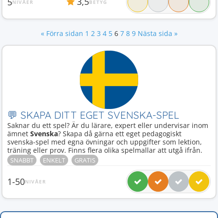
3,5
5
NIVÅER
BETYG
« Förra sidan
1
2
3
4
5
6
7
8
9
Nästa sida »
💬 SKAPA DITT EGET SVENSKA-SPEL
Saknar du ett spel? Är du lärare, expert eller undervisar inom
ämnet
Svenska
? Skapa då gärna ett eget pedagogiskt
svenska-spel med egna övningar och uppgifter som lektion,
träning eller prov. Finns flera olika spelmallar att utgå ifrån.
SNABBT
ENKELT
GRATIS
1-50
NIVÅER