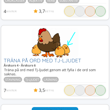
ORDKLASSER
ADJEKTIV
VERB
SUBSTANTIV
3,7
4
NIVÅER
BETYG
TRÄNA PÅ ORD MED TJ-LJUDET
Årskurs 4 - Årskurs 6
Träna på ord med Tj-ljudet genom att fylla i de ord som
saknas.
STAVNING
TJ-LJUDET
LÄSNING
3,5
7
NIVÅER
BETYG