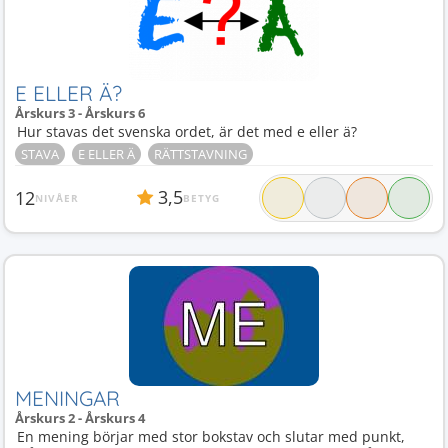
E ELLER Ä?
Årskurs 3 - Årskurs 6
Hur stavas det svenska ordet, är det med e eller ä?
STAVA
E ELLER Ä
RÄTTSTAVNING
3,5
12
NIVÅER
BETYG
MENINGAR
Årskurs 2 - Årskurs 4
En mening börjar med stor bokstav och slutar med punkt,