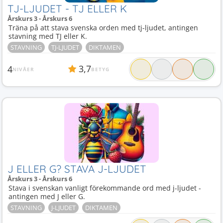
TJ-LJUDET - TJ ELLER K
Årskurs 3 - Årskurs 6
Träna på att stava svenska orden med tj-ljudet, antingen
stavning med TJ eller K.
STAVNING
TJ-LJUDET
DIKTAMEN
3,7
4
NIVÅER
BETYG
J ELLER G? STAVA J-LJUDET
Årskurs 3 - Årskurs 6
Stava i svenskan vanligt förekommande ord med j-ljudet -
antingen med J eller G.
STAVNING
J-LJUDET
DIKTAMEN