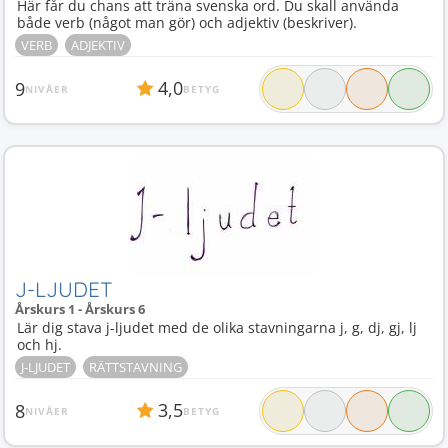
Här får du chans att träna svenska ord. Du skall använda
både verb (något man gör) och adjektiv (beskriver).
VERB
ADJEKTIV
4,0
9
NIVÅER
BETYG
J-LJUDET
Årskurs 1 - Årskurs 6
Lär dig stava j-ljudet med de olika stavningarna j, g, dj, gj, lj
och hj.
J-LJUDET
RÄTTSTAVNING
3,5
8
NIVÅER
BETYG