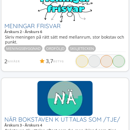
MENINGAR FRISVAR
Årskurs 2 - Årskurs 6
Skriv meningen på rätt sätt med mellanrum, stor bokstav och
punkt.
MENINGSBYGGNAD
ORDFÖLJD
SKILJETECKEN
3,7
2
NIVÅER
BETYG
NÄR BOKSTAVEN K UTTALAS SOM /TJE/
Årskurs 3 - Årskurs 4