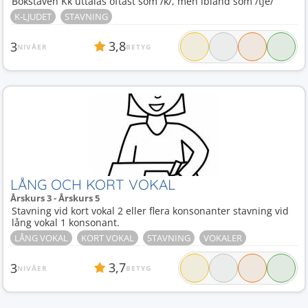
Bokstaven Kk uttalas oftast som /k/, men ibland som /tje/
K-LJUDET
STAVNING
3,8
3
NIVÅER
BETYG
LÅNG OCH KORT VOKAL
Årskurs 3 - Årskurs 5
Stavning vid kort vokal 2 eller flera konsonanter stavning vid
lång vokal 1 konsonant.
LÅNG VOKAL
KORT VOKAL
STAVNING
VOKALER
3,7
3
NIVÅER
BETYG