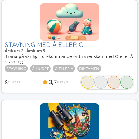
STAVNING MED Å ELLER O
Årskurs 2 - Årskurs 5
Träna på vanligt förekommande ord i svenskan med O eller Å
stavning.
STAVNING
Å-LJUDET
O ELLER Å
DIKTAMEN
3,7
8
NIVÅER
BETYG