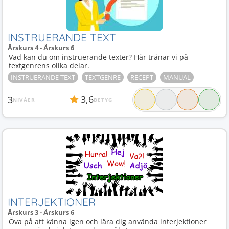
INSTRUERANDE TEXT
Årskurs 4 - Årskurs 6
Vad kan du om instruerande texter? Här tränar vi på
textgenrens olika delar.
INSTRUERANDE TEXT
TEXTGENRE
RECEPT
MANUAL
3,6
3
NIVÅER
BETYG
INTERJEKTIONER
Årskurs 3 - Årskurs 6
Öva på att känna igen och lära dig använda interjektioner