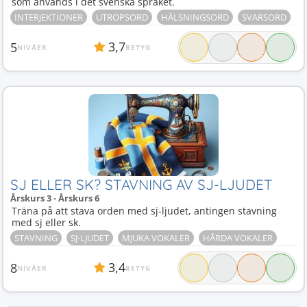
som används i det svenska språket.
INTERJEKTIONER
UTROPSORD
HÄLSNINGSORD
SVARSORD
3,7
5
NIVÅER
BETYG
SJ ELLER SK? STAVNING AV SJ-LJUDET
Årskurs 3 - Årskurs 6
Träna på att stava orden med sj-ljudet, antingen stavning
med sj eller sk.
STAVNING
SJ-LJUDET
MJUKA VOKALER
HÅRDA VOKALER
3,4
8
NIVÅER
BETYG