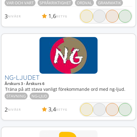
VAR OCH VART
SPRÅKRIKTIGHET
ORDVAL
GRAMMATIK
1,6
3
NIVÅER
BETYG
NG-LJUDET
Årskurs 3 - Årskurs 6
Träna på att stava vanligt förekommande ord med ng-ljud.
STAVNING
NG-LJUD
3,4
2
NIVÅER
BETYG