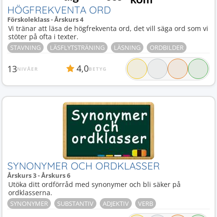
HÖGFREKVENTA ORD
Förskoleklass - Årskurs 4
Vi tränar att läsa de högfrekventa ord, det vill säga ord som vi
stöter på ofta i texter.
STAVNING
LÄSFLYTSTRÄNING
LÄSNING
ORDBILDER
4,0
13
NIVÅER
BETYG
SYNONYMER OCH ORDKLASSER
Årskurs 3 - Årskurs 6
Utöka ditt ordförråd med synonymer och bli säker på
ordklasserna.
SYNONYMER
SUBSTANTIV
ADJEKTIV
VERB