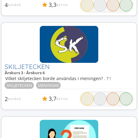
3,3
4
NIVÅER
BETYG
SKILJETECKEN
Årskurs 3 - Årskurs 6
Vilket skiljetecken borde användas i meningen? . ? !
SKILJETECKEN
MENINGAR
3,7
2
NIVÅER
BETYG