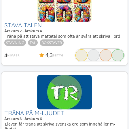
STAVA TALEN
Årskurs 2 - Årskurs 4
Träna på att stava mattetal som ofta är svåra att skriva i ord.
STAVNING
TAL
BOKSTÄVER
4,3
4
NIVÅER
BETYG
TRÄNA PÅ M-LJUDET
Årskurs 3 - Årskurs 6
Eleven får träna att skriva svenska ord som innehåller m-
ljudet.