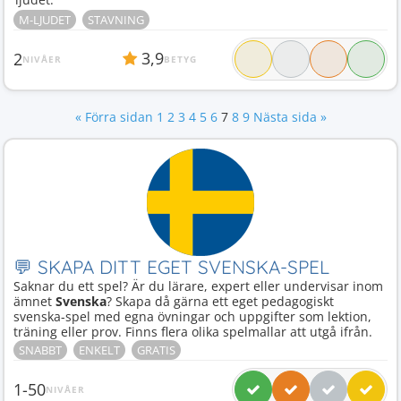
M-LJUDET
STAVNING
3,9
2
NIVÅER
BETYG
« Förra sidan
1
2
3
4
5
6
7
8
9
Nästa sida »
💬 SKAPA DITT EGET SVENSKA-SPEL
Saknar du ett spel? Är du lärare, expert eller undervisar inom
ämnet
Svenska
? Skapa då gärna ett eget pedagogiskt
svenska-spel med egna övningar och uppgifter som lektion,
träning eller prov. Finns flera olika spelmallar att utgå ifrån.
SNABBT
ENKELT
GRATIS
1-50
NIVÅER