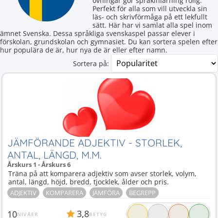
övningar gör språkinlärning rolig.
Perfekt för alla som vill utveckla sin
läs- och skrivförmåga på ett lekfullt
sätt. Här har vi samlat alla spel inom
ämnet Svenska. Dessa språkliga svenskaspel passar elever i
förskolan, grundskolan och gymnasiet. Du kan sortera spelen efter
hur populära de är, hur nya de är eller efter namn.
Sortera på:
JÄMFÖRANDE ADJEKTIV - STORLEK,
ANTAL, LÄNGD, M.M.
Årskurs 1 - Årskurs 6
Träna på att komparera adjektiv som avser storlek, volym,
antal, längd, höjd, bredd, tjocklek, ålder och pris.
ADJEKTIV
KOMPARERA
JÄMFÖRA
BEGREPP
3,8
10
NIVÅER
BETYG