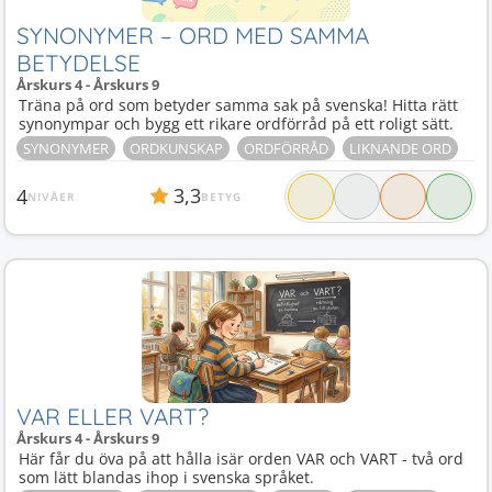
SYNONYMER – ORD MED SAMMA
BETYDELSE
Årskurs 4 - Årskurs 9
Träna på ord som betyder samma sak på svenska! Hitta rätt
synonympar och bygg ett rikare ordförråd på ett roligt sätt.
SYNONYMER
ORDKUNSKAP
ORDFÖRRÅD
LIKNANDE ORD
3,3
4
NIVÅER
BETYG
VAR ELLER VART?
Årskurs 4 - Årskurs 9
Här får du öva på att hålla isär orden VAR och VART - två ord
som lätt blandas ihop i svenska språket.