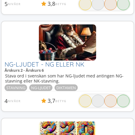
3,8
5
NIVÅER
BETYG
NG-LJUDET - NG ELLER NK
Årskurs 2 - Årskurs 6
Stava ord i svenskan som har NG-ljudet med antingen NG-
stavning eller NK-stavning.
STAVNING
NG-LJUDET
DIKTAMEN
3,7
4
NIVÅER
BETYG