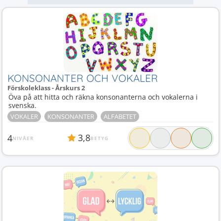
KONSONANTER OCH VOKALER
Förskoleklass - Årskurs 2
Öva på att hitta och räkna konsonanterna och vokalerna i
svenska.
VOKALER
KONSONANTER
ALFABETET
3,8
4
NIVÅER
BETYG