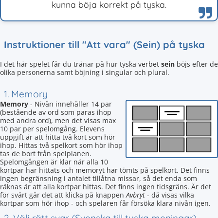
kunna böja korrekt på tyska.
Instruktioner till "Att vara" (Sein) på tyska
I det här spelet får du tränar på hur tyska verbet
sein
böjs efter de
olika personerna samt böjning i singular och plural.
1. Memory
Memory
- Nivån innehåller 14 par
(bestående av ord som paras ihop
med andra ord), men det visas max
10 par per spelomgång. Elevens
uppgift är att hitta två kort som hör
ihop. Hittas två spelkort som hör ihop
tas de bort från spelplanen.
Spelomgången är klar när alla 10
kortpar har hittats och memoryt har tömts på spelkort. Det finns
ingen begränsning i antalet tillåtna missar, så det enda som
räknas är att alla kortpar hittas. Det finns ingen tidsgräns. Är det
för svårt går det att klicka på knappen
Avbryt
- då visas vilka
kortpar som hör ihop - och spelaren får försöka klara nivån igen.