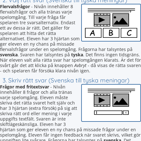
2. Välj rätt svar (Svenska till tyska meningar)
Flervalsfrågor
- Nivån innehåller 8
flervalsfrågor och alla tränas varje
spelomgång. Till varje fråga får
spelaren tre svarsalternativ. Endast
ett av dessa är rätt. Det gäller för
spelaren att hitta det rätta
alternativet. Eleven har 3 hjärtan som
ger eleven en ny chans på missade
flervalsfrågor under en spelomgång. Frågorna har talsyntes på
svenska
. Svaren har talsyntes på
tyska
. Det finns ingen tidsgräns.
När eleven valt alla rätta svar har spelomgången klarats. Är det för
svårt går det att klicka på knappen
Avbryt
- då visas de rätta svaren
- och spelaren får försöka klara nivån igen.
3. Skriv rätt svar (Svenska till tyska meningar)
Frågor med fritextsvar
- Nivån
innehåller 8 frågor och alla tränas
varje spelomgång. Eleven måste
skriva det rätta svaret helt själv och
har 3 hjärtan (extra försök) på sig att
skriva rätt ord eller mening i varje
uppgifts textfält. Svaren är inte
skiftlägeskänsliga. Eleven har 3
hjärtan som ger eleven en ny chans på missade frågor under en
spelomgång. Eleven får ingen feedback när svaret skrivs, vilket gör
uppgiften lite svårare. Frågorna har talsyntes på
svenska
. Det