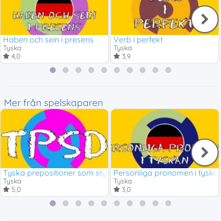
Haben och sein i presens
Verb i perfekt
Tyska
Tyska
4,0
3,9
Mer från spelskaparen
Tyska prepositioner som styr dativ
Personliga pronomen i tyska
Tyska
Tyska
5,0
3,0