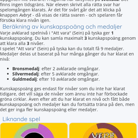
finns ingen tidsgräns. När eleven skrivit alla rätta svar har
spelomgången klarats. Är det för svårt går det att klicka på
knappen
Avbryt
- då visas de rätta svaren - och spelaren får
försöka klara nivån igen.
Beräkning av kunskapspoäng och medaljer
Varje avklarad spelnivå i "Att vara" (Sein) på tyska ger
1
kunskapspoäng. Du kan samla maximalt
3
kunskapspoäng genom
att klara alla
3
nivåer.
I spelet "Att vara" (Sein) på tyska kan du totalt få 9 medaljer.
Medaljer delas ut baserat på hur många gånger du har klarat en
nivå:
Bronsmedalj
: efter 2 avklarade omgångar.
Silvermedalj
: efter 5 avklarade omgångar.
Guldmedalj
: efter 10 avklarade omgångar.
Kunskapspoäng ges endast för nivåer som du inte har klarat
tidigare, det vill säga de nivåer som ännu inte har förbockade
gröna cirklar. Även efter att du har klarat en nivå och fått både
kunskapspoäng och medaljer kan du fortsätta träna på den, men
det ger inga fler kunskapspoäng eller medaljer.
Liknande spel