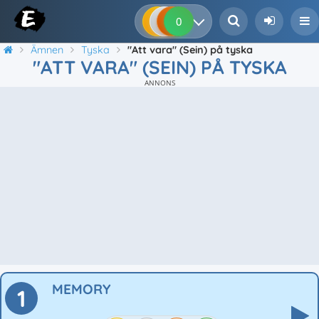
0
0
0
0
Ämnen
Tyska
"Att vara" (Sein) på tyska
"ATT VARA" (SEIN) PÅ TYSKA
ANNONS
MEMORY
1