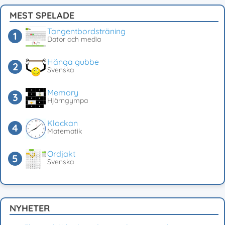
MEST SPELADE
Tangentbordsträning
Dator och media
Hänga gubbe
Svenska
Memory
Hjärngympa
Klockan
Matematik
Ordjakt
Svenska
NYHETER