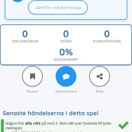
Jämför medlemskap
SPELOMGÅNGAR
NIVÅER
KUNSKAPSPOÄNG
NOGGRANNHET
Favorit
Kommentera
Dela
Senaste händelserna i detta spel
Någon fick
alla rätt
på nivå
3. Skriv rätt svar (Svenska till tyska
meningar)
.