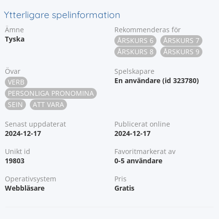
Ytterligare spelinformation
Ämne
Rekommenderas för
Tyska
ÅRSKURS 6
ÅRSKURS 7
ÅRSKURS 8
ÅRSKURS 9
Övar
Spelskapare
En användare (id 323780)
VERB
PERSONLIGA PRONOMINA
SEIN
ATT VARA
Senast uppdaterat
Publicerat online
2024-12-17
2024-12-17
Unikt id
Favoritmarkerat av
19803
0-5 användare
Operativsystem
Pris
Webbläsare
Gratis