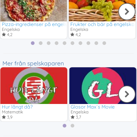
Pizza-ingredienser på engelska
Frukter och bär på engelska
Engelska
Engelska
4,2
4,2
Mer från spelskaparen
Hur långt då?
Glosor Max´s Movie
Matematik
Engelska
3,9
3,7