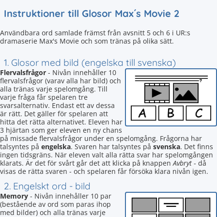
Instruktioner till Glosor Max´s Movie 2
Användbara ord samlade främst från avsnitt 5 och 6 i UR:s
dramaserie Max's Movie och som tränas på olika sätt.
1. Glosor med bild (engelska till svenska)
Flervalsfrågor
- Nivån innehåller 10
flervalsfrågor (varav alla har bild) och
alla tränas varje spelomgång. Till
varje fråga får spelaren tre
svarsalternativ. Endast ett av dessa
är rätt. Det gäller för spelaren att
hitta det rätta alternativet. Eleven har
3 hjärtan som ger eleven en ny chans
på missade flervalsfrågor under en spelomgång. Frågorna har
talsyntes på
engelska
. Svaren har talsyntes på
svenska
. Det finns
ingen tidsgräns. När eleven valt alla rätta svar har spelomgången
klarats. Är det för svårt går det att klicka på knappen
Avbryt
- då
visas de rätta svaren - och spelaren får försöka klara nivån igen.
2. Engelskt ord - bild
Memory
- Nivån innehåller 10 par
(bestående av ord som paras ihop
med bilder) och alla tränas varje