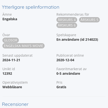
Ytterligare spelinformation
Ämne
Rekommenderas för
Engelska
ÅRSKURS 4
ÅRSKURS 5
ÅRSKURS 6
Övar
Spelskapare
En användare (id 214023)
GLOSOR
ENGELSKA MAX'S MOVIE
Senast uppdaterat
Publicerat online
2024-11-21
2020-12-04
Unikt id
Favoritmarkerat av
12392
0-5 användare
Operativsystem
Pris
Webbläsare
Gratis
Recensioner