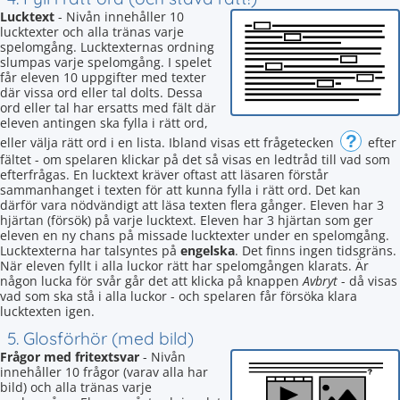
Lucktext
- Nivån innehåller 10
lucktexter och alla tränas varje
spelomgång. Lucktexternas ordning
slumpas varje spelomgång. I spelet
får eleven 10 uppgifter med texter
där vissa ord eller tal dolts. Dessa
ord eller tal har ersatts med fält där
eleven antingen ska fylla i rätt ord,
?
eller välja rätt ord i en lista. Ibland visas ett frågetecken
efter
fältet - om spelaren klickar på det så visas en ledtråd till vad som
efterfrågas. En lucktext kräver oftast att läsaren förstår
sammanhanget i texten för att kunna fylla i rätt ord. Det kan
därför vara nödvändigt att läsa texten flera gånger. Eleven har 3
hjärtan (försök) på varje lucktext. Eleven har 3 hjärtan som ger
eleven en ny chans på missade lucktexter under en spelomgång.
Lucktexterna har talsyntes på
engelska
. Det finns ingen tidsgräns.
När eleven fyllt i alla luckor rätt har spelomgången klarats. Är
någon lucka för svår går det att klicka på knappen
Avbryt
- då visas
vad som ska stå i alla luckor - och spelaren får försöka klara
lucktexten igen.
5. Glosförhör (med bild)
Frågor med fritextsvar
- Nivån
innehåller 10 frågor (varav alla har
bild) och alla tränas varje