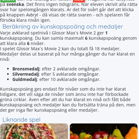
på
svenska
. Det finns ingen tidsgräns. När eleven skrivit alla rätta
svar har spelomgången klarats. Är det för svårt går det att klicka
på knappen
Avbryt
- då visas de rätta svaren - och spelaren får
försöka klara nivån igen.
Beräkning av kunskapspoäng och medaljer
Varje avklarad spelnivå i Glosor Max´s Movie 2 ger
1
kunskapspoäng. Du kan samla maximalt
6
kunskapspoäng genom
att klara alla
6
nivåer.
I spelet Glosor Max´s Movie 2 kan du totalt få 18 medaljer.
Medaljer delas ut baserat på hur många gånger du har klarat en
nivå:
Bronsmedalj
: efter 2 avklarade omgångar.
Silvermedalj
: efter 5 avklarade omgångar.
Guldmedalj
: efter 10 avklarade omgångar.
Kunskapspoäng ges endast för nivåer som du inte har klarat
tidigare, det vill säga de nivåer som ännu inte har förbockade
gröna cirklar. Även efter att du har klarat en nivå och fått både
kunskapspoäng och medaljer kan du fortsätta träna på den, men
det ger inga fler kunskapspoäng eller medaljer.
Liknande spel