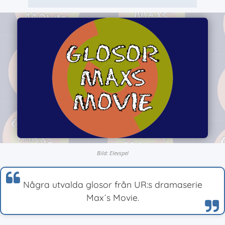
Bild: Elevspel
Några utvalda glosor från UR:s dramaserie
Max´s Movie.