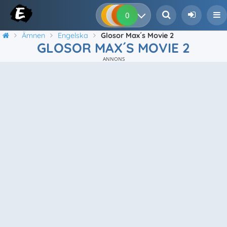
0
0
0
0
Ämnen
Engelska
Glosor Max´s Movie 2
GLOSOR MAX´S MOVIE 2
ANNONS