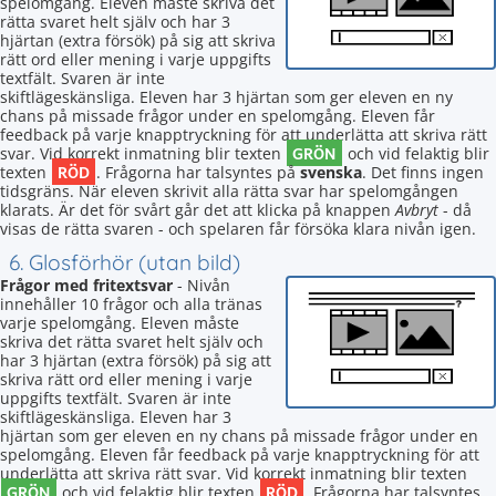
spelomgång. Eleven måste skriva det
rätta svaret helt själv och har 3
hjärtan (extra försök) på sig att skriva
rätt ord eller mening i varje uppgifts
textfält. Svaren är inte
skiftlägeskänsliga. Eleven har 3 hjärtan som ger eleven en ny
chans på missade frågor under en spelomgång. Eleven får
feedback på varje knapptryckning för att underlätta att skriva rätt
GRÖN
svar. Vid korrekt inmatning blir texten
och vid felaktig blir
RÖD
texten
. Frågorna har talsyntes på
svenska
. Det finns ingen
tidsgräns. När eleven skrivit alla rätta svar har spelomgången
klarats. Är det för svårt går det att klicka på knappen
Avbryt
- då
visas de rätta svaren - och spelaren får försöka klara nivån igen.
6. Glosförhör (utan bild)
Frågor med fritextsvar
- Nivån
innehåller 10 frågor och alla tränas
varje spelomgång. Eleven måste
skriva det rätta svaret helt själv och
har 3 hjärtan (extra försök) på sig att
skriva rätt ord eller mening i varje
uppgifts textfält. Svaren är inte
skiftlägeskänsliga. Eleven har 3
hjärtan som ger eleven en ny chans på missade frågor under en
spelomgång. Eleven får feedback på varje knapptryckning för att
underlätta att skriva rätt svar. Vid korrekt inmatning blir texten
GRÖN
RÖD
och vid felaktig blir texten
. Frågorna har talsyntes