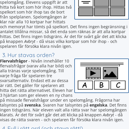
spelomgång. Elevens uppgift är att
hitta två kort som hör ihop. Hittas två
spelkort som hör ihop tas de bort
från spelplanen. Spelomgången är
klar när alla 10 kortpar har hittats
och memoryt har tömts på spelkort. Det finns ingen begränsning i
antalet tillåtna missar, så det enda som räknas är att alla kortpar
hittas. Det finns ingen tidsgräns. Är det för svårt går det att klicka
på knappen
Avbryt
- då visas vilka kortpar som hör ihop - och
spelaren får försöka klara nivån igen.
3. Hur stavas orden?
Flervalsfrågor
- Nivån innehåller 10
flervalsfrågor (varav alla har bild) och
alla tränas varje spelomgång. Till
varje fråga får spelaren tre
svarsalternativ. Endast ett av dessa
är rätt. Det gäller för spelaren att
hitta det rätta alternativet. Eleven har
3 hjärtan som ger eleven en ny chans
på missade flervalsfrågor under en spelomgång. Frågorna har
talsyntes på
svenska
. Svaren har talsyntes på
engelska
. Det finns
ingen tidsgräns. När eleven valt alla rätta svar har spelomgången
klarats. Är det för svårt går det att klicka på knappen
Avbryt
- då
visas de rätta svaren - och spelaren får försöka klara nivån igen.
4. Fyll i rätt ord (och stava rätt!)