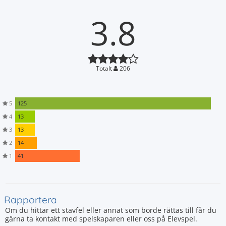
3.8
Totalt
206
5
125
4
13
3
13
2
14
1
41
Rapportera
Om du hittar ett stavfel eller annat som borde rättas till får du
gärna ta kontakt med spelskaparen eller oss på Elevspel.