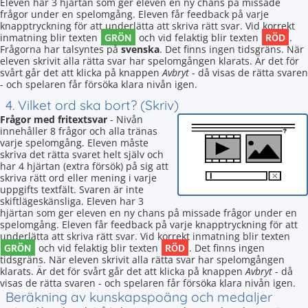
Eleven har 3 hjärtan som ger eleven en ny chans på missade
frågor under en spelomgång. Eleven får feedback på varje
knapptryckning för att underlätta att skriva rätt svar. Vid korrekt
GRÖN
RÖD
inmatning blir texten
och vid felaktig blir texten
.
Frågorna har talsyntes på
svenska
. Det finns ingen tidsgräns. När
eleven skrivit alla rätta svar har spelomgången klarats. Är det för
svårt går det att klicka på knappen
Avbryt
- då visas de rätta svaren
- och spelaren får försöka klara nivån igen.
4. Vilket ord ska bort? (Skriv)
Frågor med fritextsvar
- Nivån
innehåller 8 frågor och alla tränas
varje spelomgång. Eleven måste
skriva det rätta svaret helt själv och
har 4 hjärtan (extra försök) på sig att
skriva rätt ord eller mening i varje
uppgifts textfält. Svaren är inte
skiftlägeskänsliga. Eleven har 3
hjärtan som ger eleven en ny chans på missade frågor under en
spelomgång. Eleven får feedback på varje knapptryckning för att
underlätta att skriva rätt svar. Vid korrekt inmatning blir texten
GRÖN
RÖD
och vid felaktig blir texten
. Det finns ingen
tidsgräns. När eleven skrivit alla rätta svar har spelomgången
klarats. Är det för svårt går det att klicka på knappen
Avbryt
- då
visas de rätta svaren - och spelaren får försöka klara nivån igen.
Beräkning av kunskapspoäng och medaljer