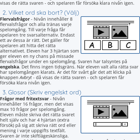
visas de rätta svaren - och spelaren får försöka klara nivån igen.
2. Vilket ord ska bort? (Välj)
Flervalsfrågor
- Nivån innehåller 8
flervalsfrågor och alla tränas varje
spelomgång. Till varje fråga får
spelaren tre svarsalternativ. Endast
ett av dessa är rätt. Det gäller för
spelaren att hitta det rätta
alternativet. Eleven har 3 hjärtan som
ger eleven en ny chans på missade
flervalsfrågor under en spelomgång. Svaren har talsyntes på
engelska
. Det finns ingen tidsgräns. När eleven valt alla rätta svar
har spelomgången klarats. Är det för svårt går det att klicka på
knappen
Avbryt
- då visas de rätta svaren - och spelaren får
försöka klara nivån igen.
3. Glosor (Skriv engelskt ord)
Frågor med fritextsvar
- Nivån
innehåller 16 frågor, men det visas
max 10 frågor per spelomgång.
Eleven måste skriva det rätta svaret
helt själv och har 4 hjärtan (extra
försök) på sig att skriva rätt ord eller
mening i varje uppgifts textfält.
Svaren är inte skiftlägeskänsliga.