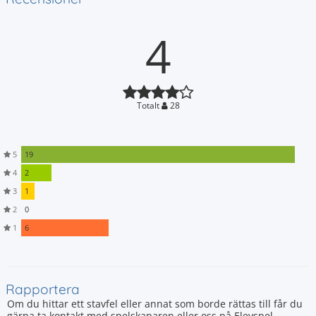
4
Totalt
28
5
19
4
2
3
1
2
0
1
6
Rapportera
Om du hittar ett stavfel eller annat som borde rättas till får du
gärna ta kontakt med spelskaparen eller oss på Elevspel.