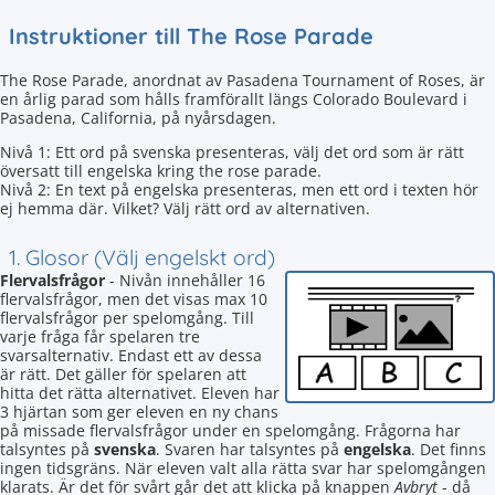
Instruktioner till The Rose Parade
The Rose Parade, anordnat av Pasadena Tournament of Roses, är
en årlig parad som hålls framförallt längs Colorado Boulevard i
Pasadena, California, på nyårsdagen.
Nivå 1: Ett ord på svenska presenteras, välj det ord som är rätt
översatt till engelska kring the rose parade.
Nivå 2: En text på engelska presenteras, men ett ord i texten hör
ej hemma där. Vilket? Välj rätt ord av alternativen.
1. Glosor (Välj engelskt ord)
Flervalsfrågor
- Nivån innehåller 16
flervalsfrågor, men det visas max 10
flervalsfrågor per spelomgång. Till
varje fråga får spelaren tre
svarsalternativ. Endast ett av dessa
är rätt. Det gäller för spelaren att
hitta det rätta alternativet. Eleven har
3 hjärtan som ger eleven en ny chans
på missade flervalsfrågor under en spelomgång. Frågorna har
talsyntes på
svenska
. Svaren har talsyntes på
engelska
. Det finns
ingen tidsgräns. När eleven valt alla rätta svar har spelomgången
klarats. Är det för svårt går det att klicka på knappen
Avbryt
- då