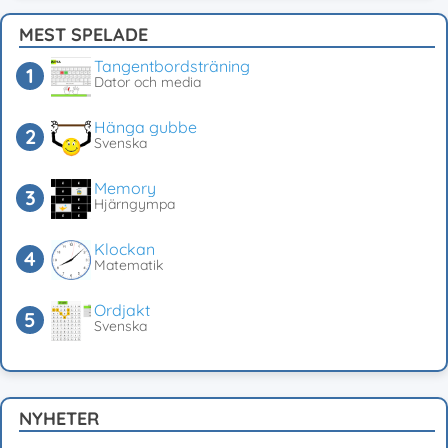
MEST SPELADE
Tangentbordsträning
Dator och media
Hänga gubbe
Svenska
Memory
Hjärngympa
Klockan
Matematik
Ordjakt
Svenska
NYHETER