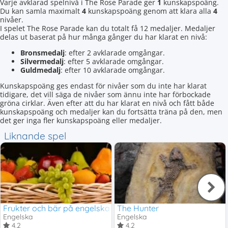
Varje avklarad spelnivå i The Rose Parade ger
1
kunskapspoäng.
Du kan samla maximalt
4
kunskapspoäng genom att klara alla
4
nivåer.
I spelet The Rose Parade kan du totalt få 12 medaljer. Medaljer
delas ut baserat på hur många gånger du har klarat en nivå:
Bronsmedalj
: efter 2 avklarade omgångar.
Silvermedalj
: efter 5 avklarade omgångar.
Guldmedalj
: efter 10 avklarade omgångar.
Kunskapspoäng ges endast för nivåer som du inte har klarat
tidigare, det vill säga de nivåer som ännu inte har förbockade
gröna cirklar. Även efter att du har klarat en nivå och fått både
kunskapspoäng och medaljer kan du fortsätta träna på den, men
det ger inga fler kunskapspoäng eller medaljer.
Liknande spel
Frukter och bär på engelska
The Hunter
Engelska
Engelska
4,2
4,2