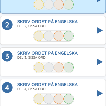
SKRIV ORDET PÅ ENGELSKA
2
DEL 2, GISSA ORD
SKRIV ORDET PÅ ENGELSKA
3
DEL 3, GISSA ORD
SKRIV ORDET PÅ ENGELSKA
4
DEL 4, GISSA ORD