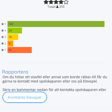
Totalt
255
5
163
4
24
3
18
2
9
1
41
Rapportera
Om du hittar ett stavfel eller annat som borde rättas till får du
gärna ta kontakt med spelskaparen eller oss på Elevspel.
Skriv en kommentar nedan för att kontakta spelskaparen eller
Kontakta Elevspel