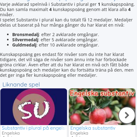
Varje avklarad spelnivå i Substantiv i plural ger
1
kunskapspoäng.
Du kan samla maximalt
4
kunskapspoäng genom att klara alla
4
nivåer.
I spelet Substantiv i plural kan du totalt få 12 medaljer. Medaljer
delas ut baserat på hur många gånger du har klarat en nivå:
Bronsmedalj
: efter 2 avklarade omgångar.
Silvermedalj
: efter 5 avklarade omgångar.
Guldmedalj
: efter 10 avklarade omgångar.
Kunskapspoäng ges endast för nivåer som du inte har klarat
tidigare, det vill säga de nivåer som ännu inte har förbockade
gröna cirklar. Även efter att du har klarat en nivå och fått både
kunskapspoäng och medaljer kan du fortsätta träna på den, men
det ger inga fler kunskapspoäng eller medaljer.
Liknande spel
Substantiv i plural på engelska
Engelska substantiv
Engelska
Engelska