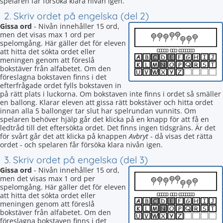
spelaren får försöka klara nivån igen.
2. Skriv ordet på engelska (del 2)
Gissa ord
- Nivån innehåller 15 ord,
men det visas max 1 ord per
spelomgång. Här gäller det för eleven
att hitta det sökta ordet eller
meningen genom att föreslå
bokstäver från alfabetet. Om den
föreslagna bokstaven finns i det
efterfrågade ordet fylls bokstaven in
på rätt plats i luckorna. Om bokstaven inte finns i ordet så smäller
en ballong. Klarar eleven att gissa rätt bokstäver och hitta ordet
innan alla 5 ballonger tar slut har spelrundan vunnits. Om
spelaren behöver hjälp går det klicka på en knapp för att få en
ledtråd till det eftersökta ordet. Det finns ingen tidsgräns. Är det
för svårt går det att klicka på knappen
Avbryt
- då visas det rätta
ordet - och spelaren får försöka klara nivån igen.
3. Skriv ordet på engelska (del 3)
Gissa ord
- Nivån innehåller 15 ord,
men det visas max 1 ord per
spelomgång. Här gäller det för eleven
att hitta det sökta ordet eller
meningen genom att föreslå
bokstäver från alfabetet. Om den
föreslagna bokstaven finns i det