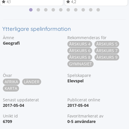
4,1
4,2
Ytterligare spelinformation
Ämne
Rekommenderas för
Geografi
ÅRSKURS 4
ÅRSKURS 5
ÅRSKURS 6
ÅRSKURS 7
ÅRSKURS 8
ÅRSKURS 9
GYMNASIET
Övar
Spelskapare
Elevspel
AFRIKA
LÄNDER
KARTA
Senast uppdaterat
Publicerat online
2017-05-04
2017-05-04
Unikt id
Favoritmarkerat av
6709
0-5 användare