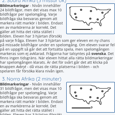
2. Södra Afrika (3 missar ok)
Bildmarkeringar
- Nivån innehåller
24 bildfrågor, men det visas max 10
bildfrågor per spelomgång. Varje
bildfråga ska besvaras genom att
markera rätt markör i bilden. Endast
en av markörerna är korrekt. Det
gäller att hitta det rätta stället i
bilden. Eleven har 3 hjärtan (försök)
på varje fråga. Eleven har 3 hjärtan som ger eleven en ny chans
på missade bildfrågor under en spelomgång. Om eleven svarar fel
på en uppgift så går det att fortsätta spela, men spelomgången
markeras som ej avklarad. Frågorna har talsyntes på
svenska
. Det
finns ingen tidsgräns. När eleven hittat alla rätta bildmarkeringar
har spelomgången klarats. Är det för svårt går det att klicka på
knappen
Avbryt
- då visas de rätta platserna i bilden - och
spelaren får försöka klara nivån igen.
3. Norra Afrika (2 minuter)
Bildmarkeringar
- Nivån innehåller
31 bildfrågor, men det visas max 10
bildfrågor per spelomgång. Varje
bildfråga ska besvaras genom att
markera rätt markör i bilden. Endast
en av markörerna är korrekt. Det
gäller att hitta det rätta stället i
bilden. Eleven har 3 hjärtan (försök)