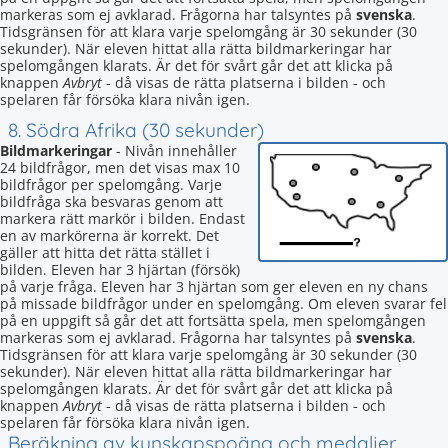
markeras som ej avklarad. Frågorna har talsyntes på
svenska
.
Tidsgränsen för att klara varje spelomgång är 30 sekunder (30
sekunder). När eleven hittat alla rätta bildmarkeringar har
spelomgången klarats. Är det för svårt går det att klicka på
knappen
Avbryt
- då visas de rätta platserna i bilden - och
spelaren får försöka klara nivån igen.
8. Södra Afrika (30 sekunder)
Bildmarkeringar
- Nivån innehåller
24 bildfrågor, men det visas max 10
bildfrågor per spelomgång. Varje
bildfråga ska besvaras genom att
markera rätt markör i bilden. Endast
en av markörerna är korrekt. Det
gäller att hitta det rätta stället i
bilden. Eleven har 3 hjärtan (försök)
på varje fråga. Eleven har 3 hjärtan som ger eleven en ny chans
på missade bildfrågor under en spelomgång. Om eleven svarar fel
på en uppgift så går det att fortsätta spela, men spelomgången
markeras som ej avklarad. Frågorna har talsyntes på
svenska
.
Tidsgränsen för att klara varje spelomgång är 30 sekunder (30
sekunder). När eleven hittat alla rätta bildmarkeringar har
spelomgången klarats. Är det för svårt går det att klicka på
knappen
Avbryt
- då visas de rätta platserna i bilden - och
spelaren får försöka klara nivån igen.
Beräkning av kunskapspoäng och medaljer