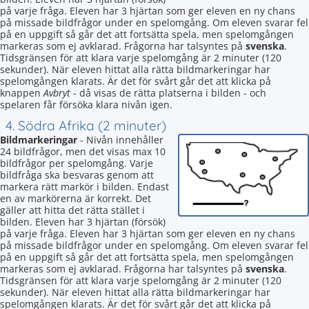
på varje fråga. Eleven har 3 hjärtan som ger eleven en ny chans
på missade bildfrågor under en spelomgång. Om eleven svarar fel
på en uppgift så går det att fortsätta spela, men spelomgången
markeras som ej avklarad. Frågorna har talsyntes på
svenska
.
Tidsgränsen för att klara varje spelomgång är 2 minuter (120
sekunder). När eleven hittat alla rätta bildmarkeringar har
spelomgången klarats. Är det för svårt går det att klicka på
knappen
Avbryt
- då visas de rätta platserna i bilden - och
spelaren får försöka klara nivån igen.
4. Södra Afrika (2 minuter)
Bildmarkeringar
- Nivån innehåller
24 bildfrågor, men det visas max 10
bildfrågor per spelomgång. Varje
bildfråga ska besvaras genom att
markera rätt markör i bilden. Endast
en av markörerna är korrekt. Det
gäller att hitta det rätta stället i
bilden. Eleven har 3 hjärtan (försök)
på varje fråga. Eleven har 3 hjärtan som ger eleven en ny chans
på missade bildfrågor under en spelomgång. Om eleven svarar fel
på en uppgift så går det att fortsätta spela, men spelomgången
markeras som ej avklarad. Frågorna har talsyntes på
svenska
.
Tidsgränsen för att klara varje spelomgång är 2 minuter (120
sekunder). När eleven hittat alla rätta bildmarkeringar har
spelomgången klarats. Är det för svårt går det att klicka på