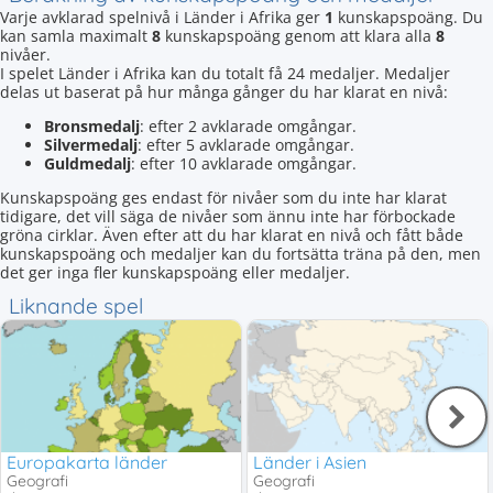
Varje avklarad spelnivå i Länder i Afrika ger
1
kunskapspoäng. Du
kan samla maximalt
8
kunskapspoäng genom att klara alla
8
nivåer.
I spelet Länder i Afrika kan du totalt få 24 medaljer. Medaljer
delas ut baserat på hur många gånger du har klarat en nivå:
Bronsmedalj
: efter 2 avklarade omgångar.
Silvermedalj
: efter 5 avklarade omgångar.
Guldmedalj
: efter 10 avklarade omgångar.
Kunskapspoäng ges endast för nivåer som du inte har klarat
tidigare, det vill säga de nivåer som ännu inte har förbockade
gröna cirklar. Även efter att du har klarat en nivå och fått både
kunskapspoäng och medaljer kan du fortsätta träna på den, men
det ger inga fler kunskapspoäng eller medaljer.
Liknande spel
Europakarta länder
Länder i Asien
Geografi
Geografi