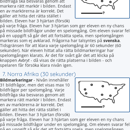
bildfråga ska besvaras genom att
markera rätt markör i bilden. Endast
en av markörerna är korrekt. Det
gäller att hitta det rätta stället i
bilden. Eleven har 3 hjärtan (försök)
på varje fråga. Eleven har 3 hjärtan som ger eleven en ny chans
på missade bildfrågor under en spelomgång. Om eleven svarar fel
på en uppgift så går det att fortsätta spela, men spelomgången
markeras som ej avklarad. Frågorna har talsyntes på
svenska
.
Tidsgränsen för att klara varje spelomgång är 60 sekunder (60
sekunder). När eleven hittat alla rätta bildmarkeringar har
spelomgången klarats. Är det för svårt går det att klicka på
knappen
Avbryt
- då visas de rätta platserna i bilden - och
spelaren får försöka klara nivån igen.
7. Norra Afrika (30 sekunder)
Bildmarkeringar
- Nivån innehåller
31 bildfrågor, men det visas max 10
bildfrågor per spelomgång. Varje
bildfråga ska besvaras genom att
markera rätt markör i bilden. Endast
en av markörerna är korrekt. Det
gäller att hitta det rätta stället i
bilden. Eleven har 3 hjärtan (försök)
på varje fråga. Eleven har 3 hjärtan som ger eleven en ny chans
på missade bildfrågor under en spelomgång. Om eleven svarar fel
på en uppgift så går det att fortsätta spela, men spelomgången