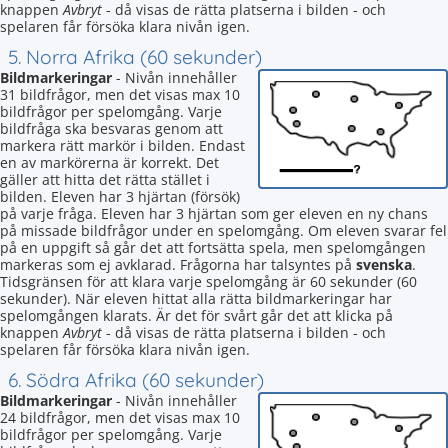
knappen
Avbryt
- då visas de rätta platserna i bilden - och
spelaren får försöka klara nivån igen.
5. Norra Afrika (60 sekunder)
Bildmarkeringar
- Nivån innehåller
31 bildfrågor, men det visas max 10
bildfrågor per spelomgång. Varje
bildfråga ska besvaras genom att
markera rätt markör i bilden. Endast
en av markörerna är korrekt. Det
gäller att hitta det rätta stället i
bilden. Eleven har 3 hjärtan (försök)
på varje fråga. Eleven har 3 hjärtan som ger eleven en ny chans
på missade bildfrågor under en spelomgång. Om eleven svarar fel
på en uppgift så går det att fortsätta spela, men spelomgången
markeras som ej avklarad. Frågorna har talsyntes på
svenska
.
Tidsgränsen för att klara varje spelomgång är 60 sekunder (60
sekunder). När eleven hittat alla rätta bildmarkeringar har
spelomgången klarats. Är det för svårt går det att klicka på
knappen
Avbryt
- då visas de rätta platserna i bilden - och
spelaren får försöka klara nivån igen.
6. Södra Afrika (60 sekunder)
Bildmarkeringar
- Nivån innehåller
24 bildfrågor, men det visas max 10
bildfrågor per spelomgång. Varje