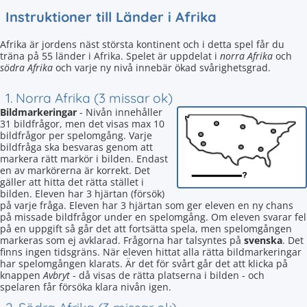
Instruktioner till Länder i Afrika
Afrika är jordens näst största kontinent och i detta spel får du
träna på 55 länder i Afrika. Spelet är uppdelat i
norra Afrika
och
södra Afrika
och varje ny nivå innebär ökad svårighetsgrad.
1. Norra Afrika (3 missar ok)
Bildmarkeringar
- Nivån innehåller
31 bildfrågor, men det visas max 10
bildfrågor per spelomgång. Varje
bildfråga ska besvaras genom att
markera rätt markör i bilden. Endast
en av markörerna är korrekt. Det
gäller att hitta det rätta stället i
bilden. Eleven har 3 hjärtan (försök)
på varje fråga. Eleven har 3 hjärtan som ger eleven en ny chans
på missade bildfrågor under en spelomgång. Om eleven svarar fel
på en uppgift så går det att fortsätta spela, men spelomgången
markeras som ej avklarad. Frågorna har talsyntes på
svenska
. Det
finns ingen tidsgräns. När eleven hittat alla rätta bildmarkeringar
har spelomgången klarats. Är det för svårt går det att klicka på
knappen
Avbryt
- då visas de rätta platserna i bilden - och
spelaren får försöka klara nivån igen.