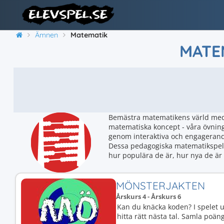
Ämnen
Matematik
MATEM
Bemästra matematikens värld med v
matematiska koncept - våra övning
genom interaktiva och engagerande
Dessa pedagogiska matematikspel p
hur populära de är, hur nya de är 
MÖNSTERJAKTEN
Årskurs 4 - Årskurs 6
Kan du knäcka koden? I spelet u
hitta rätt nästa tal. Samla poän