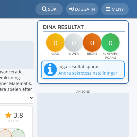
SÖK
LOGGA IN
MENY
DINA RESULTAT
0
0
0
0
GULD
SILVER
BRONS
KUNSKAPS-
POÄNG
Inga resultat sparas!
 avancerade
Ändra sekretessinställningar
lemlösning
mnet Matematik.
era spelen efter
ANNONS
3,8
BETYG