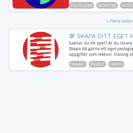
TALFÖLJDER
MÖNSTER
HITTA
« Förra sidan
💯 SKAPA DITT EGET
Saknar du ett spel? Är du lärar
Skapa då gärna ett eget pedago
uppgifter som lektion, träning el
SNABBT
ENKELT
GRATIS