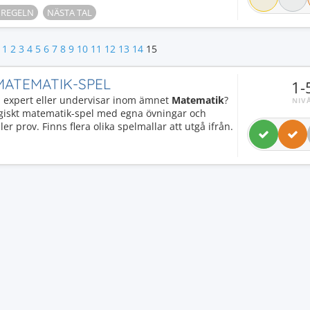
 REGELN
NÄSTA TAL
1
2
3
4
5
6
7
8
9
10
11
12
13
14
15
 MATEMATIK-SPEL
1-
e, expert eller undervisar inom ämnet
Matematik
?
NIV
giskt matematik-spel med egna övningar och
ler prov. Finns flera olika spelmallar att utgå ifrån.