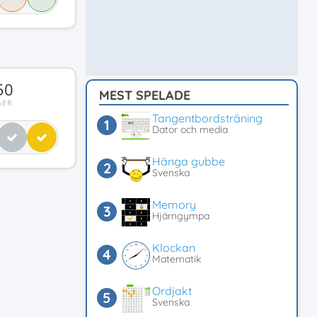
50
MEST SPELADE
ÅER
Tangentbordsträning
Dator och media
Hänga gubbe
Svenska
Memory
Hjärngympa
Klockan
Matematik
Ordjakt
Svenska