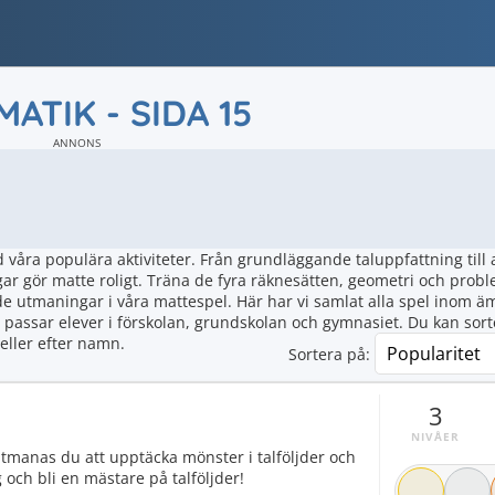
ATIK - SIDA 15
ANNONS
åra populära aktiviteter. Från grundläggande taluppfattning till
ar gör matte roligt. Träna de fyra räknesätten, geometri och prob
 utmaningar i våra mattespel. Här har vi samlat alla spel inom ä
assar elever i förskolan, grundskolan och gymnasiet. Du kan sort
eller efter namn.
Sortera på:
3
NIVÅER
tmanas du att upptäcka mönster i talföljder och
g och bli en mästare på talföljder!