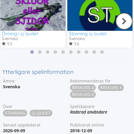
Övning i sj-ljudet
Stavning sj-ljudet.
Svenska
Svenska
3,5
3,6
Ytterligare spelinformation
Ämne
Rekommenderas för
Svenska
ÅRSKURS 4
ÅRSKURS 5
ÅRSKURS 6
Övar
Spelskapare
Raderad användare
STAVNING
SJ-LJUDET
Senast uppdaterat
Publicerat online
2020-09-09
2018-12-09