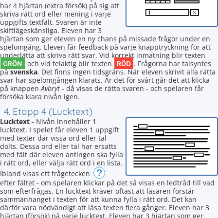
har 4 hjärtan (extra försök) på sig att
skriva rätt ord eller mening i varje
uppgifts textfält. Svaren är inte
skiftlägeskänsliga. Eleven har 3
hjärtan som ger eleven en ny chans på missade frågor under en
spelomgång. Eleven får feedback på varje knapptryckning för att
underlätta att skriva rätt svar. Vid korrekt inmatning blir texten
GRÖN
RÖD
och vid felaktig blir texten
. Frågorna har talsyntes
på
svenska
. Det finns ingen tidsgräns. När eleven skrivit alla rätta
svar har spelomgången klarats. Är det för svårt går det att klicka
på knappen
Avbryt
- då visas de rätta svaren - och spelaren får
försöka klara nivån igen.
4. Etapp 4 (Lucktext)
Lucktext
- Nivån innehåller 1
lucktext. I spelet får eleven 1 uppgift
med texter där vissa ord eller tal
dolts. Dessa ord eller tal har ersatts
med fält där eleven antingen ska fylla
i rätt ord, eller välja rätt ord i en lista.
?
Ibland visas ett frågetecken
efter fältet - om spelaren klickar på det så visas en ledtråd till vad
som efterfrågas. En lucktext kräver oftast att läsaren förstår
sammanhanget i texten för att kunna fylla i rätt ord. Det kan
därför vara nödvändigt att läsa texten flera gånger. Eleven har 3
hjärtan (försök) på varje lucktext. Eleven har 3 hjärtan som ger