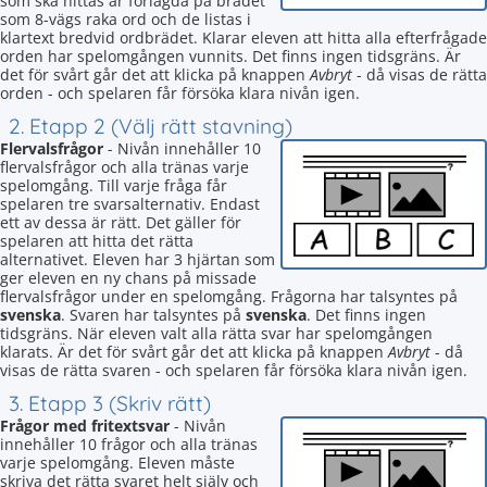
som ska hittas är förlagda på brädet
som 8-vägs raka ord och de listas i
klartext bredvid ordbrädet. Klarar eleven att hitta alla efterfrågade
orden har spelomgången vunnits. Det finns ingen tidsgräns. Är
det för svårt går det att klicka på knappen
Avbryt
- då visas de rätta
orden - och spelaren får försöka klara nivån igen.
2. Etapp 2 (Välj rätt stavning)
Flervalsfrågor
- Nivån innehåller 10
flervalsfrågor och alla tränas varje
spelomgång. Till varje fråga får
spelaren tre svarsalternativ. Endast
ett av dessa är rätt. Det gäller för
spelaren att hitta det rätta
alternativet. Eleven har 3 hjärtan som
ger eleven en ny chans på missade
flervalsfrågor under en spelomgång. Frågorna har talsyntes på
svenska
. Svaren har talsyntes på
svenska
. Det finns ingen
tidsgräns. När eleven valt alla rätta svar har spelomgången
klarats. Är det för svårt går det att klicka på knappen
Avbryt
- då
visas de rätta svaren - och spelaren får försöka klara nivån igen.
3. Etapp 3 (Skriv rätt)
Frågor med fritextsvar
- Nivån
innehåller 10 frågor och alla tränas
varje spelomgång. Eleven måste
skriva det rätta svaret helt själv och