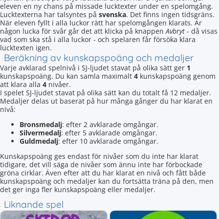
eleven en ny chans på missade lucktexter under en spelomgång.
Lucktexterna har talsyntes på
svenska
. Det finns ingen tidsgräns.
När eleven fyllt i alla luckor rätt har spelomgången klarats. Är
någon lucka för svår går det att klicka på knappen
Avbryt
- då visas
vad som ska stå i alla luckor - och spelaren får försöka klara
lucktexten igen.
Beräkning av kunskapspoäng och medaljer
Varje avklarad spelnivå i SJ-ljudet stavat på olika sätt ger
1
kunskapspoäng. Du kan samla maximalt
4
kunskapspoäng genom
att klara alla
4
nivåer.
I spelet SJ-ljudet stavat på olika sätt kan du totalt få 12 medaljer.
Medaljer delas ut baserat på hur många gånger du har klarat en
nivå:
Bronsmedalj
: efter 2 avklarade omgångar.
Silvermedalj
: efter 5 avklarade omgångar.
Guldmedalj
: efter 10 avklarade omgångar.
Kunskapspoäng ges endast för nivåer som du inte har klarat
tidigare, det vill säga de nivåer som ännu inte har förbockade
gröna cirklar. Även efter att du har klarat en nivå och fått både
kunskapspoäng och medaljer kan du fortsätta träna på den, men
det ger inga fler kunskapspoäng eller medaljer.
Liknande spel