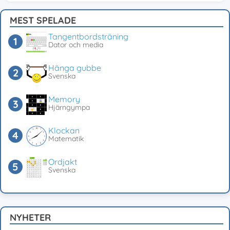
MEST SPELADE
Tangentbordsträning
Dator och media
Hänga gubbe
Svenska
Memory
Hjärngympa
Klockan
Matematik
Ordjakt
Svenska
NYHETER