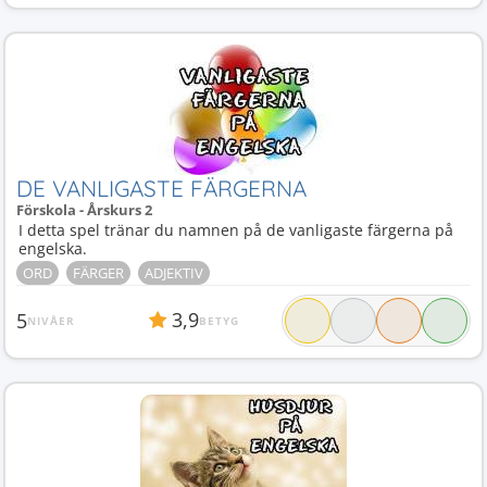
DE VANLIGASTE FÄRGERNA
Förskola - Årskurs 2
I detta spel tränar du namnen på de vanligaste färgerna på
engelska.
ORD
FÄRGER
ADJEKTIV
3,9
5
NIVÅER
BETYG