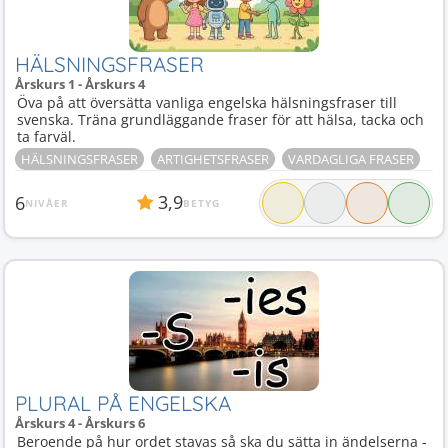
HÄLSNINGSFRASER
Årskurs 1 - Årskurs 4
Öva på att översätta vanliga engelska hälsningsfraser till
svenska. Träna grundläggande fraser för att hälsa, tacka och
ta farväl.
HÄLSNINGSFRASER
ARTIGHETSFRASER
VARDAGLIGA FRASER
3,9
6
NIVÅER
BETYG
PLURAL PÅ ENGELSKA
Årskurs 4 - Årskurs 6
Beroende på hur ordet stavas så ska du sätta in ändelserna -