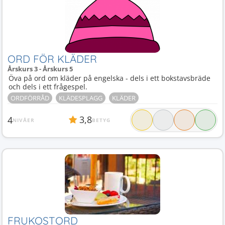
ORD FÖR KLÄDER
Årskurs 3 - Årskurs 5
Öva på ord om kläder på engelska - dels i ett bokstavsbräde
och dels i ett frågespel.
ORDFÖRRÅD
KLÄDESPLAGG
KLÄDER
3,8
4
NIVÅER
BETYG
FRUKOSTORD