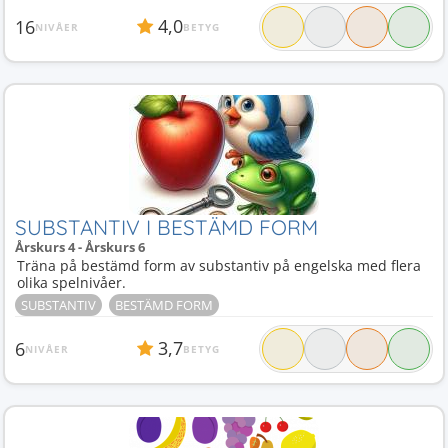
4,0
16
NIVÅER
BETYG
SUBSTANTIV I BESTÄMD FORM
Årskurs 4 - Årskurs 6
Träna på bestämd form av substantiv på engelska med flera
olika spelnivåer.
SUBSTANTIV
BESTÄMD FORM
3,7
6
NIVÅER
BETYG