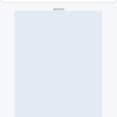
ANNONS