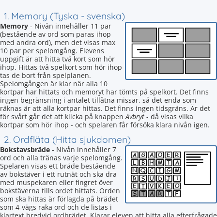
1. Memory (Tyska - svenska)
Memory
- Nivån innehåller 11 par
(bestående av ord som paras ihop
med andra ord), men det visas max
10 par per spelomgång. Elevens
uppgift är att hitta två kort som hör
ihop. Hittas två spelkort som hör ihop
tas de bort från spelplanen.
Spelomgången är klar när alla 10
kortpar har hittats och memoryt har tömts på spelkort. Det finns
ingen begränsning i antalet tillåtna missar, så det enda som
räknas är att alla kortpar hittas. Det finns ingen tidsgräns. Är det
för svårt går det att klicka på knappen
Avbryt
- då visas vilka
kortpar som hör ihop - och spelaren får försöka klara nivån igen.
2. Ordfläta (Hitta sjukdomen)
Bokstavsbräde
- Nivån innehåller 7
ord och alla tränas varje spelomgång.
Spelaren visas ett bräde bestående
av bokstäver i ett rutnät och ska dra
med muspekaren eller fingret över
bokstäverna tills ordet hittats. Orden
som ska hittas är förlagda på brädet
som 4-vägs raka ord och de listas i
klartext bredvid ordbrädet. Klarar eleven att hitta alla efterfrågade