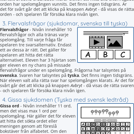
orden har spelomgången vunnits. Det finns ingen tidsgräns. Är
det för svårt går det att klicka på knappen
Avbryt
- då visas de rätta
orden - och spelaren får försöka klara nivån igen.
3. Flervalsfrågor (sjukdomar, svenska till tyska)
Flervalsfrågor
- Nivån innehåller 10
flervalsfrågor och alla tränas varje
spelomgång. Till varje fråga får
spelaren tre svarsalternativ. Endast
ett av dessa är rätt. Det gäller för
spelaren att hitta det rätta
alternativet. Eleven har 3 hjärtan som
ger eleven en ny chans på missade
flervalsfrågor under en spelomgång. Frågorna har talsyntes på
svenska
. Svaren har talsyntes på
tyska
. Det finns ingen tidsgräns.
När eleven valt alla rätta svar har spelomgången klarats. Är det för
svårt går det att klicka på knappen
Avbryt
- då visas de rätta svaren
- och spelaren får försöka klara nivån igen.
4. Gissa sjukdomen (Tyska med svensk ledtråd)
Gissa ord
- Nivån innehåller 11 ord,
men det visas max 1 ord per
spelomgång. Här gäller det för eleven
att hitta det sökta ordet eller
meningen genom att föreslå
bokstäver från alfabetet. Om den