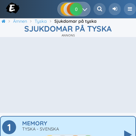
0
0
0
0
Ämnen
Tyska
Sjukdomar på tyska
SJUKDOMAR PÅ TYSKA
ANNONS
MEMORY
1
TYSKA - SVENSKA