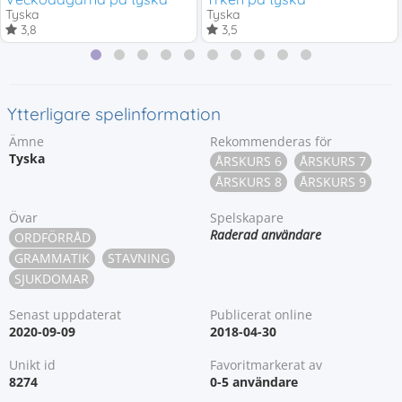
Tyska
Tyska
3,8
3,5
Ytterligare spelinformation
Ämne
Rekommenderas för
Tyska
ÅRSKURS 6
ÅRSKURS 7
ÅRSKURS 8
ÅRSKURS 9
Övar
Spelskapare
Raderad användare
ORDFÖRRÅD
GRAMMATIK
STAVNING
SJUKDOMAR
Senast uppdaterat
Publicerat online
2020-09-09
2018-04-30
Unikt id
Favoritmarkerat av
8274
0-5 användare