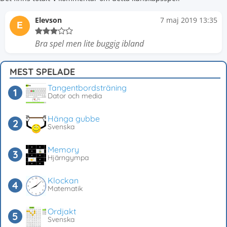
Elevson
7 maj 2019 13:35
E
Bra spel men lite buggig ibland
MEST SPELADE
Tangentbordsträning
Dator och media
Hänga gubbe
Svenska
Memory
Hjärngympa
Klockan
Matematik
Ordjakt
Svenska