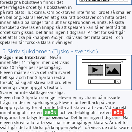
föreslagna bokstaven finns i det
efterfrågade ordet fylls bokstaven in
på rätt plats i luckorna. Om bokstaven inte finns i ordet så smäller
en ballong. Klarar eleven att gissa rätt bokstäver och hitta ordet
innan alla 3 ballonger tar slut har spelrundan vunnits. På sista
försöket aktiveras en knapp så att spelaren kan få en ledtråd till
ordet som gissas. Det finns ingen tidsgräns. Är det för svårt går
det att klicka på knappen
Avbryt
- då visas det rätta ordet - och
spelaren får försöka klara nivån igen.
5. Skriv sjukdomen (Tyska - svenska)
Frågor med fritextsvar
- Nivån
innehåller 11 frågor, men det visas
max 10 frågor per spelomgång.
Eleven måste skriva det rätta svaret
helt själv och har 3 hjärtan (extra
försök) på sig att skriva rätt ord eller
mening i varje uppgifts textfält.
Svaren är inte skiftlägeskänsliga.
Eleven har 3 hjärtan som ger eleven en ny chans på missade
frågor under en spelomgång. Eleven får feedback på varje
knapptryckning för att underlätta att skriva rätt svar. Vid korrekt
GRÖN
RÖD
inmatning blir texten
och vid felaktig blir texten
.
Frågorna har talsyntes på
svenska
. Det finns ingen tidsgräns. När
eleven skrivit alla rätta svar har spelomgången klarats. Är det för
svårt går det att klicka på knappen
Avbryt
- då visas de rätta svaren