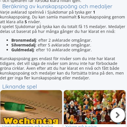
- och spelaren får försöka klara nivån igen.
Beräkning av kunskapspoäng och medaljer
Varje avklarad spelnivå i Sjukdomar på tyska ger
1
kunskapspoäng. Du kan samla maximalt
5
kunskapspoäng genom
att klara alla
5
nivåer.
I spelet Sjukdomar på tyska kan du totalt få 15 medaljer. Medaljer
delas ut baserat på hur många gånger du har klarat en nivå:
Bronsmedalj
: efter 2 avklarade omgångar.
Silvermedalj
: efter 5 avklarade omgångar.
Guldmedalj
: efter 10 avklarade omgångar.
Kunskapspoäng ges endast för nivåer som du inte har klarat
tidigare, det vill säga de nivåer som ännu inte har förbockade
gröna cirklar. Även efter att du har klarat en nivå och fått både
kunskapspoäng och medaljer kan du fortsätta träna på den, men
det ger inga fler kunskapspoäng eller medaljer.
Liknande spel
Veckodagarna på tyska
Yrken på tyska