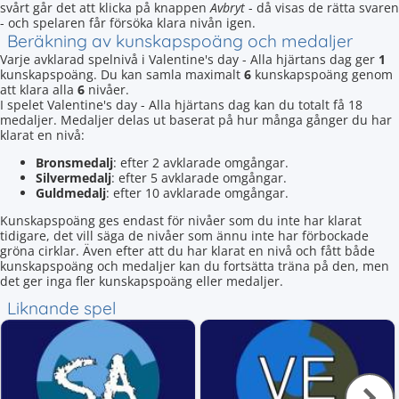
svårt går det att klicka på knappen
Avbryt
- då visas de rätta svaren
- och spelaren får försöka klara nivån igen.
Beräkning av kunskapspoäng och medaljer
Varje avklarad spelnivå i Valentine's day - Alla hjärtans dag ger
1
kunskapspoäng. Du kan samla maximalt
6
kunskapspoäng genom
att klara alla
6
nivåer.
I spelet Valentine's day - Alla hjärtans dag kan du totalt få 18
medaljer. Medaljer delas ut baserat på hur många gånger du har
klarat en nivå:
Bronsmedalj
: efter 2 avklarade omgångar.
Silvermedalj
: efter 5 avklarade omgångar.
Guldmedalj
: efter 10 avklarade omgångar.
Kunskapspoäng ges endast för nivåer som du inte har klarat
tidigare, det vill säga de nivåer som ännu inte har förbockade
gröna cirklar. Även efter att du har klarat en nivå och fått både
kunskapspoäng och medaljer kan du fortsätta träna på den, men
det ger inga fler kunskapspoäng eller medaljer.
Liknande spel