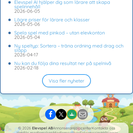
Elevspel AI hjälper dig som lärare att skapa
spelinnehåll
2026-06-05
Lägre priser för lärare och klasser
2026-05-06
Spela spel med pinkod – utan elevkonton
2026-05-04
Ny speltyp: Sortera – träna ordning med drag och
släpp
2026-04-17
Nu kan du följa dina resultat ner på spelnivå
2026-02-18
Visa fler nyheter
© 2026
Elevspel AB
Annonsera
Hjälpcenter
Kontakta oss
Jämför medlemskap
Medlemsvillkor
Sekretessinställningar