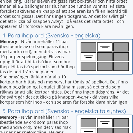
en ballong. Klarar eleven att gissa rätt bokstäver och hitta ordet
innan alla 2 ballonger tar slut har spelrundan vunnits. På sista
försöket aktiveras en knapp så att spelaren kan få en ledtråd till
ordet som gissas. Det finns ingen tidsgräns. Är det för svårt går
det att klicka på knappen
Avbryt
- då visas det rätta ordet - och
spelaren får försöka klara nivån igen.
4. Para ihop ord (Svenska - engelska)
Memory
- Nivån innehåller 11 par
(bestående av ord som paras ihop
med andra ord), men det visas max
10 par per spelomgång. Elevens
uppgift är att hitta två kort som hör
ihop. Hittas två spelkort som hör ihop
tas de bort från spelplanen.
Spelomgången är klar när alla 10
kortpar har hittats och memoryt har tömts på spelkort. Det finns
ingen begränsning i antalet tillåtna missar, så det enda som
räknas är att alla kortpar hittas. Det finns ingen tidsgräns. Är det
för svårt går det att klicka på knappen
Avbryt
- då visas vilka
kortpar som hör ihop - och spelaren får försöka klara nivån igen.
5. Para ihop ord (Svenska - engelska talsyntes)
Memory
- Nivån innehåller 11 par
(bestående av ord som paras ihop
med andra ord), men det visas max
10 par per spelomgång. Elevens