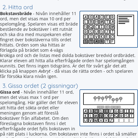
2. Hitta ord
Bokstavsbräde
- Nivån innehåller 11
ord, men det visas max 10 ord per
spelomgång. Spelaren visas ett bräde
bestående av bokstäver i ett rutnät
och ska dra med muspekaren eller
fingret över bokstäverna tills ordet
hittats. Orden som ska hittas är
förlagda på brädet som 4-vägs
krokiga ord och de listas med dolda bokstäver bredvid ordbrädet.
Klarar eleven att hitta alla efterfrågade orden har spelomgången
vunnits. Det finns ingen tidsgräns. Är det för svårt går det att
klicka på knappen
Avbryt
- då visas de rätta orden - och spelaren
får försöka klara nivån igen.
3. Gissa ordet (2 gissningar)
Gissa ord
- Nivån innehåller 11 ord,
men det visas max 1 ord per
spelomgång. Här gäller det för eleven
att hitta det sökta ordet eller
meningen genom att föreslå
bokstäver från alfabetet. Om den
föreslagna bokstaven finns i det
efterfrågade ordet fylls bokstaven in
på rätt plats i luckorna. Om bokstaven inte finns i ordet så smäller