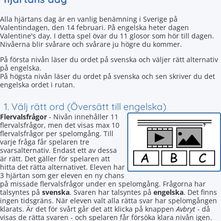
Alla hjärtans dag är en vanlig benämning i Sverige på
Valentindagen, den 14 februari. På engelska heter dagen
Valentine's day. I detta spel övar du 11 glosor som hör till dagen.
Nivåerna blir svårare och svårare ju högre du kommer.
På första nivån läser du ordet på svenska och väljer rätt alternativ
på engelska.
På högsta nivån läser du ordet på svenska och sen skriver du det
engelska ordet i rutan.
1. Välj rätt ord (Översätt till engelska)
Flervalsfrågor
- Nivån innehåller 11
flervalsfrågor, men det visas max 10
flervalsfrågor per spelomgång. Till
varje fråga får spelaren tre
svarsalternativ. Endast ett av dessa
är rätt. Det gäller för spelaren att
hitta det rätta alternativet. Eleven har
3 hjärtan som ger eleven en ny chans
på missade flervalsfrågor under en spelomgång. Frågorna har
talsyntes på
svenska
. Svaren har talsyntes på
engelska
. Det finns
ingen tidsgräns. När eleven valt alla rätta svar har spelomgången
klarats. Är det för svårt går det att klicka på knappen
Avbryt
- då
visas de rätta svaren - och spelaren får försöka klara nivån igen.