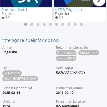
Sambandsord
VERB Engelska
Engelska
Engelska
3,5
3,6
Ytterligare spelinformation
Ämne
Rekommenderas för
Engelska
ÅRSKURS 2
ÅRSKURS 3
ÅRSKURS 4
Övar
Spelskapare
Raderad användare
STAVNING
ALLA HJÄRTANS DAG
Senast uppdaterat
Publicerat online
2025-02-14
2015-02-10
Unikt id
Favoritmarkerat av
1924
0-5 användare