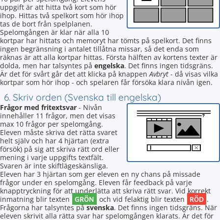
uppgift är att hitta två kort som hör
ihop. Hittas två spelkort som hör ihop
tas de bort från spelplanen.
Spelomgången är klar när alla 10
kortpar har hittats och memoryt har tömts på spelkort. Det finns
ingen begränsning i antalet tillåtna missar, så det enda som
räknas är att alla kortpar hittas. Första hälften av kortens texter är
dolda, men har talsyntes på
engelska
. Det finns ingen tidsgräns.
Är det för svårt går det att klicka på knappen
Avbryt
- då visas vilka
kortpar som hör ihop - och spelaren får försöka klara nivån igen.
6. Skriv orden (Svenska till engelska)
Frågor med fritextsvar
- Nivån
innehåller 11 frågor, men det visas
max 10 frågor per spelomgång.
Eleven måste skriva det rätta svaret
helt själv och har 4 hjärtan (extra
försök) på sig att skriva rätt ord eller
mening i varje uppgifts textfält.
Svaren är inte skiftlägeskänsliga.
Eleven har 3 hjärtan som ger eleven en ny chans på missade
frågor under en spelomgång. Eleven får feedback på varje
knapptryckning för att underlätta att skriva rätt svar. Vid korrekt
GRÖN
RÖD
inmatning blir texten
och vid felaktig blir texten
.
Frågorna har talsyntes på
svenska
. Det finns ingen tidsgräns. När
eleven skrivit alla rätta svar har spelomgången klarats. Är det för