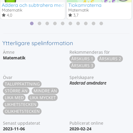
Addera och subtrahera med 1, 2 & 3
Tiokamraterna
Matematik
Matematik
4,0
3,7
Ytterligare spelinformation
Ämne
Rekommenderas för
Matematik
ÅRSKURS 1
ÅRSKURS 2
ÅRSKURS 3
Övar
Spelskapare
Raderad användare
TALUPPFATTNING
STÖRRE ÄN
MINDRE ÄN
LIKA MED
LIKA MYCKET
LIKHETSTECKEN
OLIKHETSTECKEN
Senast uppdaterat
Publicerat online
2023-11-06
2020-02-24