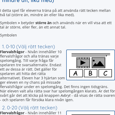
mindre än, lika med)
I detta spel får eleverna träna på att använda rätt tecken mellan
två tal (större än, mindre än eller lika med).
Symbolen
>
betyder
större än
och används när en vill visa att ett
tal är större, eller fler, än ett annat tal.
Symbolen
1. 0-10 (Välj rätt tecken)
Flervalsfrågor
- Nivån innehåller 10
flervalsfrågor och alla tränas varje
spelomgång. Till varje fråga får
spelaren tre svarsalternativ. Endast
ett av dessa är rätt. Det gäller för
spelaren att hitta det rätta
alternativet. Eleven har 3 hjärtan som
ger eleven en ny chans på missade
flervalsfrågor under en spelomgång. Det finns ingen tidsgräns.
När eleven valt alla rätta svar har spelomgången klarats. Är det för
svårt går det att klicka på knappen
Avbryt
- då visas de rätta svaren
- och spelaren får försöka klara nivån igen.
2. 0-20 (Välj rätt tecken)
Flervalsfrågor
- Nivån innehåller 11