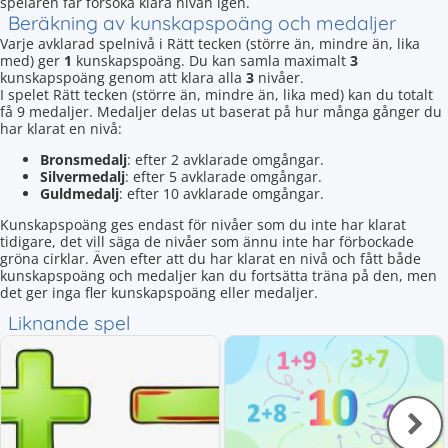
spelaren får försöka klara nivån igen.
Beräkning av kunskapspoäng och medaljer
Varje avklarad spelnivå i Rätt tecken (större än, mindre än, lika
med) ger
1
kunskapspoäng. Du kan samla maximalt
3
kunskapspoäng genom att klara alla
3
nivåer.
I spelet Rätt tecken (större än, mindre än, lika med) kan du totalt
få 9 medaljer. Medaljer delas ut baserat på hur många gånger du
har klarat en nivå:
Bronsmedalj
: efter 2 avklarade omgångar.
Silvermedalj
: efter 5 avklarade omgångar.
Guldmedalj
: efter 10 avklarade omgångar.
Kunskapspoäng ges endast för nivåer som du inte har klarat
tidigare, det vill säga de nivåer som ännu inte har förbockade
gröna cirklar. Även efter att du har klarat en nivå och fått både
kunskapspoäng och medaljer kan du fortsätta träna på den, men
det ger inga fler kunskapspoäng eller medaljer.
Liknande spel