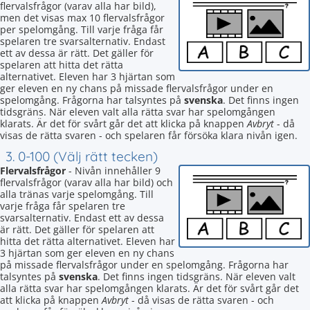
flervalsfrågor (varav alla har bild),
men det visas max 10 flervalsfrågor
per spelomgång. Till varje fråga får
spelaren tre svarsalternativ. Endast
ett av dessa är rätt. Det gäller för
spelaren att hitta det rätta
alternativet. Eleven har 3 hjärtan som
ger eleven en ny chans på missade flervalsfrågor under en
spelomgång. Frågorna har talsyntes på
svenska
. Det finns ingen
tidsgräns. När eleven valt alla rätta svar har spelomgången
klarats. Är det för svårt går det att klicka på knappen
Avbryt
- då
visas de rätta svaren - och spelaren får försöka klara nivån igen.
3. 0-100 (Välj rätt tecken)
Flervalsfrågor
- Nivån innehåller 9
flervalsfrågor (varav alla har bild) och
alla tränas varje spelomgång. Till
varje fråga får spelaren tre
svarsalternativ. Endast ett av dessa
är rätt. Det gäller för spelaren att
hitta det rätta alternativet. Eleven har
3 hjärtan som ger eleven en ny chans
på missade flervalsfrågor under en spelomgång. Frågorna har
talsyntes på
svenska
. Det finns ingen tidsgräns. När eleven valt
alla rätta svar har spelomgången klarats. Är det för svårt går det
att klicka på knappen
Avbryt
- då visas de rätta svaren - och