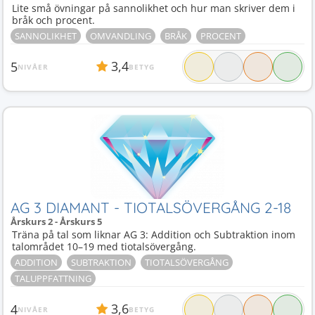
Lite små övningar på sannolikhet och hur man skriver dem i
bråk och procent.
SANNOLIKHET
OMVANDLING
BRÅK
PROCENT
3,4
5
NIVÅER
BETYG
AG 3 DIAMANT - TIOTALSÖVERGÅNG 2-18
Årskurs 2 - Årskurs 5
Träna på tal som liknar AG 3: Addition och Subtraktion inom
talområdet 10–19 med tiotalsövergång.
ADDITION
SUBTRAKTION
TIOTALSÖVERGÅNG
TALUPPFATTNING
3,6
4
NIVÅER
BETYG