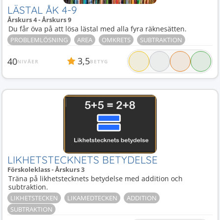
LÄSTAL ÅK 4-9
Årskurs 4 - Årskurs 9
Du får öva på att lösa lästal med alla fyra räknesätten.
PROBLEMLÖSNING
AREA
OMKRETS
SUBTRAKTION
3,5
40
NIVÅER
BETYG
LIKHETSTECKNETS BETYDELSE
Förskoleklass - Årskurs 3
Träna på likhetstecknets betydelse med addition och
subtraktion.
LIKHETSTECKEN
LIKAMEDTECKEN
ADDITION
SUBTRAKTION