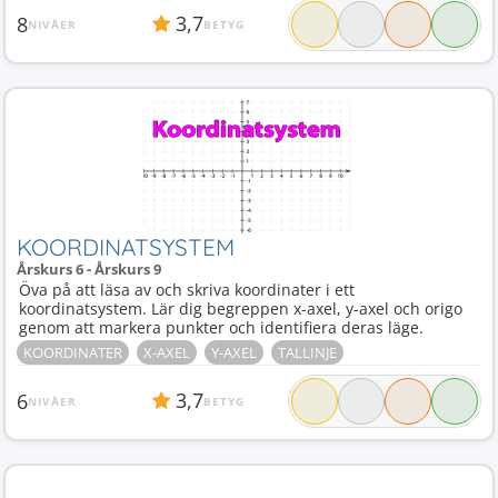
3,7
8
NIVÅER
BETYG
KOORDINATSYSTEM
Årskurs 6 - Årskurs 9
Öva på att läsa av och skriva koordinater i ett
koordinatsystem. Lär dig begreppen x-axel, y-axel och origo
genom att markera punkter och identifiera deras läge.
KOORDINATER
X-AXEL
Y-AXEL
TALLINJE
3,7
6
NIVÅER
BETYG