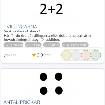
TVILLINGARNA
Förskoleklass - Årskurs 3
Här får du öva på tvillingarna eller dubblorna som är en
huvudräkningsstrategi för addition.
TVILLINGAR
DUBBLOR
ADDITION
HUVUDRÄKNING
3,9
7
NIVÅER
BETYG
ANTAL PRICKAR