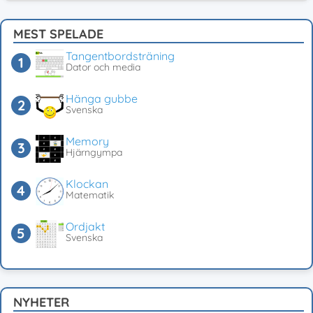
MEST SPELADE
Tangentbordsträning
Dator och media
Hänga gubbe
Svenska
Memory
Hjärngympa
Klockan
Matematik
Ordjakt
Svenska
NYHETER