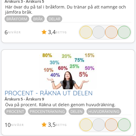
Årskurs 3 - Årskurs 5
Här övar du på tal i bråkform. Du tränar på att namnge och
jämföra bråk.
BRÅKFORM
BRÅK
DELAR
3,4
6
NIVÅER
BETYG
PROCENT - RÄKNA UT DELEN
Årskurs 5 - Årskurs 9
Öva på procent. Räkna ut delen genom huvudräkning.
PROCENT
PROCENTRÄKNING
DELEN
HUVUDRÄKNING
3,5
10
NIVÅER
BETYG