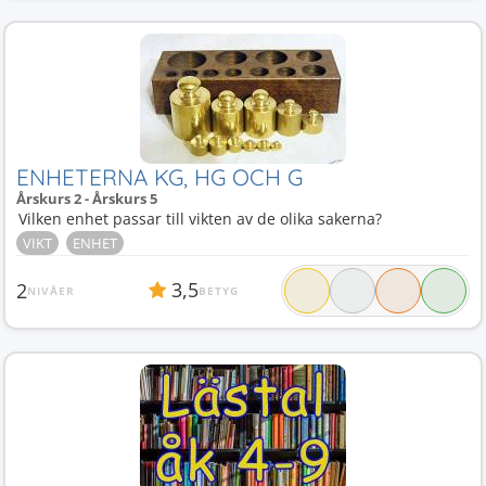
ENHETERNA KG, HG OCH G
Årskurs 2 - Årskurs 5
Vilken enhet passar till vikten av de olika sakerna?
VIKT
ENHET
3,5
2
NIVÅER
BETYG