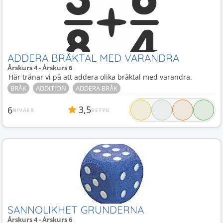
ADDERA BRÅKTAL MED VARANDRA
Årskurs 4 - Årskurs 6
Här tränar vi på att addera olika bråktal med varandra.
BRÅK
ADDITION
ADDERA BRÅK
3,5
6
NIVÅER
BETYG
SANNOLIKHET GRUNDERNA
Årskurs 4 - Årskurs 6