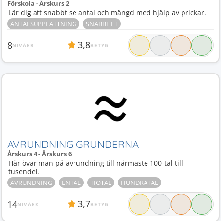
Förskola - Årskurs 2
Lär dig att snabbt se antal och mängd med hjälp av prickar.
ANTALSUPPFATTNING
SNABBHET
3,8
8
NIVÅER
BETYG
AVRUNDNING GRUNDERNA
Årskurs 4 - Årskurs 6
Här övar man på avrundning till närmaste 100-tal till
tusendel.
AVRUNDNING
ENTAL
TIOTAL
HUNDRATAL
3,7
14
NIVÅER
BETYG