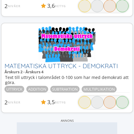
3,6
2
NIVÅER
BETYG
MATEMATISKA UTTRYCK - DEMOKRATI
Årskurs 2 - Årskurs 4
Text till uttryck i talområdet 0-100 som har med demokrati att
göra.
UTTRYCK
ADDITION
SUBTRAKTION
MULTIPLIKATION
3,5
2
NIVÅER
BETYG
ANNONS