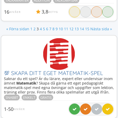
TALKAMRATER
ADDITION
TALKOMPISAR
3,8
16
NIVÅER
BETYG
« Förra sidan
1
2
3
4
5
6
7
8
9
10
11
12
13
14
15
Nästa sida »
💯 SKAPA DITT EGET MATEMATIK-SPEL
Saknar du ett spel? Är du lärare, expert eller undervisar inom
ämnet
Matematik
? Skapa då gärna ett eget pedagogiskt
matematik-spel med egna övningar och uppgifter som lektion,
träning eller prov. Finns flera olika spelmallar att utgå ifrån.
SNABBT
ENKELT
GRATIS
1-50
NIVÅER