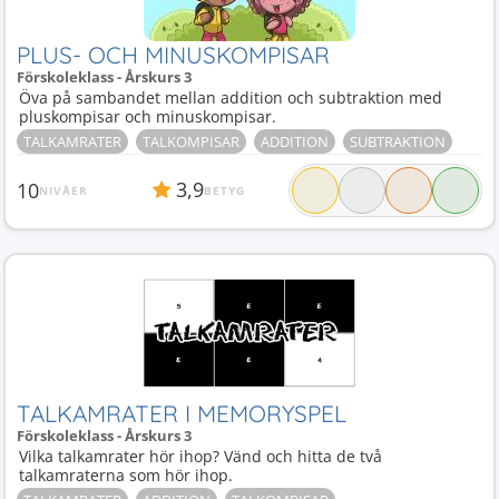
PLUS- OCH MINUSKOMPISAR
Förskoleklass - Årskurs 3
Öva på sambandet mellan addition och subtraktion med
pluskompisar och minuskompisar.
TALKAMRATER
TALKOMPISAR
ADDITION
SUBTRAKTION
3,9
10
NIVÅER
BETYG
TALKAMRATER I MEMORYSPEL
Förskoleklass - Årskurs 3
Vilka talkamrater hör ihop? Vänd och hitta de två
talkamraterna som hör ihop.