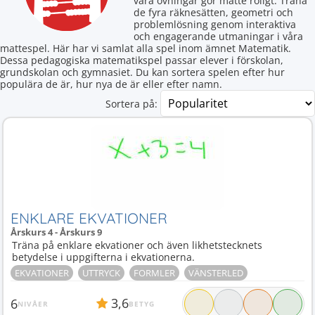
våra övningar gör matte roligt. Träna
de fyra räknesätten, geometri och
problemlösning genom interaktiva
och engagerande utmaningar i våra
mattespel. Här har vi samlat alla spel inom ämnet Matematik.
Dessa pedagogiska matematikspel passar elever i förskolan,
grundskolan och gymnasiet. Du kan sortera spelen efter hur
populära de är, hur nya de är eller efter namn.
Sortera på:
ENKLARE EKVATIONER
Årskurs 4 - Årskurs 9
Träna på enklare ekvationer och även likhetstecknets
betydelse i uppgifterna i ekvationerna.
EKVATIONER
UTTRYCK
FORMLER
VÄNSTERLED
3,6
6
NIVÅER
BETYG