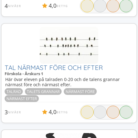
4,0
4
NIVÅER
BETYG
TAL NÄRMAST FÖRE OCH EFTER
Förskola - Årskurs 1
Här övar eleven på talraden 0-20 och de talens grannar
närmast före och närmast efter.
TALRAD
TALETS GRANNAR
NÄRMAST FÖRE
NÄRMAST EFTER
4,0
3
NIVÅER
BETYG