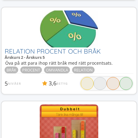
RELATION PROCENT OCH BRÅK
Årskurs 2 - Årskurs 5
Öva på att para ihop rätt bråk med rätt procentsats.
BRÅK
PROCENT
OMVANDLA
RELATION
3,6
5
NIVÅER
BETYG